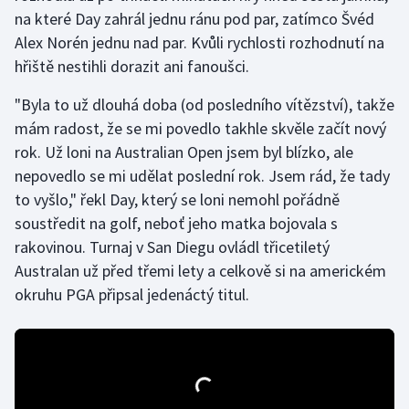
na které Day zahrál jednu ránu pod par, zatímco Švéd
Alex Norén jednu nad par. Kvůli rychlosti rozhodnutí na
Gymnastika
hřiště nestihli dorazit ani fanoušci.
Házená
"Byla to už dlouhá doba (od posledního vítězství), takže
mám radost, že se mi povedlo takhle skvěle začít nový
Jezdectví
rok. Už loni na Australian Open jsem byl blízko, ale
Judo
nepovedlo se mi udělat poslední rok. Jsem rád, že tady
to vyšlo," řekl Day, který se loni nemohl pořádně
Krasobruslení
soustředit na golf, neboť jeho matka bojovala s
rakovinou. Turnaj v San Diegu ovládl třicetiletý
Lezení
Australan už před třemi lety a celkově si na americkém
okruhu PGA připsal jedenáctý titul.
Lyže a snowboard
Moderní pětiboj
Motorsport