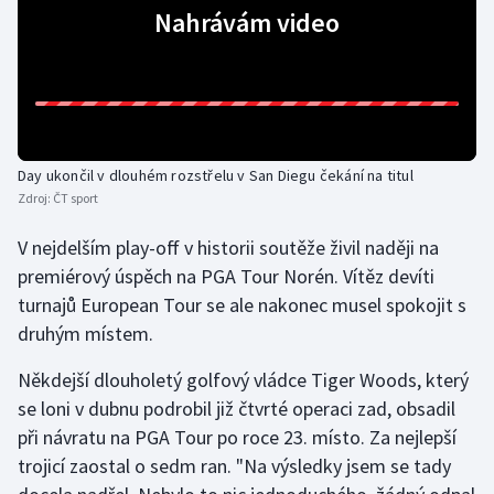
Nahrávám video
Olympijské hry
Parasport
Plavání
Day ukončil v dlouhém rozstřelu v San Diegu čekání na titul
Plážový volejbal
Zdroj:
ČT sport
Ragby
V nejdelším play-off v historii soutěže živil naději na
premiérový úspěch na PGA Tour Norén. Vítěz devíti
Rychlobruslení
turnajů European Tour se ale nakonec musel spokojit s
druhým místem.
Rychlostní kanoistika
Někdejší dlouholetý golfový vládce Tiger Woods, který
Short track
se loni v dubnu podrobil již čtvrté operaci zad, obsadil
při návratu na PGA Tour po roce 23. místo. Za nejlepší
Sportovní střelba
trojicí zaostal o sedm ran. "Na výsledky jsem se tady