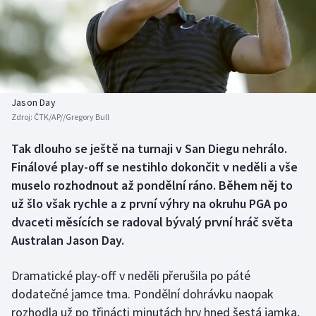
Baseball a softbal
Soutěže
Basketbal
Historické návraty
Biatlon
Aplikace ČT sport
Jason Day
Boby a skeleton
AZ kvíz
Zdroj:
ČTK/AP//Gregory Bull
Box
Tak dlouho se ještě na turnaji v San Diegu nehrálo.
Finálové play-off se nestihlo dokončit v neděli a vše
Curling
muselo rozhodnout až pondělní ráno. Během něj to
už šlo však rychle a z první výhry na okruhu PGA po
Dostihy
dvaceti měsících se radoval bývalý první hráč světa
Australan Jason Day.
Florbal
Dramatické play-off v neděli přerušila po páté
Futsal
dodatečné jamce tma. Pondělní dohrávku naopak
rozhodla už po třinácti minutách hry hned šestá jamka,
Golf