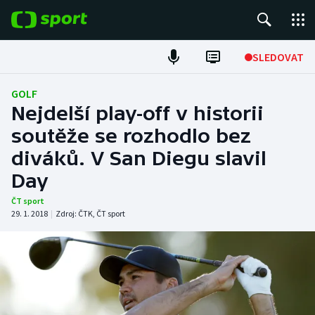
POPULÁRNÍ
SLEDOVAT
Fotbal
GOLF
Nejdelší play-off v historii
Hokej
soutěže se rozhodlo bez
diváků. V San Diegu slavil
Tenis
Day
Atletika
ČT sport
29. 1. 2018
|
Zdroj:
ČTK
,
ČT sport
Cyklistika
DALŠÍ SPORTY
Americký fotbal
NEPŘEHLÉDNĚTE