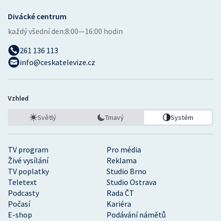
Divácké centrum
každý všední den:
8:00—16:00 hodin
261 136 113
info@ceskatelevize.cz
Vzhled
Světlý
Tmavý
Systém
TV program
Pro média
Živé vysílání
Reklama
TV poplatky
Studio Brno
Teletext
Studio Ostrava
Podcasty
Rada ČT
Počasí
Kariéra
E-shop
Podávání námětů