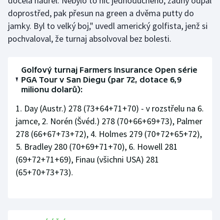
docela nadřel. Nebylo to nic jednoduchého, žádný odpal
Stolní tenis
doprostřed, pak přesun na green a dvěma putty do
jamky. Byl to velký boj," uvedl americký golfista, jenž si
Triatlon
pochvaloval, že turnaj absolvoval bez bolesti.
Veslování
Golfový turnaj Farmers Insurance Open série
Vodní slalom
PGA Tour v San Diegu (par 72, dotace 6,9
milionu dolarů):
Volejbal
1. Day (Austr.) 278 (73+64+71+70) - v rozstřelu na 6.
jamce, 2. Norén (Švéd.) 278 (70+66+69+73), Palmer
Ostatní
278 (66+67+73+72), 4. Holmes 279 (70+72+65+72),
5. Bradley 280 (70+69+71+70), 6. Howell 281
(69+72+71+69), Finau (všichni USA) 281
(65+70+73+73).