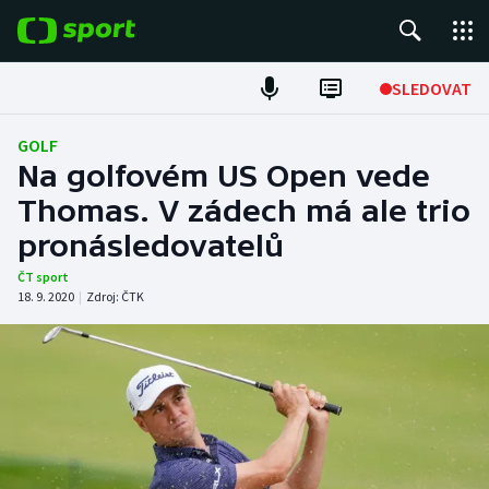
POPULÁRNÍ
SLEDOVAT
Fotbal
GOLF
Na golfovém US Open vede
Hokej
Thomas. V zádech má ale trio
pronásledovatelů
Tenis
ČT sport
Atletika
18. 9. 2020
|
Zdroj:
ČTK
Cyklistika
DALŠÍ SPORTY
Americký fotbal
NEPŘEHLÉDNĚTE