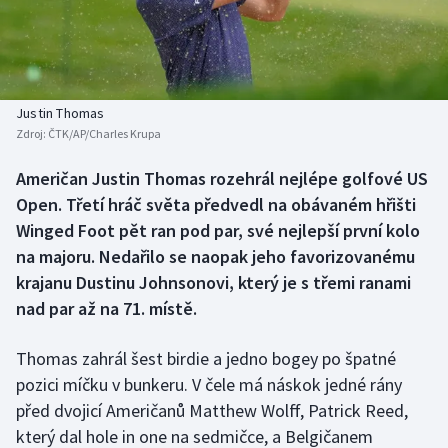
Baseball a softbal
Soutěže
Basketbal
Historické návraty
Biatlon
Aplikace ČT sport
Justin Thomas
Zdroj:
ČTK/AP/Charles Krupa
Boby a skeleton
AZ kvíz
Američan Justin Thomas rozehrál nejlépe golfové US
Open. Třetí hráč světa předvedl na obávaném hřišti
Box
Winged Foot pět ran pod par, své nejlepší první kolo
Curling
na majoru. Nedařilo se naopak jeho favorizovanému
krajanu Dustinu Johnsonovi, který je s třemi ranami
Dostihy
nad par až na 71. místě.
Florbal
Thomas zahrál šest birdie a jedno bogey po špatné
pozici míčku v bunkeru. V čele má náskok jedné rány
Futsal
před dvojicí Američanů Matthew Wolff, Patrick Reed,
který dal hole in one na sedmičce, a Belgičanem
Golf