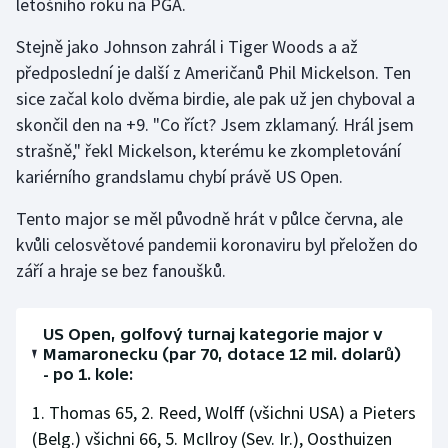
letošního roku na PGA.
Olympijské hry
Stejně jako Johnson zahrál i Tiger Woods a až
předposlední je další z Američanů Phil Mickelson. Ten
Parasport
sice začal kolo dvěma birdie, ale pak už jen chyboval a
skončil den na +9. "Co říct? Jsem zklamaný. Hrál jsem
Plavání
strašně," řekl Mickelson, kterému ke zkompletování
Plážový volejbal
kariérního grandslamu chybí právě US Open.
Tento major se měl původně hrát v půlce června, ale
Ragby
kvůli celosvětové pandemii koronaviru byl přeložen do
září a hraje se bez fanoušků.
Rychlobruslení
Rychlostní kanoistika
US Open, golfový turnaj kategorie major v
Mamaronecku (par 70, dotace 12 mil. dolarů)
Short track
- po 1. kole:
1. Thomas 65, 2. Reed, Wolff (všichni USA) a Pieters
Sportovní střelba
(Belg.) všichni 66, 5. McIlroy (Sev. Ir.), Oosthuizen