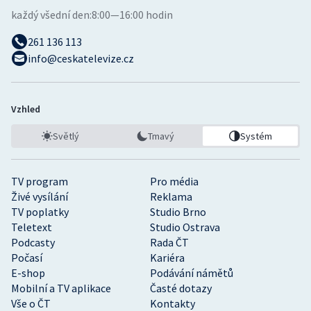
každý všední den:
8:00—16:00 hodin
261 136 113
info@ceskatelevize.cz
Vzhled
Světlý
Tmavý
Systém
TV program
Pro média
Živé vysílání
Reklama
TV poplatky
Studio Brno
Teletext
Studio Ostrava
Podcasty
Rada ČT
Počasí
Kariéra
E-shop
Podávání námětů
Mobilní a TV aplikace
Časté dotazy
Vše o ČT
Kontakty