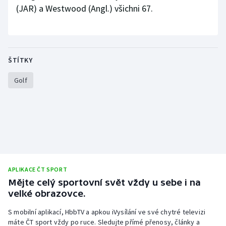
Stolní tenis
(JAR) a Westwood (Angl.) všichni 67.
Triatlon
Veslování
ŠTÍTKY
Vodní slalom
Golf
Volejbal
Ostatní
APLIKACE ČT SPORT
Mějte celý sportovní svět vždy u sebe i na
velké obrazovce.
S mobilní aplikací, HbbTV a apkou iVysílání ve své chytré televizi
máte ČT sport vždy po ruce. Sledujte přímé přenosy, články a