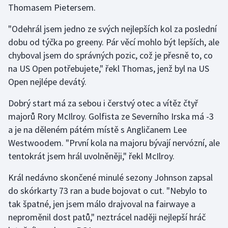
Thomasem Pietersem.
Gymnastika
"Odehrál jsem jedno ze svých nejlepších kol za poslední
dobu od týčka po greeny. Pár věcí mohlo být lepších, ale
Házená
chyboval jsem do správných pozic, což je přesně to, co
na US Open potřebujete," řekl Thomas, jenž byl na US
Jezdectví
Open nejlépe devátý.
Judo
Dobrý start má za sebou i čerstvý otec a vítěz čtyř
majorů Rory McIlroy. Golfista ze Severního Irska má -3
Krasobruslení
a je na děleném pátém místě s Angličanem Lee
Westwoodem. "První kola na majoru bývají nervózní, ale
Lezení
tentokrát jsem hrál uvolněněji," řekl McIlroy.
Lyže a snowboard
Král nedávno skončené minulé sezony Johnson zapsal
do skórkarty 73 ran a bude bojovat o cut. "Nebylo to
Moderní pětiboj
tak špatné, jen jsem málo drajvoval na fairwaye a
neproměnil dost patů," neztrácel naději nejlepší hráč
Motorsport