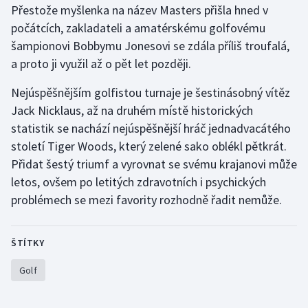
Přestože myšlenka na název Masters přišla hned v
počátcích, zakladateli a amatérskému golfovému
šampionovi Bobbymu Jonesovi se zdála příliš troufalá,
a proto ji využil až o pět let později.
Nejúspěšnějším golfistou turnaje je šestinásobný vítěz
Jack Nicklaus, až na druhém místě historických
statistik se nachází nejúspěšnější hráč jednadvacátého
století Tiger Woods, který zelené sako oblékl pětkrát.
Přidat šestý triumf a vyrovnat se svému krajanovi může
letos, ovšem po letitých zdravotních i psychických
problémech se mezi favority rozhodně řadit nemůže.
ŠTÍTKY
Golf