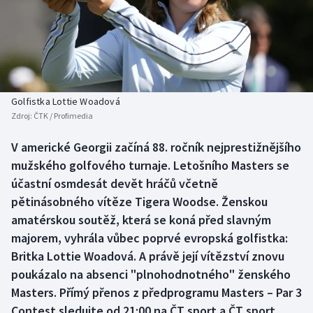
Baseball a softbal
Soutěže
Basketbal
Historické návraty
Biatlon
Aplikace ČT sport
Golfistka Lottie Woadová
Boby a skeleton
AZ kvíz
Zdroj:
ČTK / Profimedia
Box
V americké Georgii začíná 88. ročník nejprestižnějšího
mužského golfového turnaje. Letošního Masters se
Curling
účastní osmdesát devět hráčů včetně
pětinásobného vítěze Tigera Woodse. Ženskou
Dostihy
amatérskou soutěž, která se koná před slavným
majorem, vyhrála vůbec poprvé evropská golfistka:
Florbal
Britka Lottie Woadová. A právě její vítězství znovu
poukázalo na absenci "plnohodnotného" ženského
Futsal
Masters. Přímý přenos z předprogramu Masters – Par 3
Contest sledujte od 21:00 na ČT sport a ČT sport
Golf