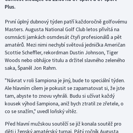
Plus.
Gymnastika
První úplný dubnový týden patří každoročně golfovému
Házená
Masters. Augusta National Golf Club letos přivítá na
osmnácti jamkách osmdesát čtyři profesionálů a pět
Jezdectví
amatérů. Mezi nimi nechybí světová jednička Američan
Scottie Scheffler, rekordman Dustin Johnson, Tiger
Judo
Woods nebo obhájce titulu a držitel slavného zeleného
saka, Španěl Jon Rahm.
Krasobruslení
"Návrat v roli šampiona je jiný, bude to speciální týden.
Lezení
Ale hlavním cílem je pokusit se zapamatovat si, že jste
tam, abyste to znovu vyhráli. Budu si užívat každý
Lyže a snowboard
kousek výhod šampiona, aniž bych ztratil ze zřetele, o
co se snažím," uvedl loňský vítěz.
Moderní pětiboj
Před hlavní mužskou soutěží se již konala soutěž pro
Motorsport
děti i ženský amatérský turnaj. Pátý ročník Augusta