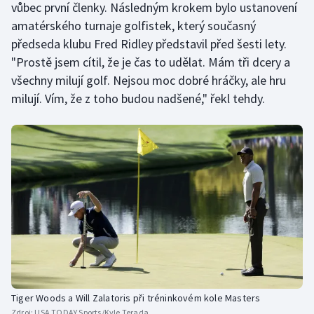
vůbec první členky. Následným krokem bylo ustanovení
Stolní tenis
amatérského turnaje golfistek, který současný
předseda klubu Fred Ridley představil před šesti lety.
Triatlon
"Prostě jsem cítil, že je čas to udělat. Mám tři dcery a
Veslování
všechny milují golf. Nejsou moc dobré hráčky, ale hru
milují. Vím, že z toho budou nadšené," řekl tehdy.
Vodní slalom
Volejbal
Ostatní
Tiger Woods a Will Zalatoris při tréninkovém kole Masters
Zdroj:
USA TODAY Sports/Kyle Terada