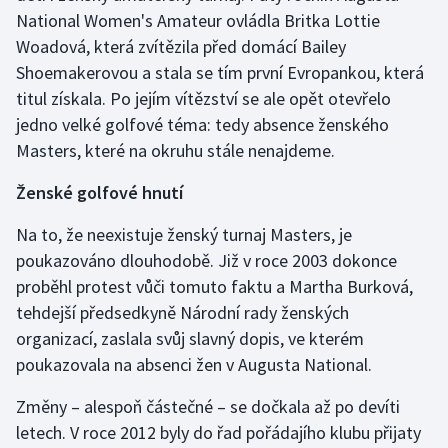
National Women's Amateur ovládla Britka Lottie
Olympijské hry
Woadová, která zvítězila před domácí Bailey
Shoemakerovou a stala se tím první Evropankou, která
Parasport
titul získala. Po jejím vítězství se ale opět otevřelo
jedno velké golfové téma: tedy absence ženského
Plavání
Masters, které na okruhu stále nenajdeme.
Plážový volejbal
Ženské golfové hnutí
Ragby
Na to, že neexistuje ženský turnaj Masters, je
poukazováno dlouhodobě. Již v roce 2003 dokonce
Rychlobruslení
proběhl protest vůči tomuto faktu a Martha Burková,
tehdejší předsedkyně Národní rady ženských
Rychlostní kanoistika
organizací, zaslala svůj slavný dopis, ve kterém
poukazovala na absenci žen v Augusta National.
Short track
Změny – alespoň částečné – se dočkala až po devíti
Sportovní střelba
letech. V roce 2012 byly do řad pořádajího klubu přijaty