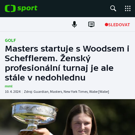
POPULÁRNÍ
SLEDOVAT
Fotbal
GOLF
Masters startuje s Woodsem i
Hokej
Schefflerem. Ženský
profesionální turnaj je ale
Tenis
stále v nedohlednu
Atletika
mml
10. 4. 2024
|
Zdroj:
Guardian
,
Masters
,
New York Times
,
Wabe [Wabe]
Cyklistika
DALŠÍ SPORTY
Americký fotbal
NEPŘEHLÉDNĚTE