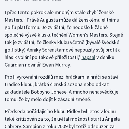
I přes tento pokrok ale mnohým stále chybí ženské
Masters. "Právě Augusta může dá ženskému elitnímu
golfu platformu. Je zvláštní, že nedošlo k žádné
společné výzvě k uskutečnění Women's Masters. Stejně
tak je zvláštní, že členky klubu včetně (bývalé švédské
golfistky) Anniky Sörenstamové nepoužily svůj profil a
hlas k volání po takové příležitosti,"
napsal
v deníku
Guardian novinář Ewan Murray.
Proti vyrovnání rozdílů mezi hráčkami a hráči se staví
tradice klubu, krátká členská sezona nebo odkaz
zakladatele Bobbyho Jonese. A mnoho nenasvědčuje
tomu, že by mělo dojít k zásadní změně.
Předseda pořádajícího klubu Ridley byl letos v lednu
také kritizován za to, že uvítal možnost startu Ángela
Cabrery. Šampion z roku 2009 byl totiž odsouzen za