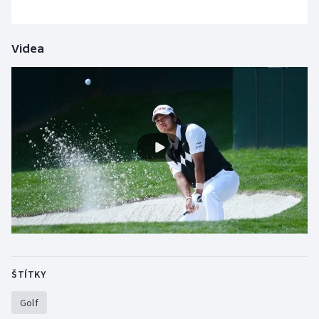
Stolní tenis
Triatlon
Videa
Veslování
Vodní slalom
Volejbal
Ostatní
ŠTÍTKY
Golf