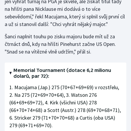
jen vyhrát turnaj na PGA je skvělé, ale získat titul tady
na hřišti pana Nicklause mi dodává o to více
Olympijské hry
sebevědomí," řekl Macujama, který si splnil svůj první cíl
Parasport
a už si stanovil další: "Chci vyhrát nějaký major."
Šanci naplnit touhu po zisku majoru bude mít už za
Plavání
čtrnáct dnů, kdy na hřišti Pinehurst začne US Open.
Plážový volejbal
"Snad se na vítězné vlně udržím," přál si.
Ragby
Memorial Tournament (dotace 6,2 milionu
dolarů, par 72):
Rychlobruslení
1. Macujama (Jap.) 275 (70+67+69+69) v rozstřelu,
Rychlostní kanoistika
2. Na 275 (72+69+70+64), 3. Watson 276
(66+69+69+72), 4. Kirk (všichni USA) 278
Short track
(66+70+74+68) a Scott (Austr.) 278 (69+70+68+71),
6. Stricker 279 (71+70+70+68) a Curtis (oba USA)
Sportovní střelba
279 (69+71+69+70).