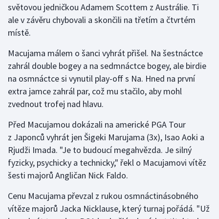
světovou jedničkou Adamem Scottem z Austrálie. Ti
ale v závěru chybovali a skončili na třetím a čtvrtém
Gymnastika
místě.
Házená
Macujama málem o šanci vyhrát přišel. Na šestnáctce
zahrál double bogey a na sedmnáctce bogey, ale birdie
Jezdectví
na osmnáctce si vynutil play-off s Na. Hned na první
extra jamce zahrál par, což mu stačilo, aby mohl
Judo
zvednout trofej nad hlavu.
Krasobruslení
Před Macujamou dokázali na americké PGA Tour
z Japonců vyhrát jen Šigeki Marujama (3x), Isao Aoki a
Lezení
Rjudži Imada. "Je to budoucí megahvězda. Je silný
fyzicky, psychicky a technicky," řekl o Macujamovi vítěz
Lyže a snowboard
šesti majorů Angličan Nick Faldo.
Moderní pětiboj
Cenu Macujama převzal z rukou osmnáctinásobného
vítěze majorů Jacka Nicklause, který turnaj pořádá. "Už
Motorsport