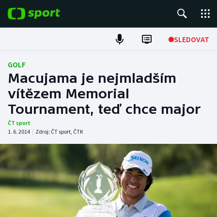
POPULÁRNÍ
SLEDOVAT
Fotbal
GOLF
Macujama je nejmladším
Hokej
vítězem Memorial
Tournament, teď chce major
Tenis
ČT sport
Atletika
1. 6. 2014
|
Zdroj:
ČT sport
,
ČTK
Cyklistika
DALŠÍ SPORTY
Americký fotbal
NEPŘEHLÉDNĚTE