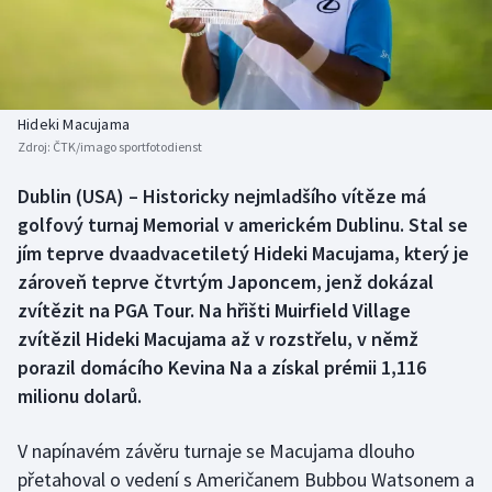
Baseball a softbal
Soutěže
Basketbal
Historické návraty
Biatlon
Aplikace ČT sport
Hideki Macujama
Zdroj:
ČTK/imago sportfotodienst
Boby a skeleton
AZ kvíz
Dublin (USA) – Historicky nejmladšího vítěze má
golfový turnaj Memorial v americkém Dublinu. Stal se
Box
jím teprve dvaadvacetiletý Hideki Macujama, který je
Curling
zároveň teprve čtvrtým Japoncem, jenž dokázal
zvítězit na PGA Tour. Na hřišti Muirfield Village
Dostihy
zvítězil Hideki Macujama až v rozstřelu, v němž
porazil domácího Kevina Na a získal prémii 1,116
Florbal
milionu dolarů.
Futsal
V napínavém závěru turnaje se Macujama dlouho
přetahoval o vedení s Američanem Bubbou Watsonem a
Golf