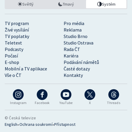
Světlý
Tmavý
Systém
TV program
Pro média
Živé vysílání
Reklama
TV poplatky
Studio Brno
Teletext
Studio Ostrava
Podcasty
Rada ČT
Počasí
Kariéra
E-shop
Podávání námětů
Mobilní a TV aplikace
Časté dotazy
Vše o ČT
Kontakty
Instagram
Facebook
YouTube
X
Threads
© Česká televize
•
•
English
Ochrana soukromí
Přístupnost