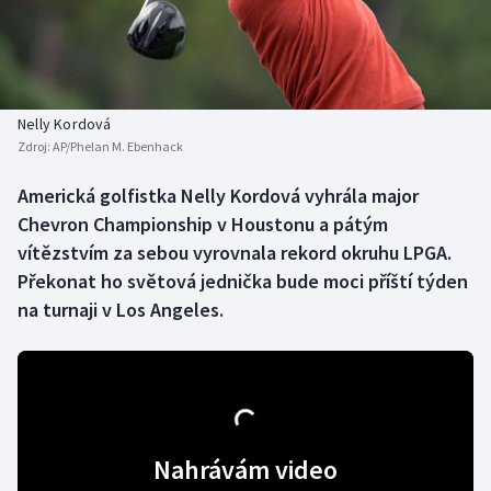
Baseball a softbal
Soutěže
Basketbal
Historické návraty
Biatlon
Aplikace ČT sport
Nelly Kordová
Zdroj:
AP/Phelan M. Ebenhack
Boby a skeleton
AZ kvíz
Americká golfistka Nelly Kordová vyhrála major
Chevron Championship v Houstonu a pátým
Box
vítězstvím za sebou vyrovnala rekord okruhu LPGA.
Curling
Překonat ho světová jednička bude moci příští týden
na turnaji v Los Angeles.
Dostihy
Florbal
Futsal
Nahrávám video
Golf