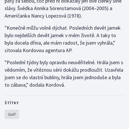
pátý za sebou, což před ní dokázaly jen dvě členky Síně
slávy. Švédka Annika Sörenstamová (2004–2005) a
Olympijské hry
Američanka Nancy Lopezová (1978).
Parasport
"Konečně můžu volně dýchat. Posledních devět jamek
bylo nejdelších devět jamek v mém životě. A taky to
Plavání
byla docela dřina, ale mám radost, že jsem vyhrála,"
citovala Kordovou agentura AP.
Plážový volejbal
"Poslední týdny byly opravdu neuvěřitelné. Hrála jsem s
Ragby
vědomím, že vítěznou sérii dokážu prodloužit. Uzavřela
jsem se do vlastní bubliny, hrála jsem jednoduše a byla
Rychlobruslení
to zábava," dodala Kordová.
Rychlostní kanoistika
ŠTÍTKY
Short track
Golf
Sportovní střelba