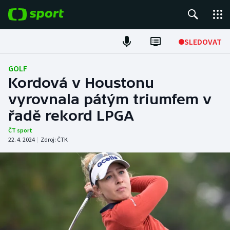
POPULÁRNÍ
SLEDOVAT
Fotbal
GOLF
Kordová v Houstonu
Hokej
vyrovnala pátým triumfem v
řadě rekord LPGA
Tenis
ČT sport
Atletika
22. 4. 2024
|
Zdroj:
ČTK
Cyklistika
DALŠÍ SPORTY
Americký fotbal
NEPŘEHLÉDNĚTE