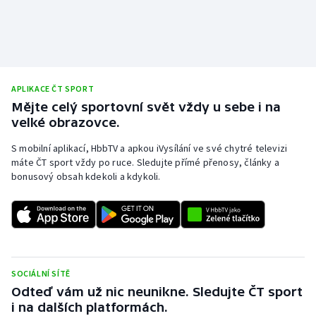
Stolní tenis
Triatlon
Veslování
APLIKACE ČT SPORT
Mějte celý sportovní svět vždy u sebe i na
Vodní slalom
velké obrazovce.
Volejbal
S mobilní aplikací, HbbTV a apkou iVysílání ve své chytré televizi
máte ČT sport vždy po ruce. Sledujte přímé přenosy, články a
bonusový obsah kdekoli a kdykoli.
Ostatní
SOCIÁLNÍ SÍTĚ
Odteď vám už nic neunikne. Sledujte ČT sport
i na dalších platformách.