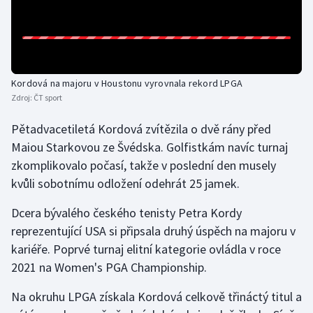
Gymnastika
Házená
Kordová na majoru v Houstonu vyrovnala rekord LPGA
Jezdectví
Zdroj:
ČT sport
Pětadvacetiletá Kordová zvítězila o dvě rány před
Judo
Maiou Starkovou ze Švédska. Golfistkám navíc turnaj
zkomplikovalo počasí, takže v poslední den musely
Krasobruslení
kvůli sobotnímu odložení odehrát 25 jamek.
Lezení
Dcera bývalého českého tenisty Petra Kordy
reprezentující USA si připsala druhý úspěch na majoru v
Lyže a snowboard
kariéře. Poprvé turnaj elitní kategorie ovládla v roce
2021 na Women's PGA Championship.
Moderní pětiboj
Na okruhu LPGA získala Kordová celkově třináctý titul a
Motorsport