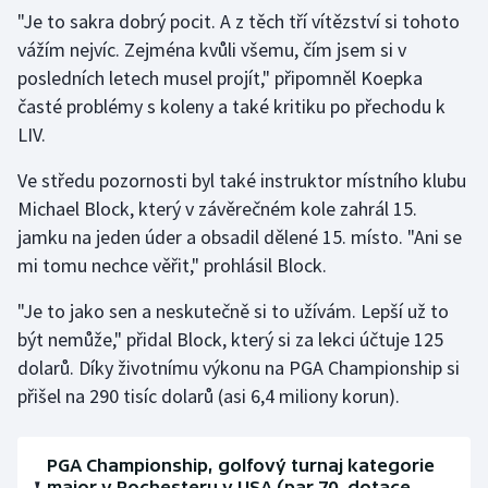
Stolní tenis
"Je to sakra dobrý pocit. A z těch tří vítězství si tohoto
vážím nejvíc. Zejména kvůli všemu, čím jsem si v
Triatlon
posledních letech musel projít," připomněl Koepka
časté problémy s koleny a také kritiku po přechodu k
Veslování
LIV.
Vodní slalom
Ve středu pozornosti byl také instruktor místního klubu
Michael Block, který v závěrečném kole zahrál 15.
Volejbal
jamku na jeden úder a obsadil dělené 15. místo. "Ani se
mi tomu nechce věřit," prohlásil Block.
Ostatní
"Je to jako sen a neskutečně si to užívám. Lepší už to
být nemůže," přidal Block, který si za lekci účtuje 125
dolarů. Díky životnímu výkonu na PGA Championship si
přišel na 290 tisíc dolarů (asi 6,4 miliony korun).
PGA Championship, golfový turnaj kategorie
major v Rochesteru v USA (par 70, dotace