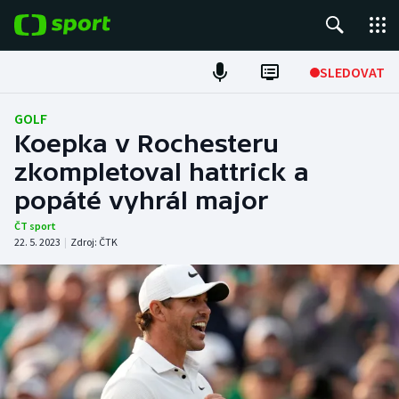
POPULÁRNÍ
SLEDOVAT
Fotbal
GOLF
Koepka v Rochesteru
Hokej
zkompletoval hattrick a
popáté vyhrál major
Tenis
ČT sport
Atletika
22. 5. 2023
|
Zdroj:
ČTK
Cyklistika
DALŠÍ SPORTY
Americký fotbal
NEPŘEHLÉDNĚTE