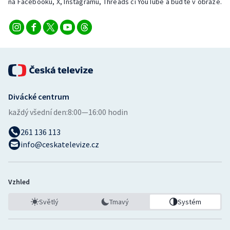
na Facebooku, X, Instagramu, Threads či YouTube a buďte v obraze.
Divácké centrum
každý všední den:
8:00—16:00 hodin
261 136 113
info@ceskatelevize.cz
Vzhled
Světlý
Tmavý
Systém