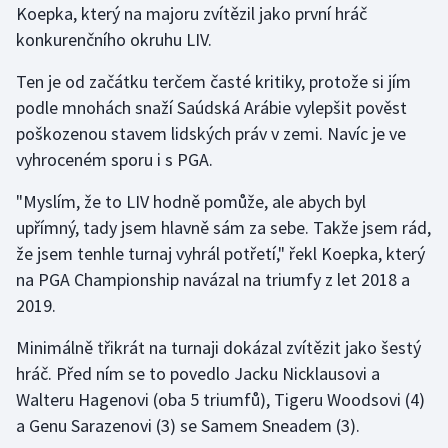
Koepka, který na majoru zvítězil jako první hráč
Olympijské hry
konkurenčního okruhu LIV.
Parasport
Ten je od začátku terčem časté kritiky, protože si jím
podle mnohách snaží Saúdská Arábie vylepšit pověst
Plavání
poškozenou stavem lidských práv v zemi. Navíc je ve
vyhroceném sporu i s PGA.
Plážový volejbal
"Myslím, že to LIV hodně pomůže, ale abych byl
Ragby
upřímný, tady jsem hlavně sám za sebe. Takže jsem rád,
že jsem tenhle turnaj vyhrál potřetí," řekl Koepka, který
Rychlobruslení
na PGA Championship navázal na triumfy z let 2018 a
2019.
Rychlostní kanoistika
Minimálně třikrát na turnaji dokázal zvítězit jako šestý
Short track
hráč. Před ním se to povedlo Jacku Nicklausovi a
Walteru Hagenovi (oba 5 triumfů), Tigeru Woodsovi (4)
Sportovní střelba
a Genu Sarazenovi (3) se Samem Sneadem (3).