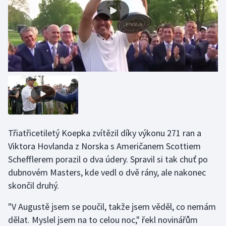
Gymnastika
Házená
Jezdectví
Judo
Krasobruslení
Třiatřicetiletý Koepka zvítězil díky výkonu 271 ran a
Lezení
Viktora Hovlanda z Norska s Američanem Scottiem
Schefflerem porazil o dva údery. Spravil si tak chuť po
Lyže a snowboard
dubnovém Masters, kde vedl o dvě rány, ale nakonec
skončil druhý.
Moderní pětiboj
"V Augustě jsem se poučil, takže jsem věděl, co nemám
Motorsport
dělat. Myslel jsem na to celou noc," řekl novinářům