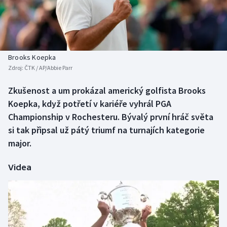
Baseball a softbal
Soutěže
Basketbal
Historické návraty
Biatlon
Aplikace ČT sport
Brooks Koepka
Zdroj:
ČTK / AP/Abbie Parr
Boby a skeleton
AZ kvíz
Zkušenost a um prokázal americký golfista Brooks
Koepka, když potřetí v kariéře vyhrál PGA
Box
Championship v Rochesteru. Bývalý první hráč světa
Curling
si tak připsal už pátý triumf na turnajích kategorie
major.
Dostihy
Videa
Florbal
Futsal
Golf