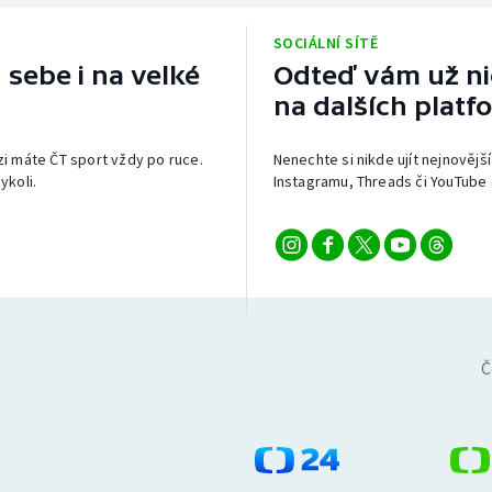
SOCIÁLNÍ SÍTĚ
 sebe i na velké
Odteď vám už nic
na dalších platf
izi máte ČT sport vždy po ruce.
Nenechte si nikde ujít nejnovější
ykoli.
Instagramu, Threads či YouTube 
Č