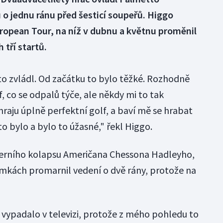
o jednu ránu před šesticí soupeřů. Higgo
ropean Tour, na níž v dubnu a květnu proměnil
 tří startů.
to zvládl. Od začátku to bylo těžké. Rozhodně
f, co se odpalů týče, ale někdy mi to tak
ehraju úplně perfektní golf, a baví mě se hrabat
to bylo a bylo to úžasné," řekl Higgo.
z herního kolapsu Američana Chessona Hadleyho,
amkách promarnil vedení o dvě rány, protože na
o vypadalo v televizi, protože z mého pohledu to