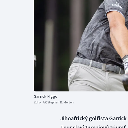
Curling
Dostihy
Florbal
Futsal
Golf
Gymnastika
Garrick Higgo
Zdroj:
AP/Stephen B. Morton
Jihoafrický golfista Garric
Tour slaví turnajový triumf