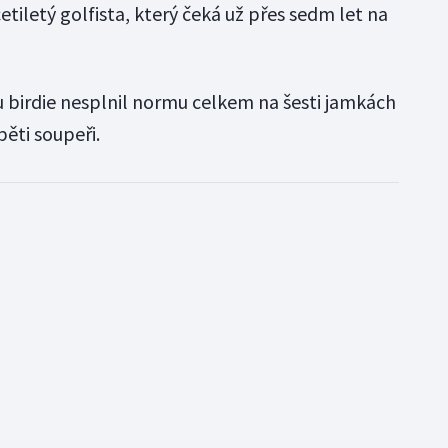
icetiletý golfista, který čeká už přes sedm let na
 birdie nesplnil normu celkem na šesti jamkách
pěti soupeři.