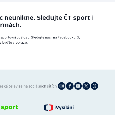
 neunikne. Sledujte ČT sport i
ormách.
 sportovní události. Sledujte nás i na Facebooku, X,
a buďte v obraze.
eská televize na sociálních sítích: