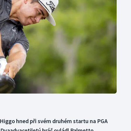
Moderní pětiboj
Triatlon
Motorsport
Veslování
Olympijské hry
Vodní slalom
Parasport
Volejbal
Plavání
Ostatní
Plážový volejbal
k Higgo hned při svém druhém startu na PGA
. Dvaadvacetiletý hráč ovládl Palmetto