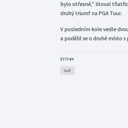
bylo otřesné," litoval třiatř
druhý triumf na PGA Tour.
V posledním kole vedle dvou
a podělil se o druhé místo s 
ŠTÍTKY
Golf