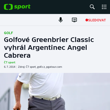
POPULÁRNÍ
SLEDOVAT
Fotbal
GOLF
Golfové Greenbrier Classic
Hokej
vyhrál Argentinec Angel
Cabrera
Tenis
ČT sport
Atletika
6. 7. 2014
|
Zdroj:
ČT sport
,
golf.cz
,
pgatour.com
Cyklistika
DALŠÍ SPORTY
Americký fotbal
NEPŘEHLÉDNĚTE