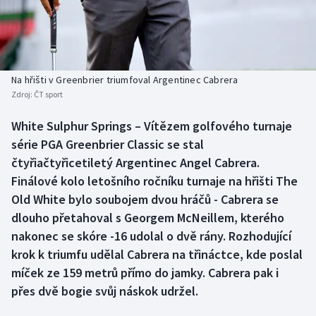
Baseball a softbal
Soutěže
Basketbal
Historické návraty
Biatlon
Aplikace ČT sport
Na hřišti v Greenbrier triumfoval Argentinec Cabrera
Zdroj:
ČT sport
Boby a skeleton
AZ kvíz
White Sulphur Springs – Vítězem golfového turnaje
série PGA Greenbrier Classic se stal
Box
čtyřiačtyřicetiletý Argentinec Angel Cabrera.
Curling
Finálové kolo letošního ročníku turnaje na hřišti The
Old White bylo soubojem dvou hráčů - Cabrera se
Dostihy
dlouho přetahoval s Georgem McNeillem, kterého
nakonec se skóre -16 udolal o dvě rány. Rozhodující
Florbal
krok k triumfu udělal Cabrera na třináctce, kde poslal
míček ze 159 metrů přímo do jamky. Cabrera pak i
Futsal
přes dvě bogie svůj náskok udržel.
Golf