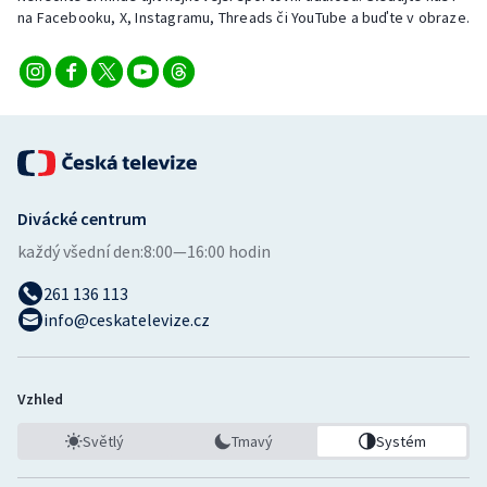
Stolní tenis
na Facebooku, X, Instagramu, Threads či YouTube a buďte v obraze.
Triatlon
Veslování
Vodní slalom
Divácké centrum
Volejbal
každý všední den:
8:00—16:00 hodin
Ostatní
261 136 113
info@ceskatelevize.cz
Vzhled
Světlý
Tmavý
Systém