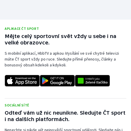
Olympijské hry
Parasport
APLIKACE ČT SPORT
Mějte celý sportovní svět vždy u sebe i na
Plavání
velké obrazovce.
Plážový volejbal
S mobilní aplikací, HbbTV a apkou iVysílání ve své chytré televizi
máte ČT sport vždy po ruce. Sledujte přímé přenosy, články a
Ragby
bonusový obsah kdekoli a kdykoli.
Rychlobruslení
Rychlostní kanoistika
SOCIÁLNÍ SÍTĚ
Short track
Odteď vám už nic neunikne. Sledujte ČT sport
i na dalších platformách.
Sportovní střelba
Nenechte si nikde ujít nejnovější sportovní události. Sledujte nás i