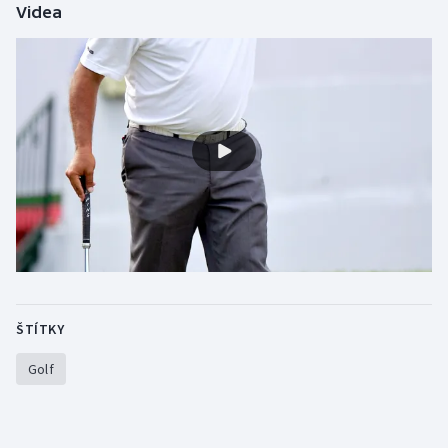
Videa
Gymnastika
Házená
Jezdectví
Judo
Krasobruslení
Lezení
ŠTÍTKY
Lyže a snowboard
Golf
Moderní pětiboj
Motorsport