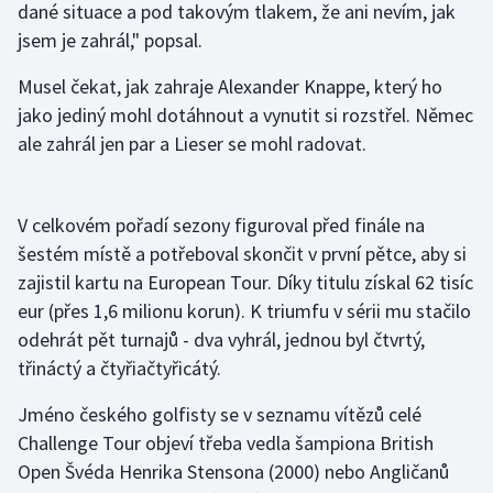
dané situace a pod takovým tlakem, že ani nevím, jak
Stolní tenis
jsem je zahrál," popsal.
Triatlon
Musel čekat, jak zahraje Alexander Knappe, který ho
jako jediný mohl dotáhnout a vynutit si rozstřel. Němec
Veslování
ale zahrál jen par a Lieser se mohl radovat.
Vodní slalom
V celkovém pořadí sezony figuroval před finále na
Volejbal
šestém místě a potřeboval skončit v první pětce, aby si
Ostatní
zajistil kartu na European Tour. Díky titulu získal 62 tisíc
eur (přes 1,6 milionu korun). K triumfu v sérii mu stačilo
odehrát pět turnajů - dva vyhrál, jednou byl čtvrtý,
třináctý a čtyřiačtyřicátý.
Jméno českého golfisty se v seznamu vítězů celé
Challenge Tour objeví třeba vedla šampiona British
Open Švéda Henrika Stensona (2000) nebo Angličanů