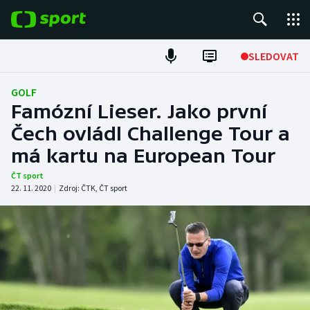
POPULÁRNÍ
SLEDOVAT
Fotbal
GOLF
Famózní Lieser. Jako první
Hokej
Čech ovládl Challenge Tour a
má kartu na European Tour
Tenis
ČT sport
Atletika
22. 11. 2020
|
Zdroj:
ČTK
,
ČT sport
Cyklistika
DALŠÍ SPORTY
Americký fotbal
NEPŘEHLÉDNĚTE