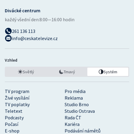
Divácké centrum
každý všední den:
8:00—16:00 hodin
261 136 113
info@ceskatelevize.cz
Vzhled
Světlý
Tmavý
Systém
TV program
Pro média
Živé vysílání
Reklama
TV poplatky
Studio Brno
Teletext
Studio Ostrava
Podcasty
Rada ČT
Počasí
Kariéra
E-shop
Podávání námětů