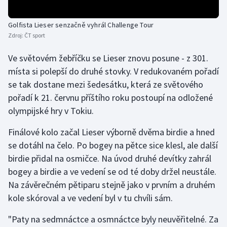
Olympijské hry
Golfista Lieser senzačně vyhrál Challenge Tour
Zdroj:
ČT sport
Parasport
Ve světovém žebříčku se Lieser znovu posune - z 301.
Plavání
místa si polepší do druhé stovky. V redukovaném pořadí
se tak dostane mezi šedesátku, která ze světového
Plážový volejbal
pořadí k 21. červnu příštího roku postoupí na odložené
olympijské hry v Tokiu.
Ragby
Finálové kolo začal Lieser výborně dvěma birdie a hned
Rychlobruslení
se dotáhl na čelo. Po bogey na pětce sice klesl, ale další
birdie přidal na osmičce. Na úvod druhé devítky zahrál
Rychlostní kanoistika
bogey a birdie a ve vedení se od té doby držel neustále.
Na závěrečném pětiparu stejně jako v prvním a druhém
Short track
kole skóroval a ve vedení byl v tu chvíli sám.
Sportovní střelba
"Paty na sedmnáctce a osmnáctce byly neuvěřitelné. Za