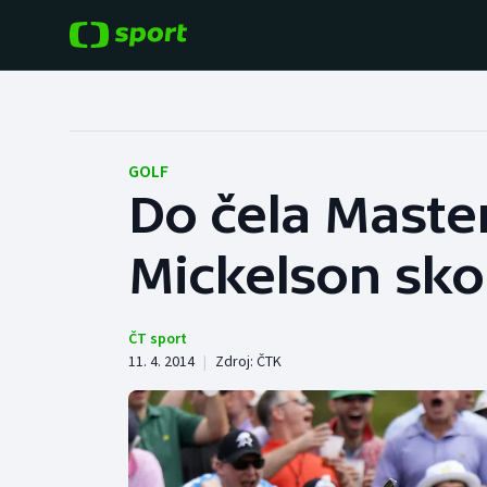
POPULÁRNÍ
DALŠÍ SPORTY
Fotbal
Americký fotbal
GOLF
Do čela Maste
Hokej
Baseball a softbal
Mickelson sko
Tenis
Basketbal
Atletika
Biatlon
ČT sport
11. 4. 2014
|
Zdroj:
ČTK
Cyklistika
Boby a skeleton
Box