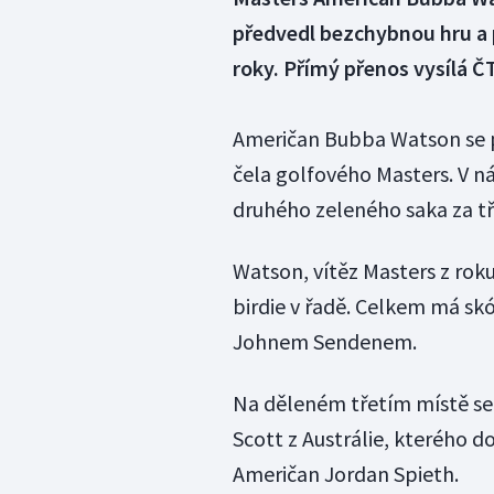
předvedl bezchybnou hru a p
roky. Přímý přenos vysílá Č
Američan Bubba Watson se p
čela golfového Masters. V n
druhého zeleného saka za tři
Watson, vítěz Masters z roku
birdie v řadě. Celkem má skó
Johnem Sendenem.
Na děleném třetím místě se 
Scott z Austrálie, kterého d
Američan Jordan Spieth.