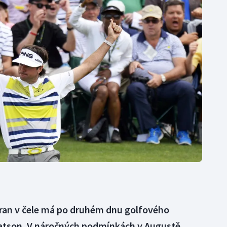
Moderní pětiboj
Triatlon
Motorsport
Veslování
Olympijské hry
Vodní slalom
Parasport
Volejbal
Plavání
Ostatní
Plážový volejbal
 ran v čele má po druhém dnu golfového
tson. V náročných podmínkách v Augustě