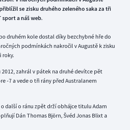
řiblížil se zisku druhého zeleného saka za tři
T sport a náš web.
o druhém kole dostal díky bezchybné hře do
áročných podmínkách nakročil v Augustě k zisku
 roky.
 2012, zahrál v pátek na druhé devítce pět
re -7 a vede o tři rány před Australanem
o další o ránu zpět drží obhájce titulu Adam
oplňují Dán Thomas Björn, Švéd Jonas Blixt a