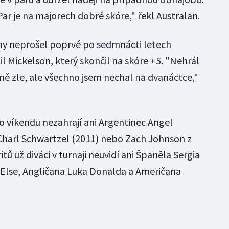
Par je na majorech dobré skóre," řekl Australan.
y neprošel poprvé po sedmnácti letech
il Mickelson, který skončil na skóre +5. "Nehrál
ně zle, ale všechno jsem nechal na dvanáctce,"
 o víkendu nezahrají ani Argentinec Angel
 Charl Schwartzel (2011) nebo Zach Johnson z
ů už diváci v turnaji neuvidí ani Španěla Sergia
o Else, Angličana Luka Donalda a Američana