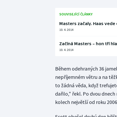
SOUVISEJÍCÍ ČLÁNKY
Masters začaly. Haas vede
10. 4. 2014
Začíná Masters – hon tří 
10. 4. 2014
Během odehraných 36 jamek
nepříjemném větru a na těžk
to žádná věda, když trefujet
dařilo," řekl. Po dvou dnech
kolech největší od roku 2006
Scott obešel druhý den hřišt