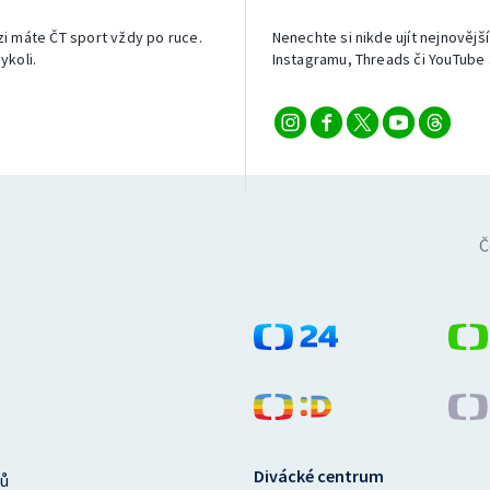
izi máte ČT sport vždy po ruce.
Nenechte si nikde ujít nejnovější
ykoli.
Instagramu, Threads či YouTube 
Č
Divácké centrum
ů