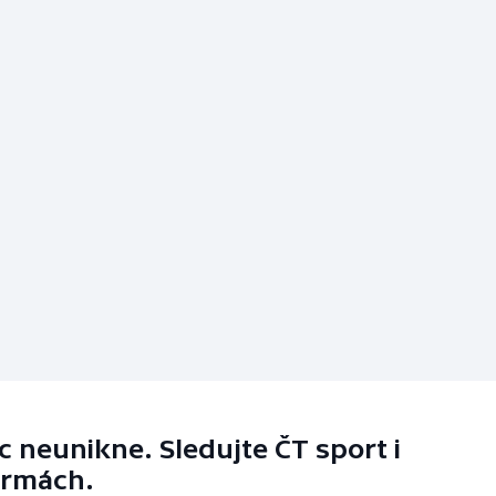
 neunikne. Sledujte ČT sport i
ormách.