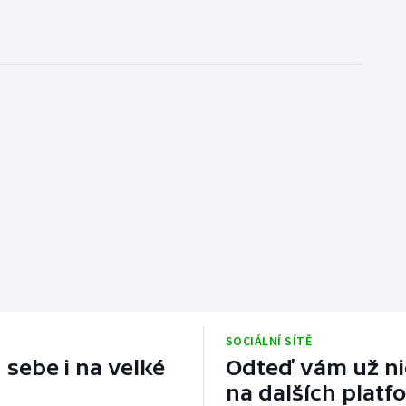
SOCIÁLNÍ SÍTĚ
 sebe i na velké
Odteď vám už nic
na dalších platf