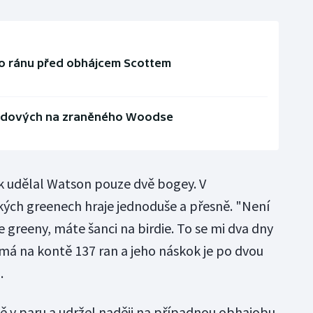
 o ránu před obhájcem Scottem
hladových na zraněného Woodse
 udělal Watson pouze dvě bogey. V
ých greenech hraje jednoduše a přesně. "Není
e greeny, máte šanci na birdie. To se mi dva dny
 má na kontě 137 ran a jeho náskok je po dvou
.
ě v paru a udržel naději na případnou obhajobu.