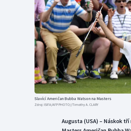
Curling
Dostihy
Florbal
Futsal
Golf
Gymnastika
Slavící Američan Bubba Watson na Masters
Zdroj:
ISIFA/AFP PHOTO//Timothy A. CLARY
Augusta (USA) – Náskok tří
Masters Američan Bubba Wa