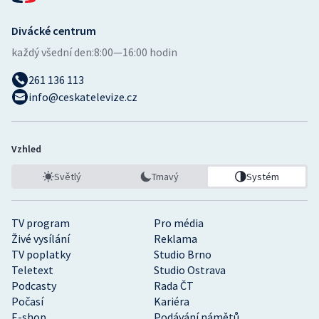
Divácké centrum
každý všední den:
8:00—16:00 hodin
261 136 113
info@ceskatelevize.cz
Vzhled
Světlý
Tmavý
Systém
TV program
Pro média
Živé vysílání
Reklama
TV poplatky
Studio Brno
Teletext
Studio Ostrava
Podcasty
Rada ČT
Počasí
Kariéra
E-shop
Podávání námětů