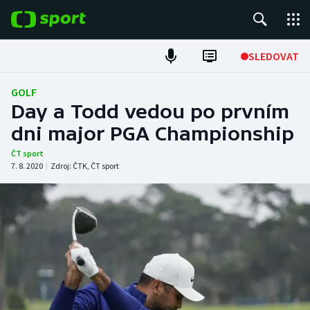
POPULÁRNÍ
SLEDOVAT
Fotbal
GOLF
Day a Todd vedou po prvním
Hokej
dni major PGA Championship
Tenis
ČT sport
7. 8. 2020
|
Zdroj:
ČTK
,
ČT sport
Atletika
Cyklistika
DALŠÍ SPORTY
Americký fotbal
NEPŘEHLÉDNĚTE