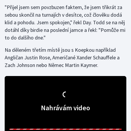
"Přijel jsem sem povzbuzen faktem, že jsem třikrát za
Gymnastika
sebou skončil na turnajích v desítce, což člověku dodá
klid a pohodu. Jsem spokojen," řekl Day. Todd se na něj
Házená
dotáhl díky birdie na poslední jamce a řekl: "Pomůže mi
to do dalšího dne."
Jezdectví
Na děleném třetím místě jsou s Koepkou například
Judo
Angličan Justin Rose, Američané Xander Schauffele a
Zach Johnson nebo Němec Martin Kaymer.
Krasobruslení
Lezení
Lyže a snowboard
Nahrávám video
Moderní pětiboj
Motorsport