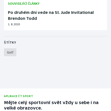
Stolní tenis
SOUVISEJÍCÍ ČLÁNKY
Po druhém dni vede na St. Jude Invitational
Triatlon
Brendon Todd
1. 8. 2020
Veslování
Vodní slalom
ŠTÍTKY
Volejbal
Golf
Ostatní
APLIKACE ČT SPORT
Mějte celý sportovní svět vždy u sebe i na
velké obrazovce.