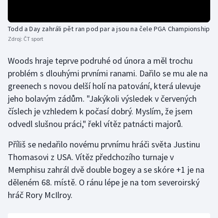
Olympijské hry
Todd a Day zahráli pět ran pod par a jsou na čele PGA Championship
Parasport
Zdroj:
ČT sport
Woods hraje teprve podruhé od února a měl trochu
Plavání
problém s dlouhými prvními ranami. Dařilo se mu ale na
Plážový volejbal
greenech s novou delší holí na patování, která ulevuje
jeho bolavým zádům. "Jakýkoli výsledek v červených
Ragby
číslech je vzhledem k počasí dobrý. Myslím, že jsem
odvedl slušnou práci," řekl vítěz patnácti majorů.
Rychlobruslení
Příliš se nedařilo novému prvnímu hráči světa Justinu
Rychlostní kanoistika
Thomasovi z USA. Vítěz předchozího turnaje v
Memphisu zahrál dvě double bogey a se skóre +1 je na
Short track
děleném 68. místě. O ránu lépe je na tom severoirský
hráč Rory McIlroy.
Sportovní střelba