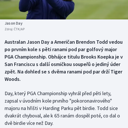
Baseball a softbal
Soutěže
Basketbal
Historické návraty
Jason Day
Zdroj:
ČTK/AP
Biatlon
Aplikace ČT sport
Australan Jason Day a Američan Brendon Todd vedou
Boby a skeleton
AZ kvíz
po prvním kole s pěti ranami pod par golfový major
PGA Championship. Obhájce titulu Brooks Koepka je v
Box
San Franciscu s další osmičkou soupeřů o jediný úder
zpět. Na dohled se s dvěma ranami pod par drží Tiger
Curling
Woods.
Dostihy
Day, který PGA Championship vyhrál před pěti lety,
Florbal
zapsal v úvodním kole prvního "pokoronavirového"
majoru na hřišti v Harding Parku pět birdie. Todd sice
Futsal
dvakrát chyboval, ale k 65 ranám dospěl poté, co dal o
dvě birdie více než Day.
Golf