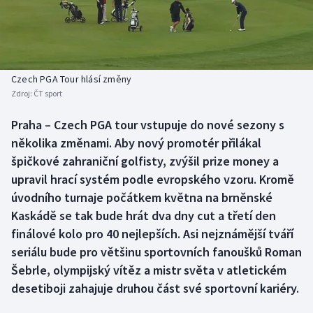
Baseball a softbal
Soutěže
Basketbal
Historické návraty
Biatlon
Aplikace ČT sport
Czech PGA Tour hlásí změny
Zdroj:
ČT sport
Boby a skeleton
AZ kvíz
Praha – Czech PGA tour vstupuje do nové sezony s
několika změnami. Aby nový promotér přilákal
Box
špičkové zahraniční golfisty, zvýšil prize money a
Curling
upravil hrací systém podle evropského vzoru. Kromě
úvodního turnaje počátkem května na brněnské
Dostihy
Kaskádě se tak bude hrát dva dny cut a třetí den
finálové kolo pro 40 nejlepších. Asi nejznámější tváří
Florbal
seriálu bude pro většinu sportovních fanoušků Roman
Šebrle, olympijský vítěz a mistr světa v atletickém
Futsal
desetiboji zahajuje druhou část své sportovní kariéry.
Golf