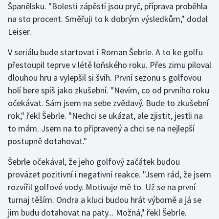
Španělsku. "Bolesti zápěstí jsou pryč, příprava proběhla
Stolní tenis
na sto procent. Směřuji to k dobrým výsledkům," dodal
Triatlon
Leiser.
V seriálu bude startovat i Roman Šebrle. A to ke golfu
Veslování
přestoupil teprve v létě loňského roku. Přes zimu piloval
dlouhou hru a vylepšil si švih. První sezonu s golfovou
Vodní slalom
holí bere spíš jako zkušební. "Nevím, co od prvního roku
Volejbal
očekávat. Sám jsem na sebe zvědavý. Bude to zkušební
rok," řekl Šebrle. "Nechci se ukázat, ale zjistit, jestli na
Ostatní
to mám. Jsem na to připravený a chci se na nejlepší
postupně dotahovat."
Šebrle očekával, že jeho golfový začátek budou
provázet pozitivní i negativní reakce. "Jsem rád, že jsem
rozvířil golfové vody. Motivuje mě to. Už se na první
turnaj těším. Ondra a kluci budou hrát výborně a já se
jim budu dotahovat na paty... Možná," řekl Šebrle.