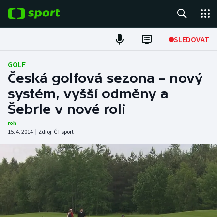
POPULÁRNÍ
SLEDOVAT
Fotbal
GOLF
Česká golfová sezona – nový
Hokej
systém, vyšší odměny a
Šebrle v nové roli
Tenis
roh
Atletika
15. 4. 2014
|
Zdroj:
ČT sport
Cyklistika
DALŠÍ SPORTY
Americký fotbal
NEPŘEHLÉDNĚTE