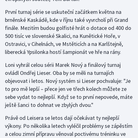
Olympijské hry
První turnaj série se uskuteční začátkem května na
brněnské Kaskádě, kde v říjnu také vyvrcholí při Grand
Parasport
finále. Mezitím budou golfisté hrát o dotace od 400 do
500 tisíc ve slovenské Skalici, na Kunětické Hoře, v
Plavání
Ostravici, v Cihelnách, ve Mstěticích a na Karlštejně,
liberecká Ypsilonka hostí šampionát ve hře na rány.
Plážový volejbal
Loni vyhrál celou sérii Marek Nový a finálový turnaj
Ragby
ovládl Ondřej Lieser. Oba by se měli na turnajích
objevovat i letos. Nový systém si Lieser pochvaluje: "Je
Rychlobruslení
to pro mě lepší – přece jen ve třech kolech můžete ze
sebe vydat to nejlepší. Když se to první nepovede, máte
Rychlostní kanoistika
ještě šanci to dohnat ve zbylých dvou."
Short track
Právě od Leisera se letos dají očekávat ty nejlepší
výkony. Po několika letech vyléčil problémy se zápěstím
Sportovní střelba
a celou zimní přípravu věnoval poctivému tréninku ve