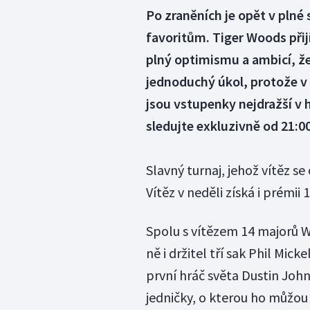
Po zraněních je opět v plné 
favoritům. Tiger Woods přij
plný optimismu a ambicí, ž
jednoduchý úkol, protože v
jsou vstupenky nejdražší v 
sledujte exkluzivně od 21:0
Slavný turnaj, jehož vítěz s
Vítěz v neděli získá i prémii
Spolu s vítězem 14 majorů W
ně i držitel tří sak Phil Mi
první hráč světa Dustin John
jedničky, o kterou ho můžou