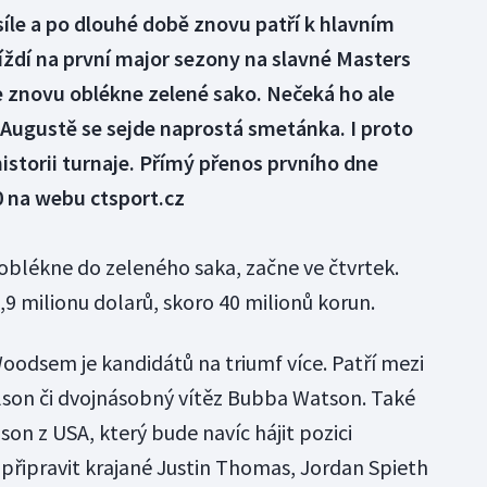
síle a po dlouhé době znovu patří k hlavním
íždí na první major sezony na slavné Masters
e znovu oblékne zelené sako. Nečeká ho ale
 Augustě se sejde naprostá smetánka. I proto
historii turnaje. Přímý přenos prvního dne
0 na webu ctsport.cz
e oblékne do zeleného saka, začne ve čtvrtek.
 1,9 milionu dolarů, skoro 40 milionů korun.
oodsem je kandidátů na triumf více. Patří mezi
ckelson či dvojnásobný vítěz Bubba Watson. Také
son z USA, který bude navíc hájit pozici
 připravit krajané Justin Thomas, Jordan Spieth