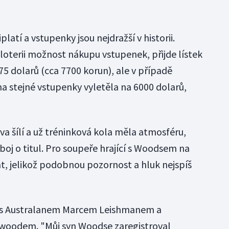
platí a vstupenky jsou nejdražší v historii.
v loterii možnost nákupu vstupenek, přijde lístek
75 dolarů (cca 7700 korun), ale v případě
a stejné vstupenky vyletěla na 6000 dolarů,
a šílí a už tréninková kola měla atmosféru,
 boj o titul. Pro soupeře hrající s Woodsem na
át, jelikož podobnou pozornost a hluk nejspíš
s s Australanem Marcem Leishmanem a
oodem. "Můj syn Woodse zaregistroval