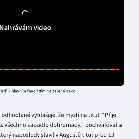
Nahrávám video
atří k hlavním favoritům na zelené sako
odhodlaně vyhlašuje, že myslí na titul. "Přijel
ně. Všechno zapadlo dohromady," pochvaloval si
terý naposledy slavil v Augustě titul před 13