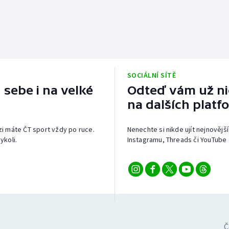
SOCIÁLNÍ SÍTĚ
 sebe i na velké
Odteď vám už nic
na dalších platf
izi máte ČT sport vždy po ruce.
Nenechte si nikde ujít nejnovější
ykoli.
Instagramu, Threads či YouTube 
Č