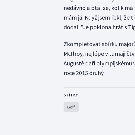
nedávno a ptal se, kolik má 
mám já. Když jsem řekl, že tř
dodal: "Je poklona hrát s Ti
Zkompletovat sbírku majorů t
McIlroy, nejlépe v turnaji čt
Augustě daří olympijskému vít
roce 2015 druhý.
ŠTÍTKY
Golf