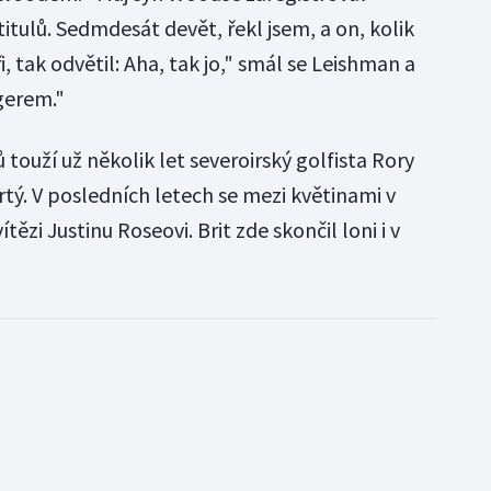
titulů. Sedmdesát devět, řekl jsem, a on, kolik
i, tak odvětil: Aha, tak jo," smál se Leishman a
gerem."
ouží už několik let severoirský golfista Rory
vrtý. V posledních letech se mezi květinami v
ězi Justinu Roseovi. Brit zde skončil loni i v