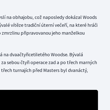
yslí na obhajobu, což naposledy dokázal Woods
ývalé vítěze tradiční úterní večeří, na které hráči
o zmrzlinu připravovanou jeho manželkou
rá na dvaačtyřicetiletého Woodse. Bývalá
 za sebou čtyři operace zad a po třech marných
 třech turnajích před Masters byl dvanáctý,