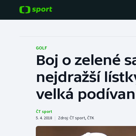
POPULÁRNÍ
DALŠÍ SPORTY
Fotbal
Americký fotbal
GOLF
Boj o zelené 
Hokej
Baseball a softbal
nejdražší líst
Tenis
Basketbal
Atletika
velká podíva
Biatlon
Cyklistika
Boby a skeleton
ČT sport
5. 4. 2018
|
Zdroj:
ČT sport
,
ČTK
Box