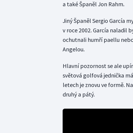
a také Španěl Jon Rahm.
Jiný Španěl Sergio García m
v roce 2002. García naladil b
ochutnali humří paellu neb
Angelou.
Hlavní pozornost se ale upí
světová golfová jednička má
letech je znovu ve formě. Na
druhý a pátý.