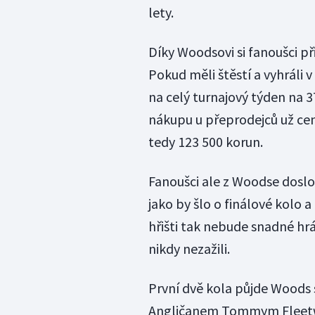
lety.
Díky Woodsovi si fanoušci při
Pokud měli štěstí a vyhráli 
na celý turnajový týden na 3
nákupu u přeprodejců už cen
tedy 123 500 korun.
Fanoušci ale z Woodse doslov
jako by šlo o finálové kolo a
hřišti tak nebude snadné hr
nikdy nezažili.
První dvě kola půjde Wood
Angličanem Tommym Fleetw