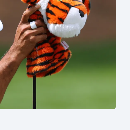
Moderní pětiboj
Triatlon
Motorsport
Veslování
Olympijské hry
Vodní slalom
Parasport
Volejbal
Plavání
Ostatní
Plážový volejbal