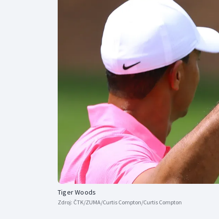
Curling
Dostihy
Florbal
Futsal
Golf
Gymnastika
Tiger Woods
Zdroj:
ČTK/ZUMA/Curtis Compton/Curtis Compton