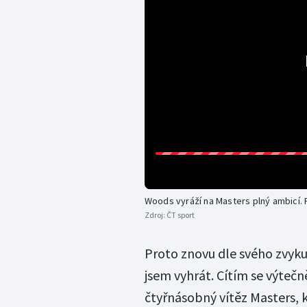
Woods vyráží na Masters plný ambicí. P
Zdroj:
ČT sport
Proto znovu dle svého zvyku 
jsem vyhrát. Cítím se výteč
čtyřnásobný vítěz Masters, k