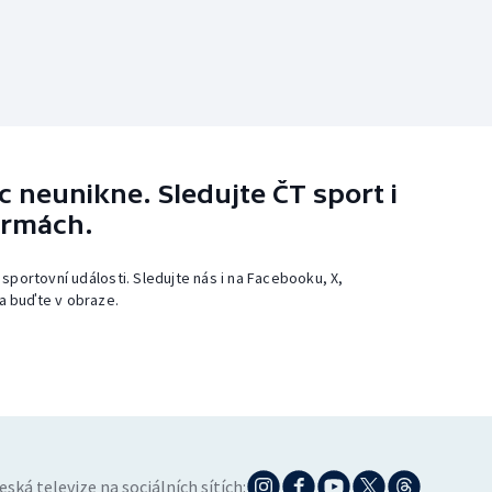
 neunikne. Sledujte ČT sport i
ormách.
 sportovní události. Sledujte nás i na Facebooku, X,
a buďte v obraze.
eská televize na sociálních sítích: