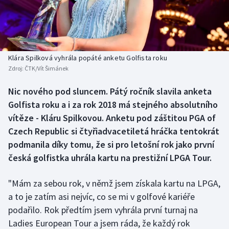
Baseball a softbal
Soutěže
Basketbal
Historické návraty
Biatlon
Aplikace ČT sport
Klára Spilková vyhrála popáté anketu Golfista roku
Zdroj:
ČTK/Vít Šimánek
Boby a skeleton
AZ kvíz
Nic nového pod sluncem. Pátý ročník slavila anketa
Golfista roku a i za rok 2018 má stejného absolutního
Box
vítěze - Kláru Spilkovou. Anketu pod záštitou PGA of
Curling
Czech Republic si čtyřiadvacetiletá hráčka tentokrát
podmanila díky tomu, že si pro letošní rok jako první
Dostihy
česká golfistka uhrála kartu na prestižní LPGA Tour.
Florbal
"Mám za sebou rok, v němž jsem získala kartu na LPGA,
a to je zatím asi nejvíc, co se mi v golfové kariéře
Futsal
podařilo. Rok předtím jsem vyhrála první turnaj na
Ladies European Tour a jsem ráda, že každý rok
Golf