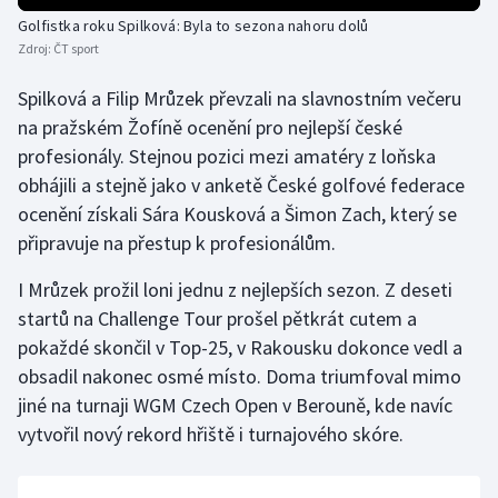
Golfistka roku Spilková: Byla to sezona nahoru dolů
Olympijské hry
Zdroj:
ČT sport
Parasport
Spilková a Filip Mrůzek převzali na slavnostním večeru
na pražském Žofíně ocenění pro nejlepší české
Plavání
profesionály. Stejnou pozici mezi amatéry z loňska
obhájili a stejně jako v anketě České golfové federace
Plážový volejbal
ocenění získali Sára Kousková a Šimon Zach, který se
připravuje na přestup k profesionálům.
Ragby
I Mrůzek prožil loni jednu z nejlepších sezon. Z deseti
Rychlobruslení
startů na Challenge Tour prošel pětkrát cutem a
pokaždé skončil v Top-25, v Rakousku dokonce vedl a
Rychlostní kanoistika
obsadil nakonec osmé místo. Doma triumfoval mimo
jiné na turnaji WGM Czech Open v Berouně, kde navíc
Short track
vytvořil nový rekord hřiště i turnajového skóre.
Sportovní střelba