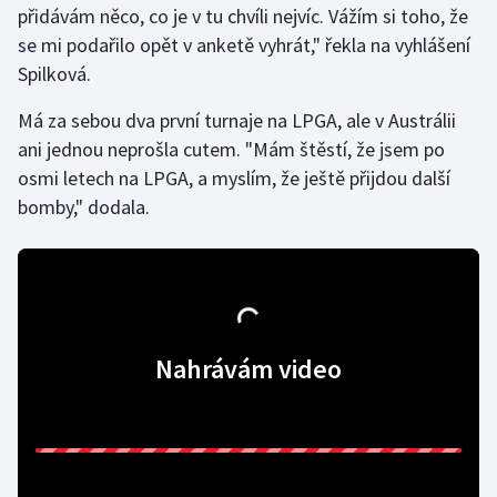
přidávám něco, co je v tu chvíli nejvíc. Vážím si toho, že
se mi podařilo opět v anketě vyhrát," řekla na vyhlášení
Gymnastika
Spilková.
Házená
Má za sebou dva první turnaje na LPGA, ale v Austrálii
ani jednou neprošla cutem. "Mám štěstí, že jsem po
Jezdectví
osmi letech na LPGA, a myslím, že ještě přijdou další
bomby," dodala.
Judo
Krasobruslení
Lezení
Nahrávám video
Lyže a snowboard
Moderní pětiboj
Motorsport