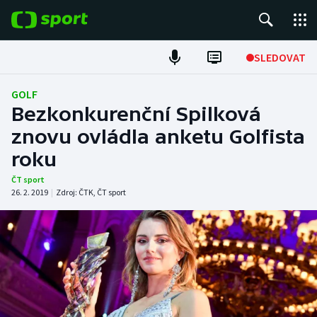
POPULÁRNÍ
SLEDOVAT
Fotbal
GOLF
Bezkonkurenční Spilková
Hokej
znovu ovládla anketu Golfista
roku
Tenis
ČT sport
Atletika
26. 2. 2019
|
Zdroj:
ČTK
,
ČT sport
Cyklistika
DALŠÍ SPORTY
Americký fotbal
NEPŘEHLÉDNĚTE