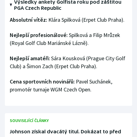
Výsledky ankety Golfista roku pod záštitou
Stolní tenis
PGA Czech Republic
Triatlon
Absolutní vítěz:
Klára Spilková (Erpet Club Praha).
Veslování
Nejlepší profesionálové:
Spilková a Filip Mrůzek
(Royal Golf Club Mariánské Lázně).
Vodní slalom
Nejlepší amatéři:
Sára Kousková (Prague City Golf
Volejbal
Club) a Šimon Zach (Erpet Club Praha).
Ostatní
Cena sportovních novinářů:
Pavel Suchánek,
promotér turnaje WGM Czech Open.
SOUVISEJÍCÍ ČLÁNKY
Johnson získal dvacátý titul. Dokázat to před