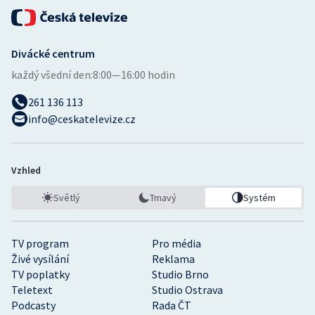
Divácké centrum
každý všední den:
8:00—16:00 hodin
261 136 113
info@ceskatelevize.cz
Vzhled
Světlý
Tmavý
Systém
TV program
Pro média
Živé vysílání
Reklama
TV poplatky
Studio Brno
Teletext
Studio Ostrava
Podcasty
Rada ČT