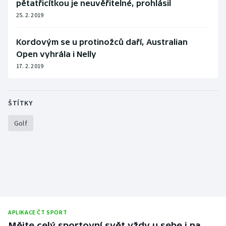
pětatřicítkou je neuvěřitelné, prohlásil
25. 2. 2019
Kordovým se u protinožců daří, Australian
Open vyhrála i Nelly
17. 2. 2019
ŠTÍTKY
Golf
APLIKACE ČT SPORT
Mějte celý sportovní svět vždy u sebe i na