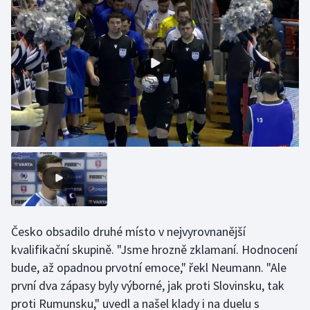
Olympijské hry
Parasport
Plavání
Plážový volejbal
Ragby
Rychlobruslení
Rychlostní kanoistika
Česko obsadilo druhé místo v nejvyrovnanější
kvalifikační skupině. "Jsme hrozně zklamaní. Hodnocení
Short track
bude, až opadnou prvotní emoce," řekl Neumann. "Ale
první dva zápasy byly výborné, jak proti Slovinsku, tak
Sportovní střelba
proti Rumunsku," uvedl a našel klady i na duelu s