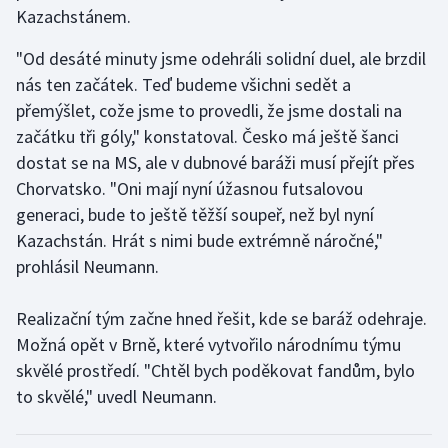
Stolní tenis
Kazachstánem.
"Od desáté minuty jsme odehráli solidní duel, ale brzdil
Triatlon
nás ten začátek. Teď budeme všichni sedět a
přemýšlet, cože jsme to provedli, že jsme dostali na
Veslování
začátku tři góly," konstatoval. Česko má ještě šanci
Vodní slalom
dostat se na MS, ale v dubnové baráži musí přejít přes
Chorvatsko. "Oni mají nyní úžasnou futsalovou
Volejbal
generaci, bude to ještě těžší soupeř, než byl nyní
Kazachstán. Hrát s nimi bude extrémně náročné,"
Ostatní
prohlásil Neumann.
Realizační tým začne hned řešit, kde se baráž odehraje.
Možná opět v Brně, které vytvořilo národnímu týmu
skvělé prostředí. "Chtěl bych poděkovat fandům, bylo
to skvělé," uvedl Neumann.