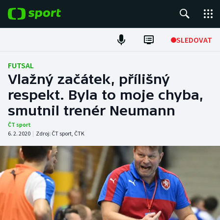
POPULÁRNÍ
SLEDOVAT
Fotbal
FUTSAL
Vlažný začátek, přílišný
Hokej
respekt. Byla to moje chyba,
smutnil trenér Neumann
Tenis
ČT sport
Atletika
6. 2. 2020
|
Zdroj:
ČT sport
,
ČTK
Cyklistika
DALŠÍ SPORTY
Americký fotbal
NEPŘEHLÉDNĚTE