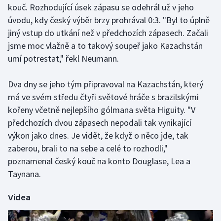
kouč. Rozhodující úsek zápasu se odehrál už v jeho
úvodu, kdy český výběr brzy prohrával 0:3. "Byl to úplně
Gymnastika
jiný vstup do utkání než v předchozích zápasech. Začali
jsme moc vlažně a to takový soupeř jako Kazachstán
Házená
umí potrestat," řekl Neumann.
Jezdectví
Dva dny se jeho tým připravoval na Kazachstán, který
Judo
má ve svém středu čtyři světové hráče s brazilskými
kořeny včetně nejlepšího gólmana světa Higuity. "V
Krasobruslení
předchozích dvou zápasech nepodali tak vynikající
výkon jako dnes. Je vidět, že když o něco jde, tak
Lezení
zaberou, brali to na sebe a celé to rozhodli,"
poznamenal český kouč na konto Douglase, Lea a
Lyže a snowboard
Taynana.
Moderní pětiboj
Videa
Motorsport