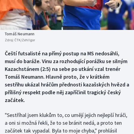
Baseball a softbal
Soutěže
Basketbal
Historické návraty
Biatlon
Aplikace ČT sport
Tomáš Neumann
Zdroj:
ČTK/Zehl Igor
Boby a skeleton
AZ kvíz
Čeští futsalisté na přímý postup na MS nedosáhli,
musí do baráže. Vinu za rozhodující porážku se silným
Box
Kazachstánem (2:5) na sebe po utkání vzal trenér
Curling
Tomáš Neumann. Hlavně proto, že v krátkém
sestřihu ukázal hráčům přednosti kazašských hvězd a
Dostihy
přílišný respekt podle něj zapříčinil tragický český
začátek.
Florbal
"Sestříhal jsem klukům to, co umějí jejich nejlepší hráči,
Futsal
a oni si možná řekli, že to se bránit nedá, a proto ten
začátek tak vypadal. Byla to moje chyba," prohlásil
Golf