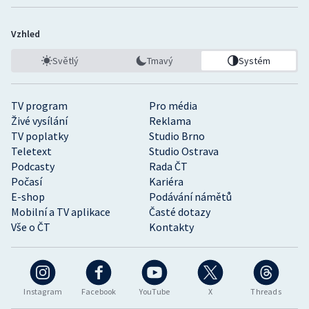
Vzhled
Světlý
Tmavý
Systém
TV program
Pro média
Živé vysílání
Reklama
TV poplatky
Studio Brno
Teletext
Studio Ostrava
Podcasty
Rada ČT
Počasí
Kariéra
E-shop
Podávání námětů
Mobilní a TV aplikace
Časté dotazy
Vše o ČT
Kontakty
Instagram
Facebook
YouTube
X
Threads