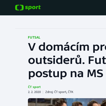
POPULÁRNÍ
DALŠÍ SPORTY
Fotbal
Americký fotbal
FUTSAL
V domácím pros
Hokej
Baseball a softbal
outsiderů. Fut
Tenis
Basketbal
Atletika
postup na MS
Biatlon
Cyklistika
Boby a skeleton
ČT sport
2. 2. 2020
|
Zdroj:
ČT sport
,
ČTK
Box