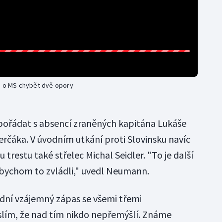
ci o MS chybět dvě opory
ořádat s absencí zraněných kapitána Lukáše
erčáka. V úvodním utkání proti Slovinsku navíc
trestu také střelec Michal Seidler. "To je další
abychom to zvládli," uvedl Neumann.
ední vzájemný zápas se všemi třemi
slím, že nad tím nikdo nepřemýšlí. Známe