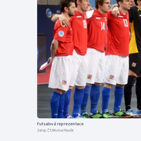
Curling
Dostihy
Florbal
Futsal
Golf
Gymnastika
Futsalová reprezentace
Zdroj:
ČT/Michal Pavlík