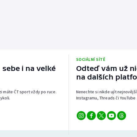
SOCIÁLNÍ SÍTĚ
 sebe i na velké
Odteď vám už nic
na dalších platf
izi máte ČT sport vždy po ruce.
Nenechte si nikde ujít nejnovější
ykoli.
Instagramu, Threads či YouTube 