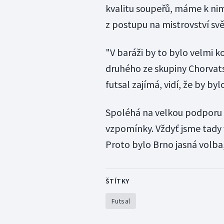
kvalitu soupeřů, máme k nim
z postupu na mistrovství svě
"V baráži by to bylo velmi k
druhého ze skupiny Chorvats
futsal zajímá, vidí, že by by
Spoléhá na velkou podporu 
vzpomínky. Vždyť jsme tady v
Proto bylo Brno jasná volba,
ŠTÍTKY
Futsal