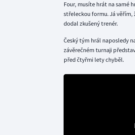
Four, musíte hrát na samé h
střeleckou formu. Já věřím,
dodal zkušený trenér.
Český tým hrál naposledy n
závěrečném turnaji představ
před čtyřmi lety chyběl.