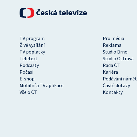
TV program
Pro média
Živé vysílání
Reklama
TV poplatky
Studio Brno
Teletext
Studio Ostrava
Podcasty
Rada ČT
Počasí
Kariéra
E-shop
Podávání námět
Mobilní a TV aplikace
Časté dotazy
Vše o ČT
Kontakty