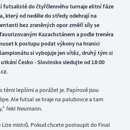
í futsalisté do čtyřčlenného turnaje elitní fáze
a, který od neděle do středy odehrají na
entanti bez zraněných opor změří síly se
favorizovaným Kazachstánem a podle trenéra
set k postupu podat výkony na hranici
ampionátu si vybojuje jen vítěz, druhý tým si
 utkání Česko - Slovinsko sledujte od 18:00
.cz.
 těmi lepšími a porážet je. Papírově jsou
lépe. Ale futsal se hraje na palubovce a tam
," řekl Neumann.
é Lize mistrů. Pokud chcete postoupit do Final