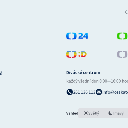
Č
Divácké centrum
ů
každý všední den:
8:00—16:00 ho
261 136 113
info@ceskate
Vzhled
Světlý
Tmavý