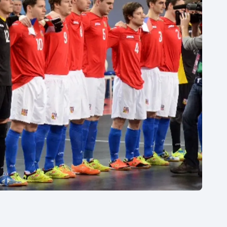
Moderní pětiboj
Triatlon
Motorsport
Veslování
Olympijské hry
Vodní slalom
Parasport
Volejbal
Plavání
Ostatní
Plážový volejbal