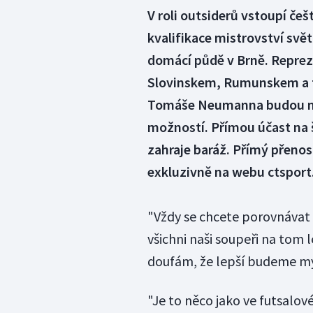
V roli outsiderů vstoupí češt
kvalifikace mistrovství svět
domácí půdě v Brně. Reprez
Slovinskem, Rumunskem a 
Tomáše Neumanna budou mu
možností. Přímou účast na š
zahraje baráž. Přímý přenos
exkluzivně na webu ctsport
"Vždy se chcete porovnávat s
všichni naši soupeři na tom 
doufám, že lepší budeme my
"Je to něco jako ve futsalov