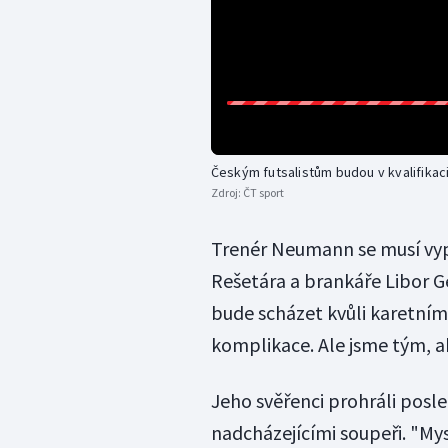
Českým futsalistům budou v kvalifika
Zdroj:
ČT sport
Trenér Neumann se musí vyp
Rešetára a brankáře Libor G
bude scházet kvůli karetnímu 
komplikace. Ale jsme tým, 
Jeho svěřenci prohráli posl
nadcházejícími soupeři. "My