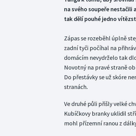
na svého soupeře nestačili a
tak dělí pouhé jedno vítězs
Zápas se rozeběhl úplně stej
zadní tyči počíhal na přihrá
domácím nevydrželo tak dlou
Novotný na pravé straně obr
Do přestávky se už skóre nem
stranách.
Ve druhé půli přišly velké c
Kubíčkovy branky uklidil stř
mohl přízemní ranou z dálky 