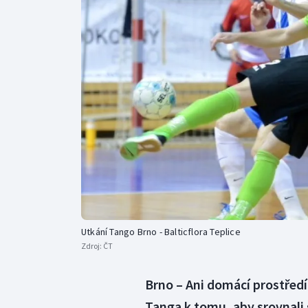
Curling
Dostihy
Florbal
Futsal
Golf
Gymnastika
Utkání Tango Brno - Balticflora Teplice
Zdroj:
ČT
Brno – Ani domácí prostřed
Tanga k tomu, aby srovnali 