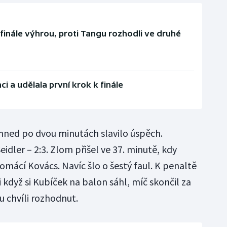
mifinále výhrou, proti Tangu rozhodli ve druhé
 a udělala první krok k finále
hned po dvou minutách slavilo úspěch.
eidler – 2:3. Zlom přišel ve 37. minutě, kdy
omácí Kovács. Navíc šlo o šestý faul. K penaltě
 i když si Kubíček na balon sáhl, míč skončil za
tu chvíli rozhodnut.