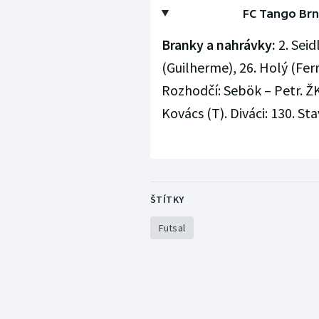
FC Tango Brno
Branky a nahrávky:
2. Seid
(Guilherme), 26. Holý (Ferre
Rozhodčí: Sebök – Petr. ŽK:
Kovács (T). Diváci: 130. Stav
ŠTÍTKY
Futsal