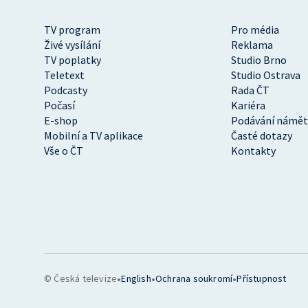
TV program
Pro média
Živé vysílání
Reklama
TV poplatky
Studio Brno
Teletext
Studio Ostrava
Podcasty
Rada ČT
Počasí
Kariéra
E-shop
Podávání námět
Mobilní a TV aplikace
Časté dotazy
Vše o ČT
Kontakty
•
•
•
© Česká televize
English
Ochrana soukromí
Přístupnost