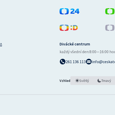
Divácké centrum
ů
každý všední den:
8:00—16:00 ho
261 136 113
info@ceskate
Vzhled
Světlý
Tmavý