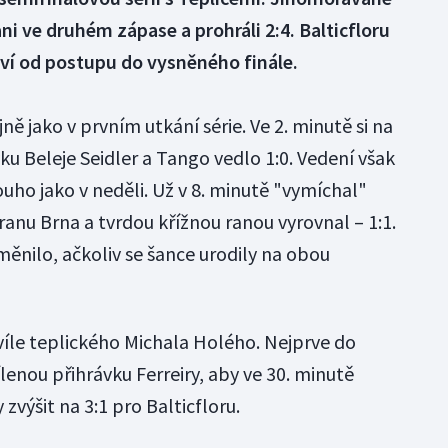
ni ve druhém zápase a prohráli 2:4. Balticfloru
tví od postupu do vysněného finále.
ně jako v prvním utkání série. Ve 2. minutě si na
vku Beleje Seidler a Tango vedlo 1:0. Vedení však
ho jako v neděli. Už v 8. minutě "vymíchal"
anu Brna a tvrdou křížnou ranou vyrovnal – 1:1.
ěnilo, ačkoliv se šance urodily na obou
hvíle teplického Michala Holého. Nejprve do
ílenou přihrávku Ferreiry, aby ve 30. minutě
zvýšit na 3:1 pro Balticfloru.