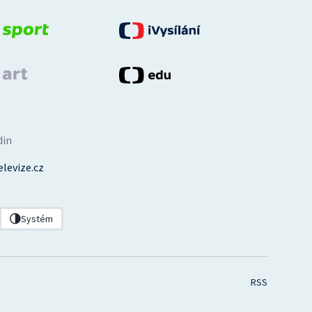
din
levize.cz
Systém
RSS