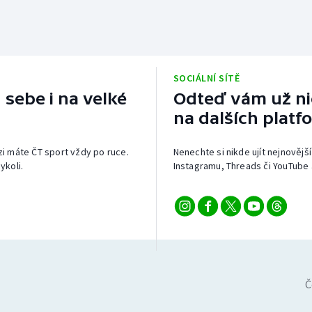
SOCIÁLNÍ SÍTĚ
 sebe i na velké
Odteď vám už nic
na dalších platf
izi máte ČT sport vždy po ruce.
Nenechte si nikde ujít nejnovější
ykoli.
Instagramu, Threads či YouTube 
Č