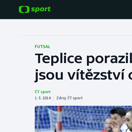
POPULÁRNÍ
DALŠÍ SPORTY
Fotbal
Americký fotbal
FUTSAL
Teplice porazil
Hokej
Baseball a softbal
jsou vítězství 
Tenis
Basketbal
Atletika
Biatlon
ČT sport
1. 5. 2014
|
Zdroj:
ČT sport
Cyklistika
Boby a skeleton
Box