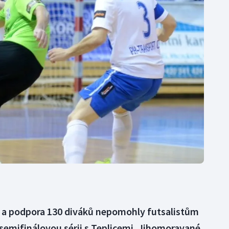
Moderní pětiboj
Triatlon
Motorsport
Veslování
Olympijské hry
Vodní slalom
Parasport
Volejbal
Plavání
Ostatní
Plážový volejbal
í a podpora 130 diváků nepomohly futsalistům
semifinálovou sérii s Teplicemi. Jihomoravané