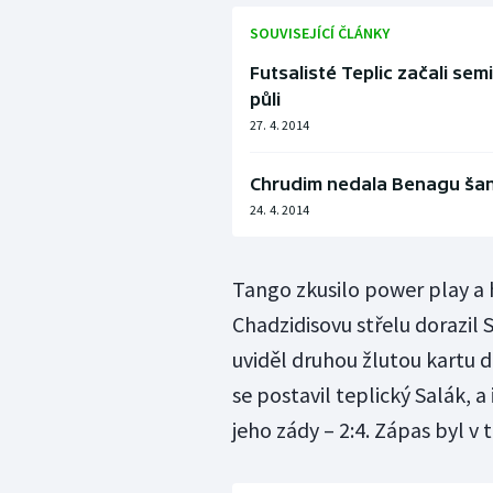
SOUVISEJÍCÍ ČLÁNKY
Futsalisté Teplic začali se
půli
27. 4. 2014
Chrudim nedala Benagu šanci
24. 4. 2014
Tango zkusilo power play a 
Chadzidisovu střelu dorazil S
uviděl druhou žlutou kartu d
se postavil teplický Salák, a
jeho zády – 2:4. Zápas byl v 