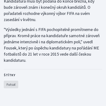
Kandidatura musí být podána do konce března, kdy
bude zároveň znám i konečný okruh kandidátů. O
Olympijské hry
pořadateli rozhodne výkonný výbor FIFA na svém
Parasport
zasedání v květnu.
"Výsledky jednání s FIFA pochopitelně promítneme do
Plavání
příprav. Kromě práce na kandidatuře samotné zároveň
Plážový volejbal
jednáme intenzivně i na diplomatickém poli," uvedl
Fousek, který po úspěchu kandidatury na pořádání ME
Ragby
fotbalistů do 21 let v roce 2015 vede další českou
kandidaturu.
Rychlobruslení
Rychlostní kanoistika
ŠTÍTKY
Futsal
Short track
Sportovní střelba