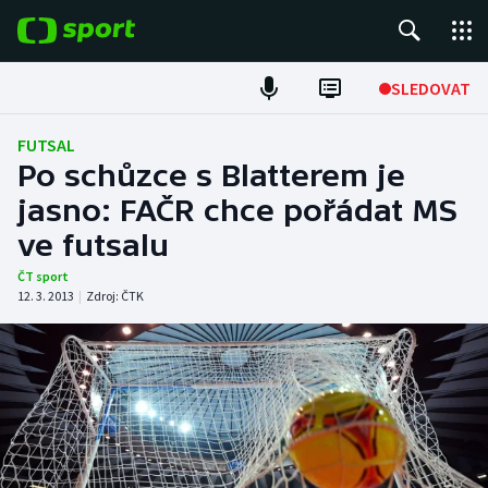
POPULÁRNÍ
SLEDOVAT
Fotbal
FUTSAL
Po schůzce s Blatterem je
Hokej
jasno: FAČR chce pořádat MS
ve futsalu
Tenis
ČT sport
Atletika
12. 3. 2013
|
Zdroj:
ČTK
Cyklistika
DALŠÍ SPORTY
Americký fotbal
NEPŘEHLÉDNĚTE