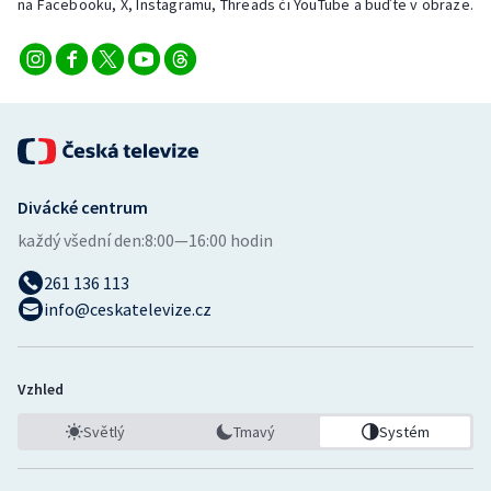
na Facebooku, X, Instagramu, Threads či YouTube a buďte v obraze.
Divácké centrum
každý všední den:
8:00—16:00 hodin
261 136 113
info@ceskatelevize.cz
Vzhled
Světlý
Tmavý
Systém