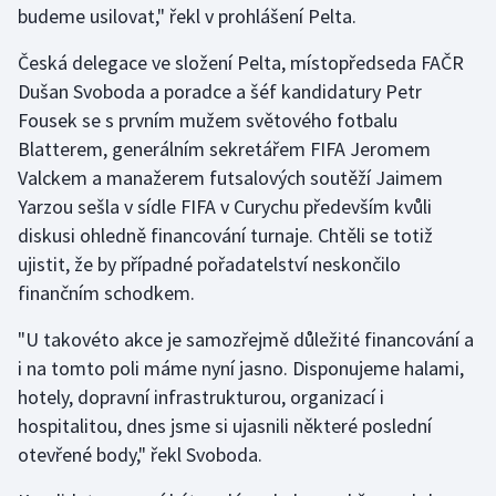
budeme usilovat," řekl v prohlášení Pelta.
Gymnastika
Česká delegace ve složení Pelta, místopředseda FAČR
Dušan Svoboda a poradce a šéf kandidatury Petr
Házená
Fousek se s prvním mužem světového fotbalu
Blatterem, generálním sekretářem FIFA Jeromem
Jezdectví
Valckem a manažerem futsalových soutěží Jaimem
Yarzou sešla v sídle FIFA v Curychu především kvůli
Judo
diskusi ohledně financování turnaje. Chtěli se totiž
ujistit, že by případné pořadatelství neskončilo
Krasobruslení
finančním schodkem.
Lezení
"U takovéto akce je samozřejmě důležité financování a
i na tomto poli máme nyní jasno. Disponujeme halami,
Lyže a snowboard
hotely, dopravní infrastrukturou, organizací i
Moderní pětiboj
hospitalitou, dnes jsme si ujasnili některé poslední
otevřené body," řekl Svoboda.
Motorsport