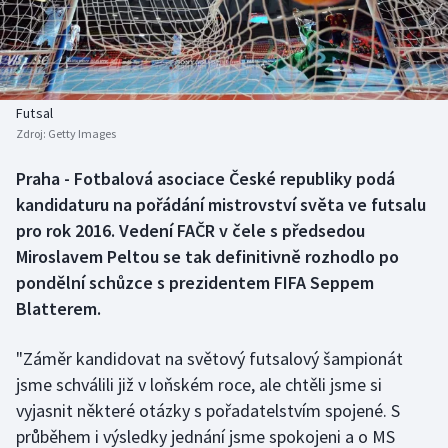
Baseball a softbal
Soutěže
Basketbal
Historické návraty
Biatlon
Aplikace ČT sport
Futsal
Zdroj:
Getty Images
Boby a skeleton
AZ kvíz
Praha - Fotbalová asociace České republiky podá
kandidaturu na pořádání mistrovství světa ve futsalu
Box
pro rok 2016. Vedení FAČR v čele s předsedou
Curling
Miroslavem Peltou se tak definitivně rozhodlo po
pondělní schůzce s prezidentem FIFA Seppem
Dostihy
Blatterem.
Florbal
"Záměr kandidovat na světový futsalový šampionát
jsme schválili již v loňském roce, ale chtěli jsme si
Futsal
vyjasnit některé otázky s pořadatelstvím spojené. S
průběhem i výsledky jednání jsme spokojeni a o MS
Golf