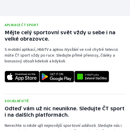
Stolní tenis
Triatlon
APLIKACE ČT SPORT
Veslování
Mějte celý sportovní svět vždy u sebe i na
velké obrazovce.
Vodní slalom
S mobilní aplikací, HbbTV a apkou iVysílání ve své chytré televizi
máte ČT sport vždy po ruce. Sledujte přímé přenosy, články a
Volejbal
bonusový obsah kdekoli a kdykoli.
Ostatní
SOCIÁLNÍ SÍTĚ
Odteď vám už nic neunikne. Sledujte ČT sport
i na dalších platformách.
Nenechte si nikde ujít nejnovější sportovní události. Sledujte nás i