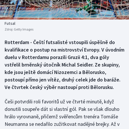
Baseball a softbal
Soutěže
Basketbal
Historické návraty
Futsal
Zdroj:
Getty Images
Biatlon
Aplikace ČT sport
Rotterdam - Čeští futsalisté vstoupili úspěšně do
Boby a skeleton
AZ kvíz
kvalifikace o postup na mistrovství Evropy. V úvodním
duelu v Rotterdamu porazili Gruzii 4:1, dva góly
Box
vstřelil brněnský útočník Michal Seidler. Ze skupiny,
kde jsou ještě domácí Nizozemci a Bělorusko,
Curling
postoupí přímo jen vítěz, druhý celek jde do baráže.
Ve čtvrtek český výběr nastoupí proti Bělorusku.
Dostihy
Florbal
Češi potvrdili roli favoritů už ve čtvrté minutě, když
donutili soupeře dát si vlastní gól. Pak se však dlouho
Futsal
hrálo vyrovnaně, přičemž svěřencům trenéra Tomáše
Neumanna se nedařilo zužitkovat nadějné brejky. Až v
Golf