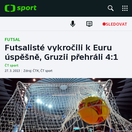
POPULÁRNÍ
SLEDOVAT
Fotbal
FUTSAL
Futsalisté vykročili k Euru
Hokej
úspěšně, Gruzii přehráli 4:1
Tenis
ČT sport
27. 3. 2013
|
Zdroj:
ČTK
,
ČT sport
Atletika
Cyklistika
DALŠÍ SPORTY
Americký fotbal
NEPŘEHLÉDNĚTE