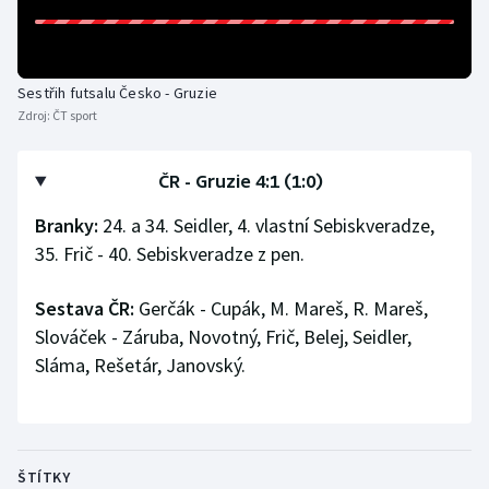
Olympijské hry
Parasport
Sestřih futsalu Česko - Gruzie
Zdroj:
ČT sport
Plavání
ČR - Gruzie 4:1 (1:0)
Plážový volejbal
Branky:
24. a 34. Seidler, 4. vlastní Sebiskveradze,
Ragby
35. Frič - 40. Sebiskveradze z pen.
Rychlobruslení
Sestava ČR:
Gerčák - Cupák, M. Mareš, R. Mareš,
Slováček - Záruba, Novotný, Frič, Belej, Seidler,
Rychlostní kanoistika
Sláma, Rešetár, Janovský.
Short track
Sportovní střelba
ŠTÍTKY