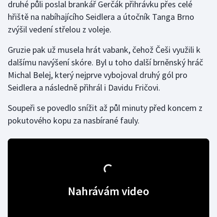
druhé půli poslal brankář Gerčák přihrávku přes celé
hřiště na nabíhajícího Seidlera a útočník Tanga Brno
Gymnastika
zvýšil vedení střelou z voleje.
Házená
Gruzie pak už musela hrát vabank, čehož Češi využili k
dalšímu navýšení skóre. Byl u toho další brněnský hráč
Jezdectví
Michal Belej, který nejprve vybojoval druhý gól pro
Seidlera a následně přihrál i Davidu Fričovi.
Judo
Soupeři se povedlo snížit až půl minuty před koncem z
Krasobruslení
pokutového kopu za nasbírané fauly.
Lezení
Lyže a snowboard
Moderní pětiboj
Nahrávám video
Motorsport