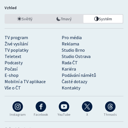
Vzhled
Světlý
Tmavý
Systém
TV program
Pro média
Živé vysílání
Reklama
TV poplatky
Studio Brno
Teletext
Studio Ostrava
Podcasty
Rada ČT
Počasí
Kariéra
E-shop
Podávání námětů
Mobilní a TV aplikace
Časté dotazy
Vše o ČT
Kontakty
Instagram
Facebook
YouTube
X
Threads