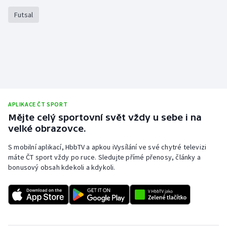
Stolní tenis
Futsal
Triatlon
Veslování
Vodní slalom
Volejbal
APLIKACE ČT SPORT
Mějte celý sportovní svět vždy u sebe i na
velké obrazovce.
Ostatní
S mobilní aplikací, HbbTV a apkou iVysílání ve své chytré televizi
máte ČT sport vždy po ruce. Sledujte přímé přenosy, články a
bonusový obsah kdekoli a kdykoli.