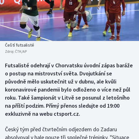
Baseball a softbal
Soutěže
Basketbal
Historické návraty
Biatlon
Aplikace ČT sport
Čeští futsalisté
Boby a skeleton
AZ kvíz
Zdroj:
ČTK/AP
Box
Futsalisté odehrají v Chorvatsku úvodní zápas baráže
o postup na mistrovství světa. Dvojutkání se
Curling
původně mělo uskutečnit už v dubnu, ale kvůli
koronavirové pandemii bylo odloženo o více než půl
Dostihy
roku. Také šampionát v Litvě se posunul z letošního
na příští podzim. Přímý přenos sledujte od 19:00
Florbal
exkluzivně na webu ctsport.cz.
Futsal
Český tým před čtvrtečním odjezdem do Zadaru
absolvoval v hale pouze tři společné tréninky. "Situace
Golf