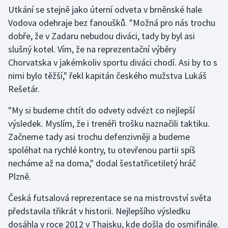
Stolní tenis
Utkání se stejně jako úterní odveta v brněnské hale
Vodova odehraje bez fanoušků. "Možná pro nás trochu
Triatlon
dobře, že v Zadaru nebudou diváci, tady by byl asi
slušný kotel. Vím, že na reprezentační výběry
Veslování
Chorvatska v jakémkoliv sportu diváci chodí. Asi by to s
nimi bylo těžší," řekl kapitán českého mužstva Lukáš
Vodní slalom
Rešetár.
Volejbal
"My si budeme chtít do odvety odvézt co nejlepší
výsledek. Myslím, že i trenéři trošku naznačili taktiku.
Ostatní
Začneme tady asi trochu defenzivněji a budeme
spoléhat na rychlé kontry, tu otevřenou partii spíš
necháme až na doma," dodal šestatřicetiletý hráč
Plzně.
Česká futsalová reprezentace se na mistrovství světa
představila třikrát v historii. Nejlepšího výsledku
dosáhla v roce 2012 v Thajsku, kde došla do osmifinále.