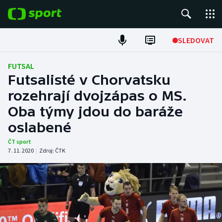
POPULÁRNÍ
SLEDOVAT
Fotbal
FUTSAL
Futsalisté v Chorvatsku
Hokej
rozehrají dvojzápas o MS.
Oba týmy jdou do baráže
Tenis
oslabené
Atletika
ČT sport
7. 11. 2020
|
Zdroj:
ČTK
Cyklistika
DALŠÍ SPORTY
Americký fotbal
NEPŘEHLÉDNĚTE