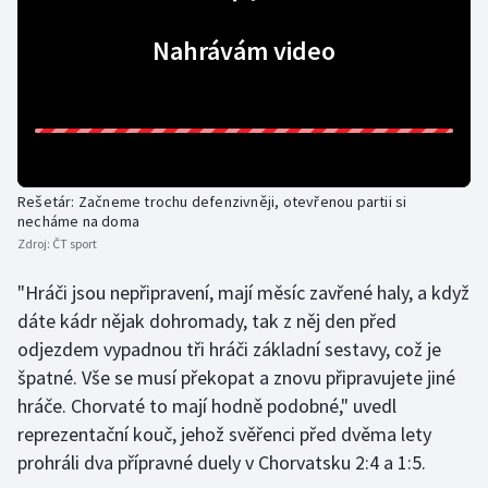
Olympijské hry
Nahrávám video
Parasport
Plavání
Plážový volejbal
Rešetár: Začneme trochu defenzivněji, otevřenou partii si
necháme na doma
Ragby
Zdroj:
ČT sport
"Hráči jsou nepřipravení, mají měsíc zavřené haly, a když
Rychlobruslení
dáte kádr nějak dohromady, tak z něj den před
Rychlostní kanoistika
odjezdem vypadnou tři hráči základní sestavy, což je
špatné. Vše se musí překopat a znovu připravujete jiné
Short track
hráče. Chorvaté to mají hodně podobné," uvedl
reprezentační kouč, jehož svěřenci před dvěma lety
Sportovní střelba
prohráli dva přípravné duely v Chorvatsku 2:4 a 1:5.