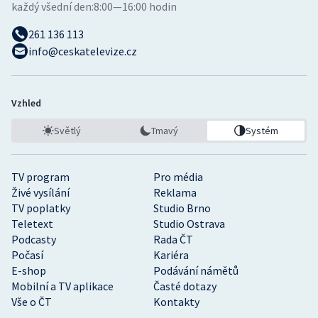
každý všední den:
8:00—16:00 hodin
261 136 113
info@ceskatelevize.cz
Vzhled
Světlý
Tmavý
Systém
TV program
Pro média
Živé vysílání
Reklama
TV poplatky
Studio Brno
Teletext
Studio Ostrava
Podcasty
Rada ČT
Počasí
Kariéra
E-shop
Podávání námětů
Mobilní a TV aplikace
Časté dotazy
Vše o ČT
Kontakty