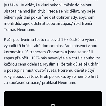
je těžká. Je vidět, že kluci nekopli měsíc do balonu.
Jistota na míči jim chybí. Nedá se nic dělat, my se je
Gymnastika
během pár dnů pokusíme dát dohromady, abychom
Házená
mohli důstojně odehrát sobotní zápas," řekl trenér
Tomáš Neumann.
Jezdectví
Kvůli pozitivnímu testu na covid-19 z českého výběru
Judo
vypadli tři hráči, také domácí hlásí řadu absencí vinou
koronaviru. "S trenérem Chorvatska jsme se snažili
Krasobruslení
zápas přeložit. UEFA nás nevyslyšela a chtěla souboj za
každou cenu odehrát. Myslím si, že tak důležité utkání
Lezení
o postup na mistrovství světa, kterému dáváte čtyři
roky a posouváte se krok po kroku, by se nemělo hrát
Lyže a snowboard
za současné situace," prohlásil Neumann.
Moderní pětiboj
Motorsport