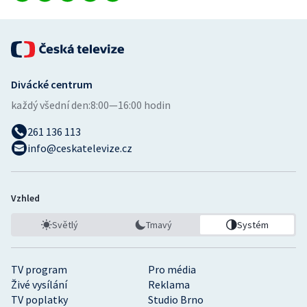
Stolní tenis
Triatlon
Veslování
Divácké centrum
každý všední den:
8:00—16:00 hodin
Vodní slalom
261 136 113
Volejbal
info@ceskatelevize.cz
Ostatní
Vzhled
Světlý
Tmavý
Systém
TV program
Pro média
Živé vysílání
Reklama
TV poplatky
Studio Brno