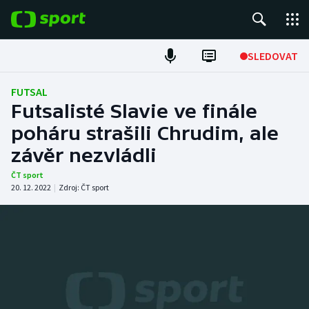
POPULÁRNÍ
SLEDOVAT
Fotbal
FUTSAL
Futsalisté Slavie ve finále
Hokej
poháru strašili Chrudim, ale
závěr nezvládli
Tenis
ČT sport
Atletika
20. 12. 2022
|
Zdroj:
ČT sport
Cyklistika
DALŠÍ SPORTY
Americký fotbal
NEPŘEHLÉDNĚTE