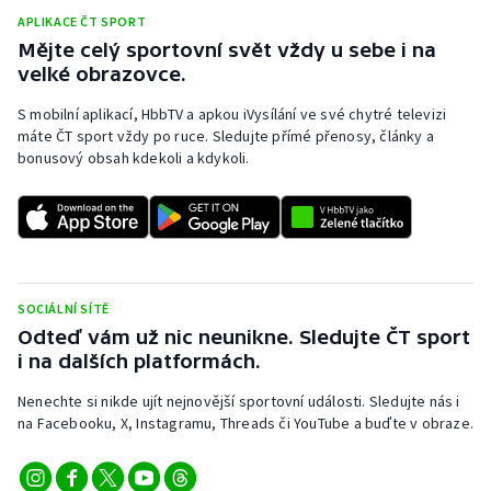
APLIKACE ČT SPORT
Olympijské hry
Mějte celý sportovní svět vždy u sebe i na
velké obrazovce.
Parasport
S mobilní aplikací, HbbTV a apkou iVysílání ve své chytré televizi
máte ČT sport vždy po ruce. Sledujte přímé přenosy, články a
Plavání
bonusový obsah kdekoli a kdykoli.
Plážový volejbal
Ragby
Rychlobruslení
SOCIÁLNÍ SÍTĚ
Odteď vám už nic neunikne. Sledujte ČT sport
Rychlostní kanoistika
i na dalších platformách.
Short track
Nenechte si nikde ujít nejnovější sportovní události. Sledujte nás i
na Facebooku, X, Instagramu, Threads či YouTube a buďte v obraze.
Sportovní střelba