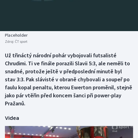
Baseball a softbal
Soutěže
Basketbal
Historické návraty
Biatlon
Aplikace ČT sport
Placeholder
Zdroj:
ČT sport
Boby a skeleton
AZ kvíz
Už třináctý národní pohár vybojovali futsalisté
Chrudimi. Ti ve finále porazili Slavii 5:3, ale neměli to
Box
snadné, protože ještě v předposlední minutě byl
Curling
stav 3:3. Pak slávisté v obraně chybovali a soupeř po
faulu kopal penaltu, kterou Ewerton proměnil, stejně
Dostihy
jako pár vtěřin před koncem šanci při power-play
Pražanů.
Florbal
Videa
Futsal
Golf