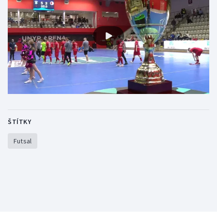
Gymnastika
Házená
Jezdectví
Judo
Krasobruslení
ŠTÍTKY
Lezení
Futsal
Lyže a snowboard
Moderní pětiboj
Motorsport