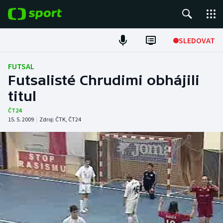
POPULÁRNÍ
SLEDOVAT
Fotbal
FUTSAL
Futsalisté Chrudimi obhájili
Hokej
titul
Tenis
ČT24
15. 5. 2009
|
Zdroj:
ČTK
,
ČT24
Atletika
Cyklistika
DALŠÍ SPORTY
Americký fotbal
NEPŘEHLÉDNĚTE