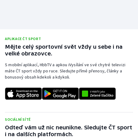
Olympijské hry
Parasport
Plavání
APLIKACE ČT SPORT
Mějte celý sportovní svět vždy u sebe i na
velké obrazovce.
Plážový volejbal
S mobilní aplikací, HbbTV a apkou iVysílání ve své chytré televizi
Ragby
máte ČT sport vždy po ruce. Sledujte přímé přenosy, články a
bonusový obsah kdekoli a kdykoli.
Rychlobruslení
Rychlostní kanoistika
Short track
SOCIÁLNÍ SÍTĚ
Odteď vám už nic neunikne. Sledujte ČT sport
Sportovní střelba
i na dalších platformách.