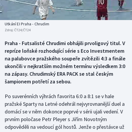
Baseball a softbal
Soutěže
Basketbal
Historické návraty
Utkání EI Praha - Chrudim
Zdroj:
ČT24/ČT24
Biatlon
Aplikace ČT sport
Praha - Futsalisté Chrudimi obhájili prvoligový titul. V
Boby a skeleton
AZ kvíz
repríze loňské rozhodující série s Eco Investmentem
na palubovce pražského soupeře zvítězili 4:3 a finále
Box
ukončili v nejkratším možném termínu výsledkem 3:0
na zápasy. Chrudimský ERA PACK se stal českým
Curling
šampionem potřetí za sebou.
Dostihy
Po suverénních výhrách favorita 6:0 a 8:1 se v hale
Florbal
pražské Sparty na Letné odehrál nejvyrovnanější duel a
domácí se v něm dokonce poprvé v sérii ujali vedení. V
Futsal
prvním poločase Petr Pleyer s Jiřím Novotným
odpověděli na vedoucí gól hostů. Jenže o přestávce už
Golf