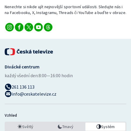
Stolní tenis
Nenechte si nikde ujít nejnovější sportovní události. Sledujte nás i
na Facebooku, X, Instagramu, Threads či YouTube a buďte v obraze.
Triatlon
Veslování
Vodní slalom
Volejbal
Divácké centrum
Ostatní
každý všední den:
8:00—16:00 hodin
261 136 113
info@ceskatelevize.cz
Vzhled
Světlý
Tmavý
Systém