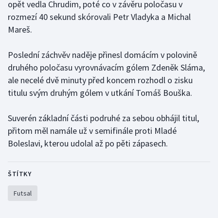
opět vedla Chrudim, poté co v závěru poločasu v
rozmezí 40 sekund skórovali Petr Vladyka a Michal
Gymnastika
Mareš.
Házená
Poslední záchvěv naděje přinesl domácím v polovině
druhého poločasu vyrovnávacím gólem Zdeněk Sláma,
Jezdectví
ale necelé dvě minuty před koncem rozhodl o zisku
titulu svým druhým gólem v utkání Tomáš Bouška.
Judo
Krasobruslení
Suverén základní části podruhé za sebou obhájil titul,
přitom měl namále už v semifinále proti Mladé
Lezení
Boleslavi, kterou udolal až po pěti zápasech.
Lyže a snowboard
ŠTÍTKY
Moderní pětiboj
Futsal
Motorsport