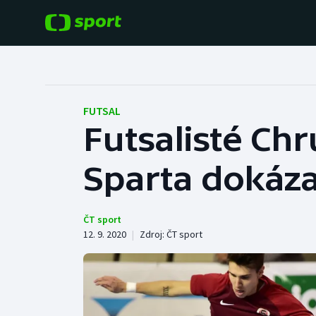
POPULÁRNÍ
DALŠÍ SPORTY
Fotbal
Americký fotbal
FUTSAL
Futsalisté Chr
Hokej
Baseball a softbal
Sparta dokáza
Tenis
Basketbal
Atletika
Biatlon
ČT sport
12. 9. 2020
|
Zdroj:
ČT sport
Cyklistika
Boby a skeleton
Box