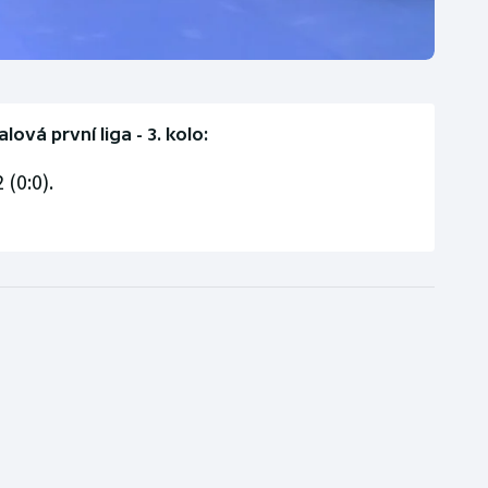
alová první liga - 3. kolo:
(0:0).