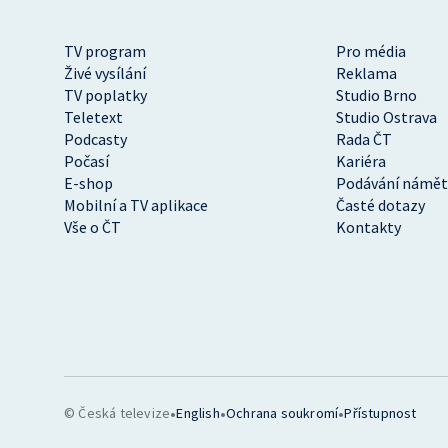
TV program
Pro média
Živé vysílání
Reklama
TV poplatky
Studio Brno
Teletext
Studio Ostrava
Podcasty
Rada ČT
Počasí
Kariéra
E-shop
Podávání námět
Mobilní a TV aplikace
Časté dotazy
Vše o ČT
Kontakty
•
•
•
© Česká televize
English
Ochrana soukromí
Přístupnost