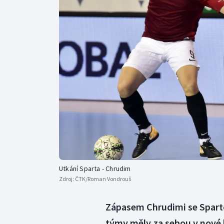
Curling
Dostihy
Florbal
Futsal
Golf
Gymnastika
Utkání Sparta - Chrudim
Zdroj:
ČTK/Roman Vondrouš
Zápasem Chrudimi se Spartou
týmy měly za sebou v nové l