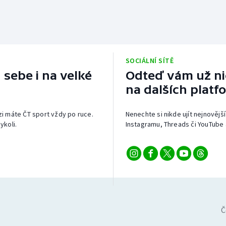
SOCIÁLNÍ SÍTĚ
 sebe i na velké
Odteď vám už nic
na dalších platf
izi máte ČT sport vždy po ruce.
Nenechte si nikde ujít nejnovější
ykoli.
Instagramu, Threads či YouTube 
Č