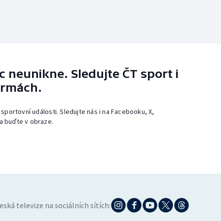
 neunikne. Sledujte ČT sport i
ormách.
 sportovní události. Sledujte nás i na Facebooku, X,
a buďte v obraze.
eská televize na sociálních sítích: