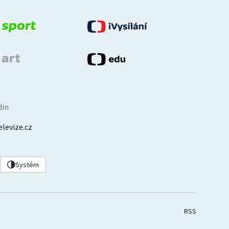
din
levize.cz
Systém
RSS