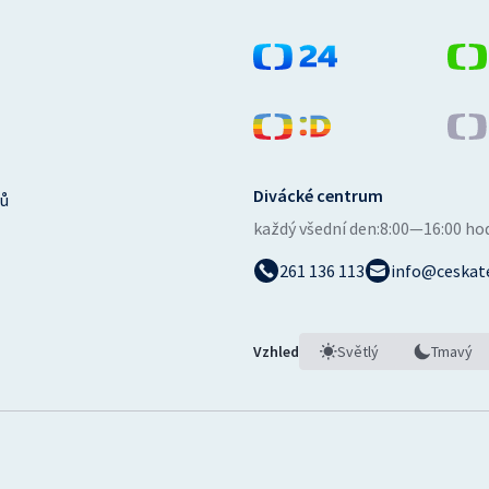
Divácké centrum
ů
každý všední den:
8:00—16:00 ho
261 136 113
info@ceskate
Vzhled
Světlý
Tmavý