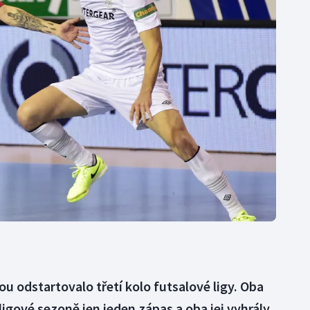
Moderní pětiboj
Triatlon
Motorsport
Veslování
Olympijské hry
Vodní slalom
Parasport
Volejbal
Plavání
Ostatní
Plážový volejbal
 odstartovalo třetí kolo futsalové ligy. Oba
igové sezoně jen jeden zápas a oba jej vyhrály