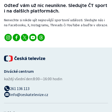
Stolní tenis
Odteď vám už nic neunikne. Sledujte ČT sport
i na dalších platformách.
Triatlon
Nenechte si nikde ujít nejnovější sportovní události. Sledujte nás i
na Facebooku, X, Instagramu, Threads či YouTube a buďte v obraze.
Veslování
Vodní slalom
Volejbal
Ostatní
Divácké centrum
každý všední den:
8:00—16:00 hodin
261 136 113
info@ceskatelevize.cz