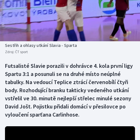
Baseball a softbal
Soutěže
Basketbal
Historické návraty
Biatlon
Aplikace ČT sport
Sestřih a ohlasy utkání Slavia - Sparta
Boby a skeleton
AZ kvíz
Zdroj:
ČT sport
Box
Futsalisté Slavie porazili v dohrávce 4. kola první ligy
Spartu 3:1 a posunuli se na druhé místo neúplné
Curling
tabulky. Na vedoucí Teplice ztrácí červenobílí čtyři
body. Rozhodující branku takticky vedeného utkání
Dostihy
vstřelil ve 30. minutě nejlepší střelec minulé sezony
David Jošt. Pojistku přidali domácí v přesilovce po
Florbal
vyloučení sparťana Carlinhose.
Futsal
Golf