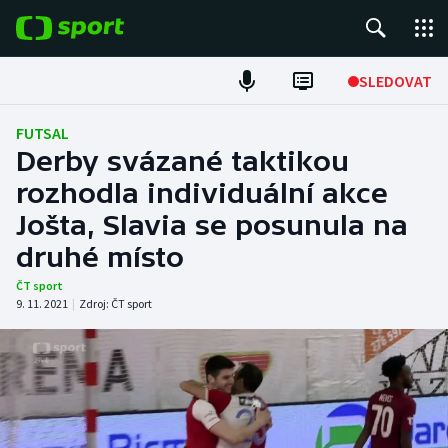
POPULÁRNÍ
SLEDOVAT
Fotbal
FUTSAL
Derby svázané taktikou
Hokej
rozhodla individuální akce
Jošta, Slavia se posunula na
Tenis
druhé místo
Atletika
ČT sport
9. 11. 2021
|
Zdroj:
ČT sport
Cyklistika
DALŠÍ SPORTY
Americký fotbal
NEPŘEHLÉDNĚTE