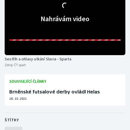
Gymnastika
Nahrávám video
Házená
Jezdectví
Judo
Sestřih a ohlasy utkání Slavia - Sparta
Zdroj:
ČT sport
Krasobruslení
SOUVISEJÍCÍ ČLÁNKY
Lezení
Brněnské futsalové derby ovládl Helas
Lyže a snowboard
28. 10. 2021
Moderní pětiboj
ŠTÍTKY
Motorsport