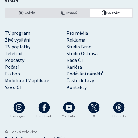
Vzhled
Světlý
Tmavý
Systém
TV program
Pro média
Živé vysílání
Reklama
TV poplatky
Studio Brno
Teletext
Studio Ostrava
Podcasty
Rada ČT
Počasí
Kariéra
E-shop
Podávání námětů
Mobilní a TV aplikace
Časté dotazy
Vše o ČT
Kontakty
Instagram
Facebook
YouTube
X
Threads
© Česká televize