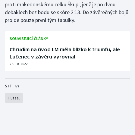
proti makedonskému celku Škupi, jenž je po dvou
debaklech bez bodu se skóre 2:13. Do závěrečných bojů
Gymnastika
projde pouze první tým tabulky.
Házená
SOUVISEJÍCÍ ČLÁNKY
Jezdectví
Chrudim na úvod LM měla blízko k triumfu, ale
Lučenec v závěru vyrovnal
Judo
26. 10. 2022
Krasobruslení
Lezení
ŠTÍTKY
Futsal
Lyže a snowboard
Moderní pětiboj
Motorsport