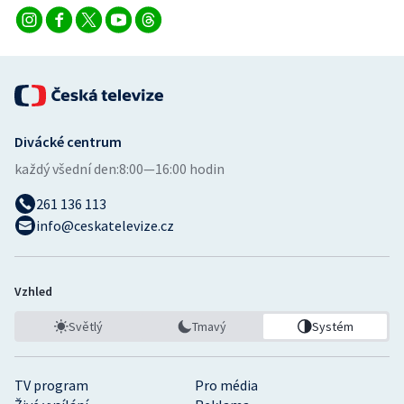
Stolní tenis
Triatlon
Veslování
Divácké centrum
Vodní slalom
každý všední den:
8:00—16:00 hodin
Volejbal
261 136 113
info@ceskatelevize.cz
Ostatní
Vzhled
Světlý
Tmavý
Systém
TV program
Pro média