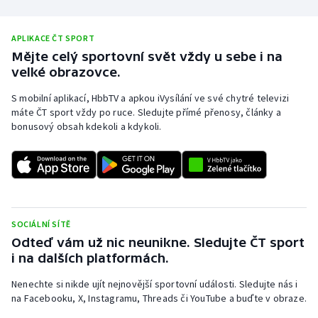
Olympijské hry
APLIKACE ČT SPORT
Parasport
Mějte celý sportovní svět vždy u sebe i na
velké obrazovce.
Plavání
S mobilní aplikací, HbbTV a apkou iVysílání ve své chytré televizi
máte ČT sport vždy po ruce. Sledujte přímé přenosy, články a
Plážový volejbal
bonusový obsah kdekoli a kdykoli.
Ragby
Rychlobruslení
Rychlostní kanoistika
SOCIÁLNÍ SÍTĚ
Odteď vám už nic neunikne. Sledujte ČT sport
i na dalších platformách.
Short track
Nenechte si nikde ujít nejnovější sportovní události. Sledujte nás i
Sportovní střelba
na Facebooku, X, Instagramu, Threads či YouTube a buďte v obraze.