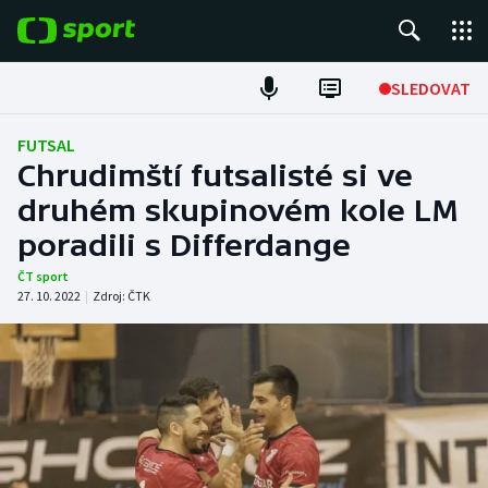
POPULÁRNÍ
SLEDOVAT
Fotbal
FUTSAL
Chrudimští futsalisté si ve
Hokej
druhém skupinovém kole LM
poradili s Differdange
Tenis
ČT sport
Atletika
27. 10. 2022
|
Zdroj:
ČTK
Cyklistika
DALŠÍ SPORTY
Americký fotbal
NEPŘEHLÉDNĚTE