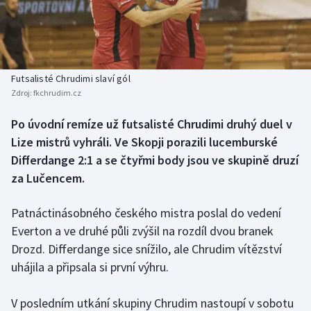
Baseball a softbal
Soutěže
Basketbal
Historické návraty
Biatlon
Aplikace ČT sport
Futsalisté Chrudimi slaví gól
Zdroj:
fkchrudim.cz
Boby a skeleton
AZ kvíz
Po úvodní remíze už futsalisté Chrudimi druhý duel v
Lize mistrů vyhráli. Ve Skopji porazili lucemburské
Box
Differdange 2:1 a se čtyřmi body jsou ve skupině druzí
Curling
za Lučencem.
Dostihy
Patnáctinásobného českého mistra poslal do vedení
Everton a ve druhé půli zvýšil na rozdíl dvou branek
Florbal
Drozd. Differdange sice snížilo, ale Chrudim vítězství
uhájila a připsala si první výhru.
Futsal
V posledním utkání skupiny Chrudim nastoupí v sobotu
Golf