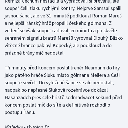
Remíza Čechům nestačila a vypracovali si převahu, ale
Stolní tenis
soupeř čelil tlaku rychlými kontry. Nejprve Šamsaí spálil
jasnou šanci, ale ve 31. minutě podklouzl Roman Mareš
Triatlon
a nejlepší íránský hráč propálil českého gólmana. Z
vedení se však soupeř radoval jen minutu a po skvěle
Veslování
sehraném signálu bratrů Marešů vyrovnal Dlouhý. Blízko
vítězné brance pak byl Kopecký, ale podklouzl a do
Vodní slalom
prázdné brány míč nedostal.
Volejbal
Tři minuty před koncem poslal trenér Neumann do hry
Ostatní
jako pátého hráče Sluku místo gólmana Mellera a Češi
soupeře sevřeli. Do vyložené šance se ale nedostali,
naopak po nepřesné Slukově rozehrávce dokázal
Hasanzadeh přes celé hřiště sedmadvacet sekund před
koncem poslat míč do sítě a definitivně rozhodl o
postupu Íránu.
Výsledky - skupina D: