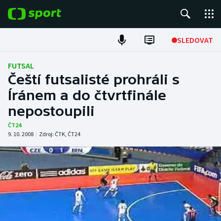
POPULÁRNÍ
SLEDOVAT
Fotbal
FUTSAL
Čeští futsalisté prohráli s
Hokej
Íránem a do čtvrtfinále
nepostoupili
Tenis
ČT24
Atletika
9. 10. 2008
|
Zdroj:
ČTK
,
ČT24
Cyklistika
DALŠÍ SPORTY
Americký fotbal
NEPŘEHLÉDNĚTE