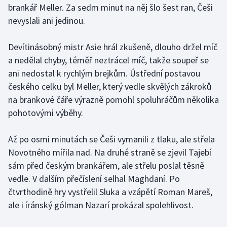
brankář Meller. Za sedm minut na něj šlo šest ran, Češi
nevyslali ani jedinou.
Gymnastika
Devítinásobný mistr Asie hrál zkušeně, dlouho držel míč
Házená
a nedělal chyby, téměř neztrácel míč, takže soupeř se
Jezdectví
ani nedostal k rychlým brejkům. Ústřední postavou
českého celku byl Meller, který vedle skvělých zákroků
Judo
na brankové čáře výrazně pomohl spoluhráčům několika
pohotovými výběhy.
Krasobruslení
Až po osmi minutách se Češi vymanili z tlaku, ale střela
Lezení
Novotného mířila nad. Na druhé straně se zjevil Tajebí
sám před českým brankářem, ale střelu poslal těsně
Lyže a snowboard
vedle. V dalším přečíslení selhal Maghdaní. Po
čtvrthodině hry vystřelil Sluka a vzápětí Roman Mareš,
Moderní pětiboj
ale i íránský gólman Nazarí prokázal spolehlivost.
Motorsport