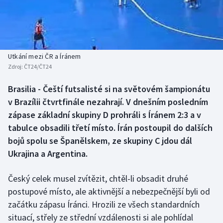
Baseball a softbal
Soutěže
Basketbal
Historické návraty
Biatlon
Aplikace ČT sport
Utkání mezi ČR a Íránem
Zdroj:
ČT24/ČT24
Boby a skeleton
AZ kvíz
Brasilia - Čeští futsalisté si na světovém šampionátu
v Brazílii čtvrtfinále nezahrají. V dnešním posledním
Box
zápase základní skupiny D prohráli s Íránem 2:3 a v
Curling
tabulce obsadili třetí místo. Írán postoupil do dalších
bojů spolu se Španělskem, ze skupiny C jdou dál
Dostihy
Ukrajina a Argentina.
Florbal
Český celek musel zvítězit, chtěl-li obsadit druhé
postupové místo, ale aktivnější a nebezpečnější byli od
Futsal
začátku zápasu Íránci. Hrozili ze všech standardních
situací, střely ze střední vzdálenosti si ale pohlídal
Golf