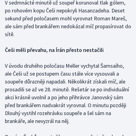
V sedmnácté minutě už soupeř korunoval tlak gólem,
Olympijské hry
po rohovém kopu Češi nepokryli Hasanzadeha. Deset
sekund před poločasem mohl vyrovnat Roman Mareš,
Parasport
ale sám před brankářem nedokázal míč propasírovat do
sítě.
Plavání
Češi měli převahu, na Írán přesto nestačili
Plážový volejbal
V úvodu druhého poločasu Meller vychytal Šamsaího,
Ragby
ale Češi už se postupem času stále více vysouvali a
soupeře důrazněji napadali. Několikrát získali míč, ale
Rychlobruslení
prosadili se až ve 28. minutě. Rešetár se po individuální
Rychlostní kanoistika
akci krásně uvolnil a po jeho přihrávce Janovský sám
před brankářem nadvakrát vyrovnal. O minutu později
Short track
Dlouhý vystihl rozehrávku soupeře a šel sám na
brankáře, ale nevyzrál na něj.
Sportovní střelba