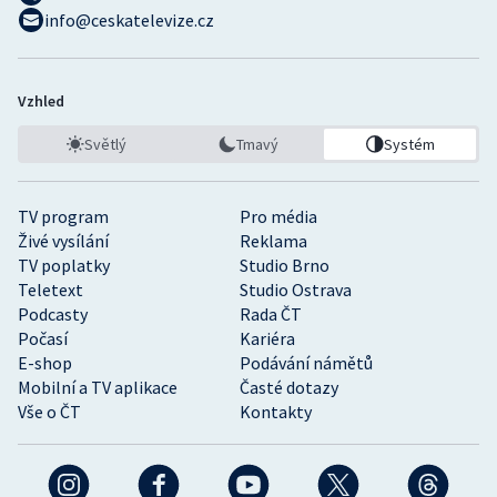
info@ceskatelevize.cz
Vzhled
Světlý
Tmavý
Systém
TV program
Pro média
Živé vysílání
Reklama
TV poplatky
Studio Brno
Teletext
Studio Ostrava
Podcasty
Rada ČT
Počasí
Kariéra
E-shop
Podávání námětů
Mobilní a TV aplikace
Časté dotazy
Vše o ČT
Kontakty