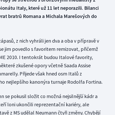
átu Italy, které už 11 let neporazili. Bilanci
ávrat bratrů Romana a Michala Marešových do
 zápasů, z nich vyhráli jen dva a oba v přípravě v
 se jim povedlo s favoritem remizovat, přičemž
 ME 2010. I tentokrát budou Italové favority,
některé zkušené opory včetně Saada Assise
arelly. Přijede však hned osm Italů z
o nejlepšího kanonýra turnaje Rodolfa Fortina.
se pokusil složit co možná nejsilnější kádr a
eří loni ukončili reprezentační kariéry, ale
estavě z MS udělal Neumann čtyři změny. Chybějí