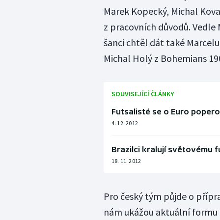
Marek Kopecký, Michal Kovac
z pracovních důvodů. Vedle
šanci chtěl dát také Marcelu 
Michal Holý z Bohemians 19
SOUVISEJÍCÍ ČLÁNKY
Futsalisté se o Euro poper
4. 12. 2012
Brazilci kralují světovému 
18. 11. 2012
Pro český tým půjde o přípr
nám ukážou aktuální formu h