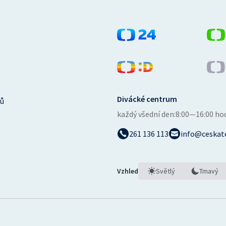
Divácké centrum
ů
každý všední den:
8:00—16:00 ho
261 136 113
info@ceskate
Vzhled
Světlý
Tmavý