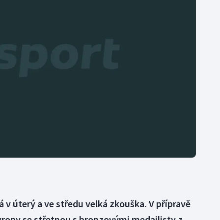
Moderní pětiboj
Triatlon
Motorsport
Veslování
Olympijské hry
Vodní slalom
Parasport
Volejbal
Plavání
Ostatní
Plážový volejbal
á v úterý a ve středu velká zkouška. V přípravě
Evropy se střetnou s bronzovými medailisty z