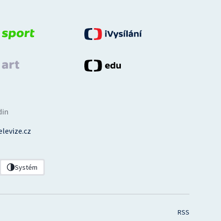
din
levize.cz
Systém
RSS