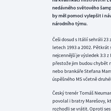
nedávného světového šampion
by měl pomoci vylepšit i n
národního týmu.
Češi dosud s Itálií sehráli 23
letech 1993 a 2002. Pětkrát
nejcennější je výsledek 3:3 z
přestože jim budou chybět 
nebo brankáře Stefana Mamm
úspěšného MS včetně druhéh
Český trenér Tomáš Neumann 
povolal i bratry Marešovy, kt
rozhodli se vrátit. Oproti s