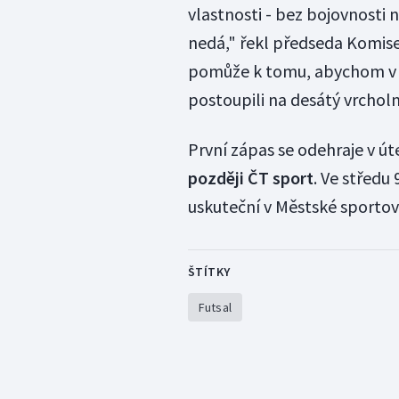
vlastnosti - bez bojovnosti n
nedá," řekl předseda Komise
pomůže k tomu, abychom v tě
postoupili na desátý vrchol
První zápas se odehraje v út
později ČT sport
. Ve středu
uskuteční v Městské sportovn
ŠTÍTKY
Futsal