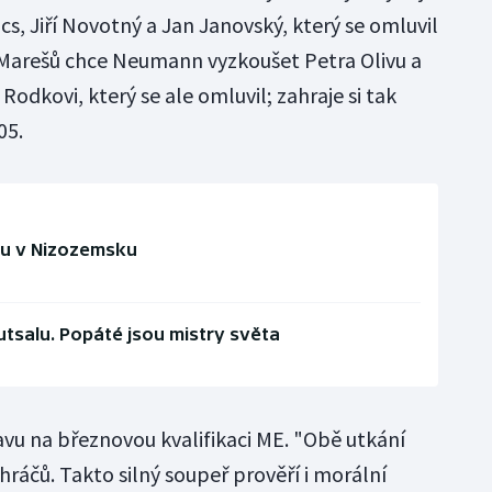
s, Jiří Novotný a Jan Janovský, který se omluvil
 Marešů chce Neumann vyzkoušet Petra Olivu a
Rodkovi, který se ale omluvil; zahraje si tak
05.
ou v Nizozemsku
futsalu. Popáté jsou mistry světa
avu na březnovou kvalifikaci ME. "Obě utkání
ráčů. Takto silný soupeř prověří i morální