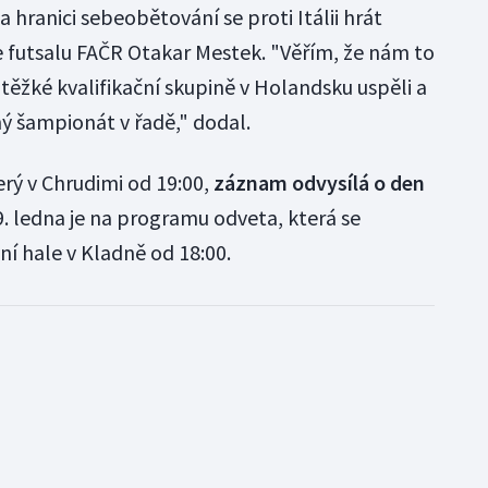
a hranici sebeobětování se proti Itálii hrát
 futsalu FAČR Otakar Mestek. "Věřím, že nám to
žké kvalifikační skupině v Holandsku uspěli a
ný šampionát v řadě," dodal.
erý v Chrudimi od 19:00,
záznam odvysílá o den
 9. ledna je na programu odveta, která se
í hale v Kladně od 18:00.