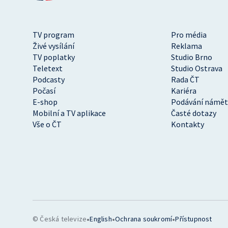
TV program
Pro média
Živé vysílání
Reklama
TV poplatky
Studio Brno
Teletext
Studio Ostrava
Podcasty
Rada ČT
Počasí
Kariéra
E-shop
Podávání námět
Mobilní a TV aplikace
Časté dotazy
Vše o ČT
Kontakty
•
•
•
© Česká televize
English
Ochrana soukromí
Přístupnost