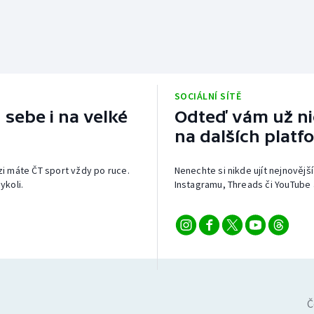
SOCIÁLNÍ SÍTĚ
 sebe i na velké
Odteď vám už nic
na dalších platf
izi máte ČT sport vždy po ruce.
Nenechte si nikde ujít nejnovější
ykoli.
Instagramu, Threads či YouTube 
Č