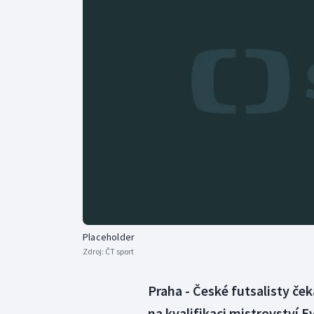
Curling
Dostihy
Florbal
Futsal
Golf
Gymnastika
Placeholder
Zdroj:
ČT sport
Praha - České futsalisty ček
na kvalifikaci mistrovství 