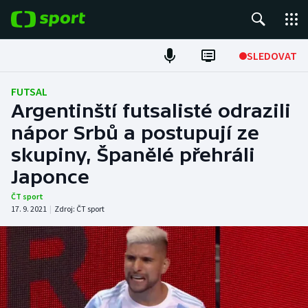
POPULÁRNÍ
SLEDOVAT
Fotbal
FUTSAL
Argentinští futsalisté odrazili
Hokej
nápor Srbů a postupují ze
skupiny, Španělé přehráli
Tenis
Japonce
Atletika
ČT sport
17. 9. 2021
|
Zdroj:
ČT sport
Cyklistika
DALŠÍ SPORTY
Americký fotbal
NEPŘEHLÉDNĚTE