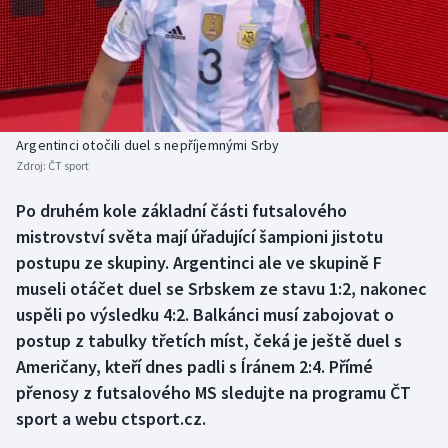
Baseball a softbal
Soutěže
Basketbal
Historické návraty
Biatlon
Aplikace ČT sport
Argentinci otočili duel s nepříjemnými Srby
Boby a skeleton
AZ kvíz
Zdroj:
ČT sport
Box
Po druhém kole základní části futsalového
mistrovství světa mají úřadující šampioni jistotu
Curling
postupu ze skupiny. Argentinci ale ve skupině F
museli otáčet duel se Srbskem ze stavu 1:2, nakonec
Dostihy
uspěli po výsledku 4:2. Balkánci musí zabojovat o
postup z tabulky třetích míst, čeká je ještě duel s
Florbal
Američany, kteří dnes padli s Íránem 2:4. Přímé
přenosy z futsalového MS sledujte na programu ČT
Futsal
sport a webu ctsport.cz.
Golf