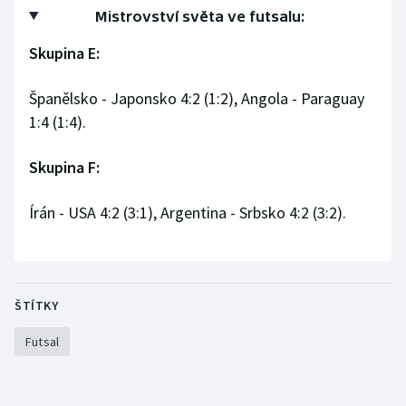
Mistrovství světa ve futsalu:
Olympijské hry
Skupina E:
Parasport
Španělsko - Japonsko 4:2 (1:2), Angola - Paraguay
Plavání
1:4 (1:4).
Plážový volejbal
Skupina F:
Ragby
Írán - USA 4:2 (3:1), Argentina - Srbsko 4:2 (3:2).
Rychlobruslení
Rychlostní kanoistika
ŠTÍTKY
Short track
Futsal
Sportovní střelba