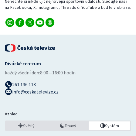
Nenechte si nikde ujít nejnovější sportovní události. Sledujte nás i
na Facebooku, X, Instagramu, Threads či YouTube a buďte v obraze.
Divácké centrum
každý všední den:
8:00—16:00 hodin
261 136 113
info@ceskatelevize.cz
Vzhled
Světlý
Tmavý
Systém