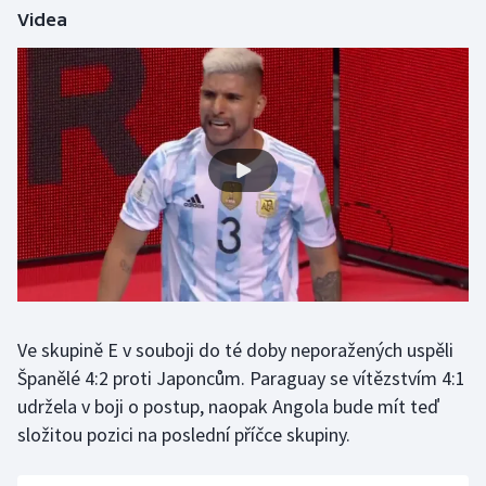
Videa
Gymnastika
Házená
Jezdectví
Judo
Krasobruslení
Lezení
Ve skupině E v souboji do té doby neporažených uspěli
Lyže a snowboard
Španělé 4:2 proti Japoncům. Paraguay se vítězstvím 4:1
udržela v boji o postup, naopak Angola bude mít teď
Moderní pětiboj
složitou pozici na poslední příčce skupiny.
Motorsport