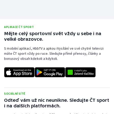
Stolní tenis
Triatlon
APLIKACE ČT SPORT
Veslování
Mějte celý sportovní svět vždy u sebe i na
velké obrazovce.
Vodní slalom
S mobilní aplikací, HbbTV a apkou iVysílání ve své chytré televizi
Volejbal
máte ČT sport vždy po ruce. Sledujte přímé přenosy, články a
bonusový obsah kdekoli a kdykoli.
Ostatní
SOCIÁLNÍ SÍTĚ
Odteď vám už nic neunikne. Sledujte ČT sport
i na dalších platformách.