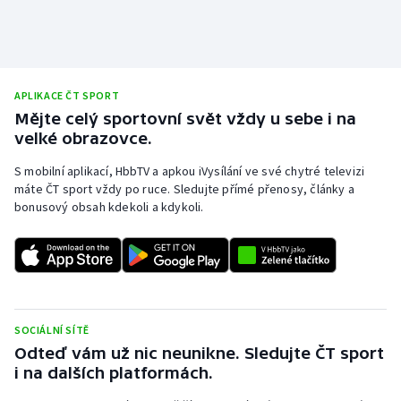
Stolní tenis
Triatlon
APLIKACE ČT SPORT
Veslování
Mějte celý sportovní svět vždy u sebe i na
velké obrazovce.
Vodní slalom
S mobilní aplikací, HbbTV a apkou iVysílání ve své chytré televizi
Volejbal
máte ČT sport vždy po ruce. Sledujte přímé přenosy, články a
bonusový obsah kdekoli a kdykoli.
Ostatní
SOCIÁLNÍ SÍTĚ
Odteď vám už nic neunikne. Sledujte ČT sport
i na dalších platformách.