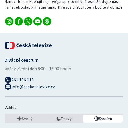
Nenechte si nikde ujít nejnovější sportovní události. Sledujte nás i
na Facebooku, X, Instagramu, Threads či YouTube a buďte v obraze.
Divácké centrum
každý všední den:
8:00—16:00 hodin
261 136 113
info@ceskatelevize.cz
Vzhled
Světlý
Tmavý
Systém