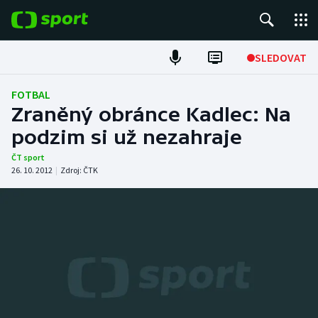
POPULÁRNÍ
SLEDOVAT
Fotbal
FOTBAL
Zraněný obránce Kadlec: Na
Hokej
podzim si už nezahraje
Tenis
ČT sport
26. 10. 2012
|
Zdroj:
ČTK
Atletika
Cyklistika
DALŠÍ SPORTY
Americký fotbal
NEPŘEHLÉDNĚTE