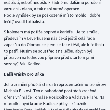
neštěstí, neboť nedošlo k žádnému dalšímu porušení
vazu ani kolena, a tak není nutná operace.
Gymnastika
Podle vyhlídek by se poškozené místo mohlo i dobře
léčit," uvedl fotbalista.
Házená
S kolenem má potíže poprvé v kariéře. "Je to smůla,
Jezdectví
především v Leverkusenu nás čeká ještě celá řada
zápasů a do Olomouce jsem se také těšil, ale k fotbalu
Judo
to patří. Musím se soustředit na léčbu, abych byl
připraven na lednovou přípravu před startem jarní
Krasobruslení
sezony," řekl Kadlec.
Lezení
Další vrásky pro Bílka
Lyže a snowboard
Jeho zranění přidělá starosti reprezentačnímu trenérovi
Michalu Bílkovi. Ten dlouhodobě postrádá zraněné
Moderní pětiboj
ofenzivní hráče Tomáše Rosického a Václava Pilaře. Na
marodku nyní kromě Kadlece přibyl i záložník
Motorsport
Hamburku Petr Jiráček, který má dlouhodobé problémy