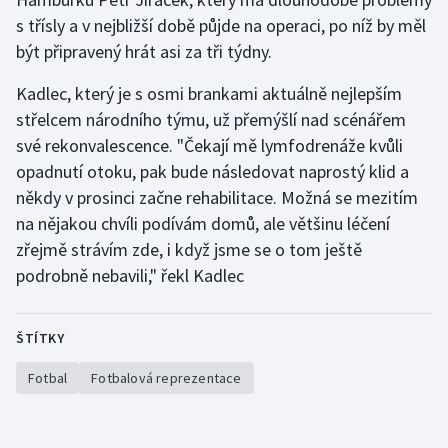
s třísly a v nejbližší době půjde na operaci, po níž by měl
Olympijské hry
být připravený hrát asi za tři týdny.
Parasport
Kadlec, který je s osmi brankami aktuálně nejlepším
střelcem národního týmu, už přemýšlí nad scénářem
Plavání
své rekonvalescence. "Čekají mě lymfodrenáže kvůli
opadnutí otoku, pak bude následovat naprostý klid a
Plážový volejbal
někdy v prosinci začne rehabilitace. Možná se mezitím
na nějakou chvíli podívám domů, ale většinu léčení
Ragby
zřejmě strávím zde, i když jsme se o tom ještě
Rychlobruslení
podrobně nebavili," řekl Kadlec
Rychlostní kanoistika
ŠTÍTKY
Short track
Fotbal
Fotbalová reprezentace
Sportovní střelba