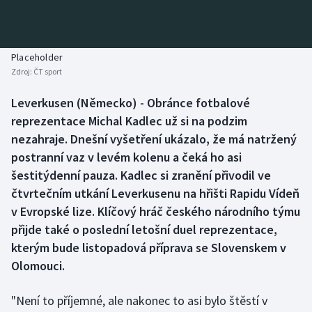
Baseball a softbal
Soutěže
Basketbal
Historické návraty
Placeholder
Zdroj:
ČT sport
Biatlon
Aplikace ČT sport
Leverkusen (Německo) - Obránce fotbalové
Boby a skeleton
AZ kvíz
reprezentace Michal Kadlec už si na podzim
nezahraje. Dnešní vyšetření ukázalo, že má natržený
Box
postranní vaz v levém kolenu a čeká ho asi
šestitýdenní pauza. Kadlec si zranění přivodil ve
Curling
čtvrtečním utkání Leverkusenu na hřišti Rapidu Vídeň
v Evropské lize. Klíčový hráč českého národního týmu
Dostihy
přijde také o poslední letošní duel reprezentace,
Florbal
kterým bude listopadová příprava se Slovenskem v
Olomouci.
Futsal
"Není to příjemné, ale nakonec to asi bylo štěstí v
Golf