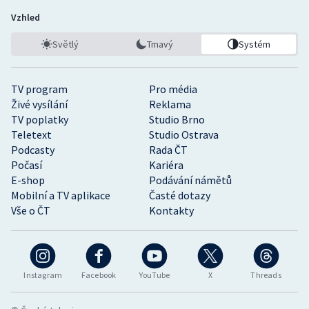
Vzhled
Světlý
Tmavý
Systém
TV program
Pro média
Živé vysílání
Reklama
TV poplatky
Studio Brno
Teletext
Studio Ostrava
Podcasty
Rada ČT
Počasí
Kariéra
E-shop
Podávání námětů
Mobilní a TV aplikace
Časté dotazy
Vše o ČT
Kontakty
Instagram
Facebook
YouTube
X
Threads