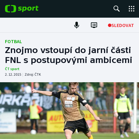
POPULÁRNÍ
SLEDOVAT
Fotbal
FOTBAL
Znojmo vstoupí do jarní části
Hokej
FNL s postupovými ambicemi
Tenis
ČT sport
2. 12. 2015
|
Zdroj:
ČTK
Atletika
Cyklistika
DALŠÍ SPORTY
Americký fotbal
NEPŘEHLÉDNĚTE