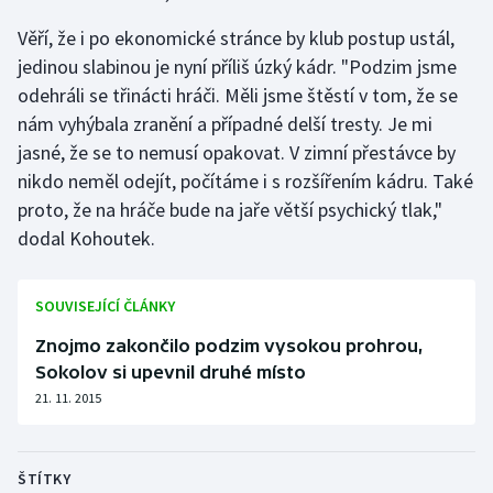
Olympijské hry
Věří, že i po ekonomické stránce by klub postup ustál,
jedinou slabinou je nyní příliš úzký kádr. "Podzim jsme
Parasport
odehráli se třinácti hráči. Měli jsme štěstí v tom, že se
nám vyhýbala zranění a případné delší tresty. Je mi
Plavání
jasné, že se to nemusí opakovat. V zimní přestávce by
nikdo neměl odejít, počítáme i s rozšířením kádru. Také
Plážový volejbal
proto, že na hráče bude na jaře větší psychický tlak,"
dodal Kohoutek.
Ragby
Rychlobruslení
SOUVISEJÍCÍ ČLÁNKY
Znojmo zakončilo podzim vysokou prohrou,
Rychlostní kanoistika
Sokolov si upevnil druhé místo
21. 11. 2015
Short track
Sportovní střelba
ŠTÍTKY