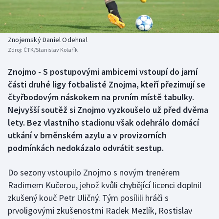
Baseball a softbal
Soutěže
Basketbal
Historické návraty
Znojemský Daniel Odehnal
Zdroj:
ČTK/Stanislav Kolařík
Biatlon
Aplikace ČT sport
Znojmo - S postupovými ambicemi vstoupí do jarní
Boby a skeleton
AZ kvíz
části druhé ligy fotbalisté Znojma, kteří přezimují se
čtyřbodovým náskokem na prvním místě tabulky.
Box
Nejvyšší soutěž si Znojmo vyzkoušelo už před dvěma
lety. Bez vlastního stadionu však odehrálo domácí
Curling
utkání v brněnském azylu a v provizorních
podmínkách nedokázalo odvrátit sestup.
Dostihy
Florbal
Do sezony vstoupilo Znojmo s novým trenérem
Radimem Kučerou, jehož kvůli chybějící licenci doplnil
Futsal
zkušený kouč Petr Uličný. Tým posílili hráči s
prvoligovými zkušenostmi Radek Mezlík, Rostislav
Golf