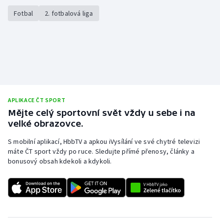
Stolní tenis
Fotbal
2. fotbalová liga
Triatlon
Veslování
Vodní slalom
Volejbal
APLIKACE ČT SPORT
Mějte celý sportovní svět vždy u sebe i na
velké obrazovce.
Ostatní
S mobilní aplikací, HbbTV a apkou iVysílání ve své chytré televizi
máte ČT sport vždy po ruce. Sledujte přímé přenosy, články a
bonusový obsah kdekoli a kdykoli.