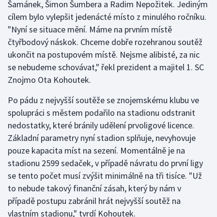
Šamánek, Šimon Šumbera a Radim Nepožitek. Jediným
cílem bylo vylepšit jedenácté místo z minulého ročníku.
Gymnastika
"Nyní se situace mění. Máme na prvním místě
čtyřbodový náskok. Chceme dobře rozehranou soutěž
Házená
ukončit na postupovém místě. Nejsme alibisté, za nic
se nebudeme schovávat," řekl prezident a majitel 1. SC
Jezdectví
Znojmo Ota Kohoutek.
Judo
Po pádu z nejvyšší soutěže se znojemskému klubu ve
spolupráci s městem podařilo na stadionu odstranit
Krasobruslení
nedostatky, které bránily udělení prvoligové licence.
Základní parametry nyní stadion splňuje, nevyhovuje
Lezení
pouze kapacita míst na sezení. Momentálně je na
Lyže a snowboard
stadionu 2599 sedaček, v případě návratu do první ligy
se tento počet musí zvýšit minimálně na tři tisíce. "Už
Moderní pětiboj
to nebude takový finanční zásah, který by nám v
případě postupu zabránil hrát nejvyšší soutěž na
Motorsport
vlastním stadionu," tvrdí Kohoutek.