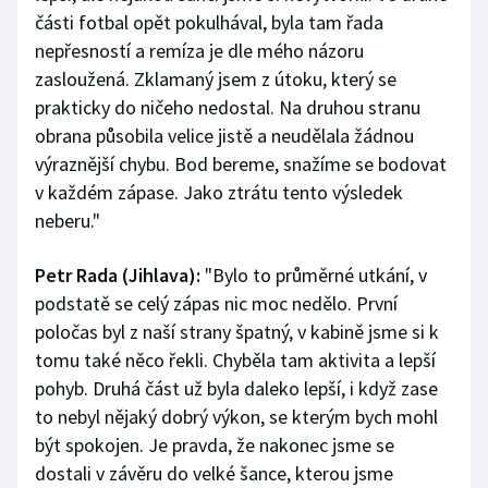
Stolní tenis
části fotbal opět pokulhával, byla tam řada
nepřesností a remíza je dle mého názoru
Triatlon
zasloužená. Zklamaný jsem z útoku, který se
prakticky do ničeho nedostal. Na druhou stranu
Veslování
obrana působila velice jistě a neudělala žádnou
výraznější chybu. Bod bereme, snažíme se bodovat
Vodní slalom
v každém zápase. Jako ztrátu tento výsledek
neberu."
Volejbal
Petr Rada (Jihlava):
"Bylo to průměrné utkání, v
Ostatní
podstatě se celý zápas nic moc nedělo. První
poločas byl z naší strany špatný, v kabině jsme si k
tomu také něco řekli. Chyběla tam aktivita a lepší
pohyb. Druhá část už byla daleko lepší, i když zase
to nebyl nějaký dobrý výkon, se kterým bych mohl
být spokojen. Je pravda, že nakonec jsme se
dostali v závěru do velké šance, kterou jsme