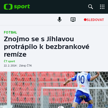
POPULÁRNÍ
SLEDOVAT
Fotbal
FOTBAL
Znojmo se s Jihlavou
Hokej
protrápilo k bezbrankové
remíze
Tenis
ČT sport
Atletika
22. 2. 2014
|
Zdroj:
ČTK
Cyklistika
DALŠÍ SPORTY
Americký fotbal
NEPŘEHLÉDNĚTE