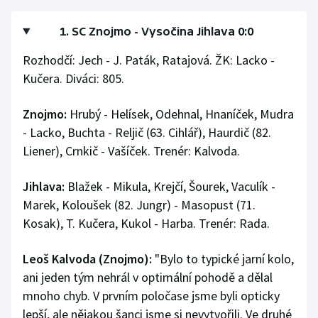
Olympijské hry
1. SC Znojmo - Vysočina Jihlava 0:0
Parasport
Rozhodčí: Jech - J. Paták, Ratajová. ŽK: Lacko -
Kučera. Diváci: 805.
Plavání
Znojmo:
Hrubý - Helísek, Odehnal, Hnaníček, Mudra
Plážový volejbal
- Lacko, Buchta - Reljič (63. Cihlář), Haurdič (82.
Liener), Crnkič - Vašíček. Trenér: Kalvoda.
Ragby
Jihlava:
Blažek - Mikula, Krejčí, Šourek, Vaculík -
Rychlobruslení
Marek, Koloušek (82. Jungr) - Masopust (71.
Kosak), T. Kučera, Kukol - Harba. Trenér: Rada.
Rychlostní kanoistika
Leoš Kalvoda (Znojmo):
"Bylo to typické jarní kolo,
Short track
ani jeden tým nehrál v optimální pohodě a dělal
Sportovní střelba
mnoho chyb. V prvním poločase jsme byli opticky
lepší, ale nějakou šanci jsme si nevytvořili. Ve druhé