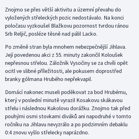
Znojmo se přes větší aktivitu a územní převahu do
Gymnastika
vyložených střeleckých pozic nedostávalo. Na konci
poločasu vyzkoušel Blažkovu pozornost tvrdou ránou
Házená
Srb Reljič, posléze těsně nad pálil Lacko.
Jezdectví
Po změně stran byla mnohem nebezpečnější Jihlava.
Její povedenou akci z 55. minuty zakončil Koloušek
Judo
nepřesnou střelou. Záložník Vysočiny se za chvíli opět
ocitl ve slibné příležitosti, ale pokusem doprostřed
Krasobruslení
branky gólmana Hrubého nepřekvapil.
Lezení
Domácí nakonec museli poděkovat za bod Hrubému,
který v poslední minutě vyrazil Kosakovu skákavou
Lyže a snowboard
střelu i následnou Kukolovu dorážku. Znojmo tak před
pouhými osmi stovkami diváků ani napodruhé v tomto
Moderní pětiboj
ročníku na Jihlavu nevyzrálo a po podzimním debaklu
0:4 znovu vyšlo střelecky naprázdno.
Motorsport