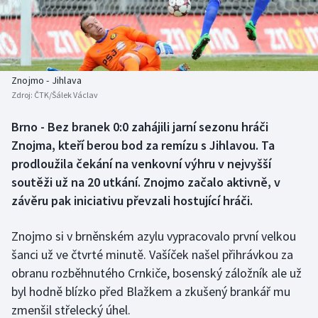
Baseball a softbal
Soutěže
Basketbal
Historické návraty
Biatlon
Aplikace ČT sport
Znojmo - Jihlava
Zdroj:
ČTK/Šálek Václav
Boby a skeleton
AZ kvíz
Brno - Bez branek 0:0 zahájili jarní sezonu hráči
Znojma, kteří berou bod za remízu s Jihlavou. Ta
Box
prodloužila čekání na venkovní výhru v nejvyšší
Curling
soutěži už na 20 utkání. Znojmo začalo aktivně, v
závěru pak iniciativu převzali hostující hráči.
Dostihy
Znojmo si v brněnském azylu vypracovalo první velkou
Florbal
šanci už ve čtvrté minutě. Vašíček našel přihrávkou za
obranu rozběhnutého Crnkiče, bosenský záložník ale už
Futsal
byl hodně blízko před Blažkem a zkušený brankář mu
zmenšil střelecký úhel.
Golf