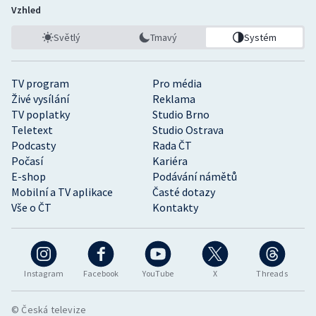
Vzhled
Světlý
Tmavý
Systém
TV program
Pro média
Živé vysílání
Reklama
TV poplatky
Studio Brno
Teletext
Studio Ostrava
Podcasty
Rada ČT
Počasí
Kariéra
E-shop
Podávání námětů
Mobilní a TV aplikace
Časté dotazy
Vše o ČT
Kontakty
Instagram
Facebook
YouTube
X
Threads
© Česká televize