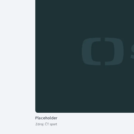
Curling
Dostihy
Florbal
Futsal
Golf
Gymnastika
Placeholder
Zdroj:
ČT sport