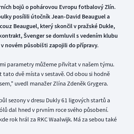
jarních bojů o pohárovou Evropu fotbalový Zlín.
ulky posílili útočník Jean-David Beauguel a
couz Beauguel, který skončil v pražské Dukle,
kontrakt, Švenger se domluvil s vedením klubu
v novém působišti zapojili do přípravy.
vými parametry můžeme přivítat v našem týmu.
t tato dvě místa v sestavě. Od obou si hodně
osem," uvedl manažer Zlína Zdeněk Grygera.
půl sezony v dresu Dukly 61 ligových startů a
gólů dal hned v prvním roce svého působení.
kde rok hrál za RKC Waalwijk. Má za sebou také