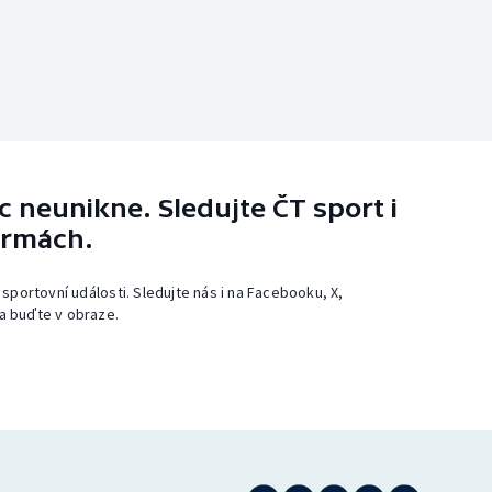
 neunikne. Sledujte ČT sport i
ormách.
 sportovní události. Sledujte nás i na Facebooku, X,
a buďte v obraze.