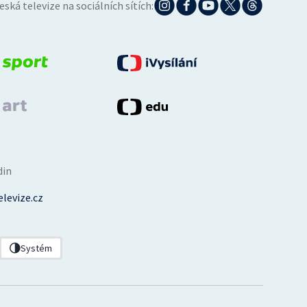
eská televize na sociálních sítích:
din
levize.cz
Systém