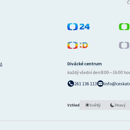
Č
Divácké centrum
ů
každý všední den:
8:00—16:00 ho
261 136 113
info@ceskate
Vzhled
Světlý
Tmavý