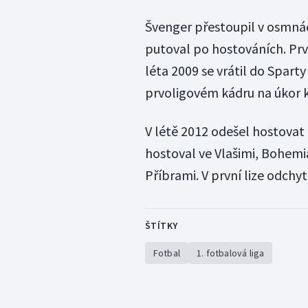
Švenger přestoupil v osmnác
putoval po hostováních. Prvn
léta 2009 se vrátil do Spart
prvoligovém kádru na úkor 
V létě 2012 odešel hostovat 
hostoval ve Vlašimi, Bohemi
Příbrami. V první lize odchyt
ŠTÍTKY
Fotbal
1. fotbalová liga