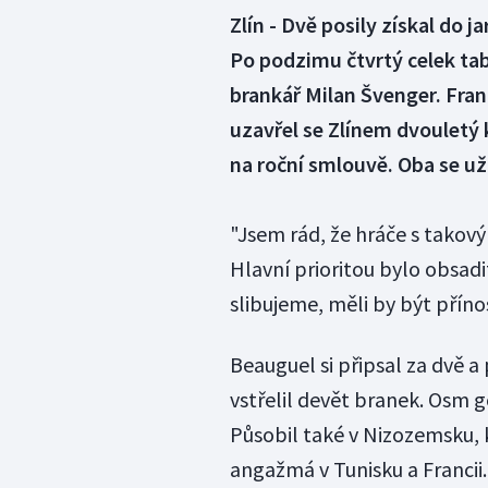
Zlín - Dvě posily získal do 
Po podzimu čtvrtý celek tab
brankář Milan Švenger. Fran
uzavřel se Zlínem dvouletý 
na roční smlouvě. Oba se už 
"Jsem rád, že hráče s tako
Hlavní prioritou bylo obsadi
slibujeme, měli by být přín
Beauguel si připsal za dvě a 
vstřelil devět branek. Osm 
Působil také v Nizozemsku, 
angažmá v Tunisku a Francii.