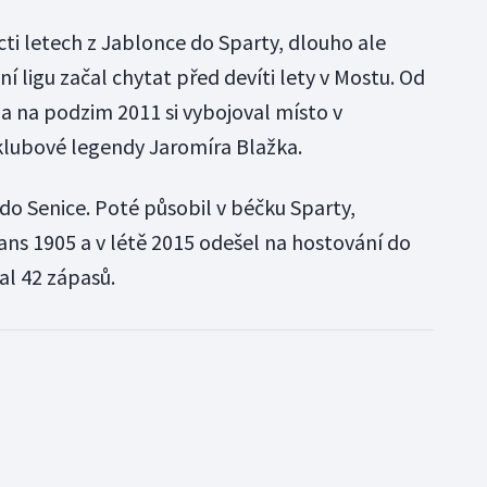
ti letech z Jablonce do Sparty, dlouho ale
í ligu začal chytat před devíti lety v Mostu. Od
y a na podzim 2011 si vybojoval místo v
klubové legendy Jaromíra Blažka.
do Senice. Poté působil v béčku Sparty,
ans 1905 a v létě 2015 odešel na hostování do
al 42 zápasů.