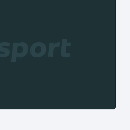
Moderní pětiboj
Triatlon
Motorsport
Veslování
Olympijské hry
Vodní slalom
Parasport
Volejbal
Plavání
Ostatní
Plážový volejbal