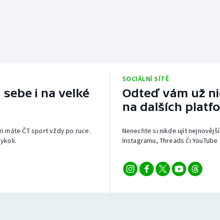
SOCIÁLNÍ SÍTĚ
 sebe i na velké
Odteď vám už nic
na dalších platf
izi máte ČT sport vždy po ruce.
Nenechte si nikde ujít nejnovější
ykoli.
Instagramu, Threads či YouTube 