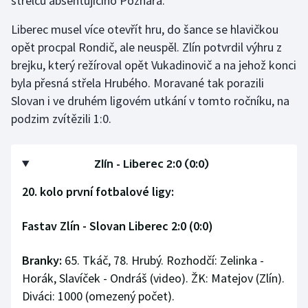
střelců absentujícího Poznara.
Stolní tenis
Liberec musel více otevřít hru, do šance se hlavičkou
Triatlon
opět procpal Rondič, ale neuspěl. Zlín potvrdil výhru z
brejku, který režíroval opět Vukadinovič a na jehož konci
Veslování
byla přesná střela Hrubého. Moravané tak porazili
Slovan i ve druhém ligovém utkání v tomto ročníku, na
Vodní slalom
podzim zvítězili 1:0.
Volejbal
Zlín - Liberec 2:0 (0:0)
Ostatní
20. kolo první fotbalové ligy:
Fastav Zlín - Slovan Liberec 2:0 (0:0)
Branky:
65. Tkáč, 78. Hrubý. Rozhodčí: Zelinka -
Horák, Slavíček - Ondráš (video). ŽK: Matejov (Zlín).
Diváci: 1000 (omezený počet).