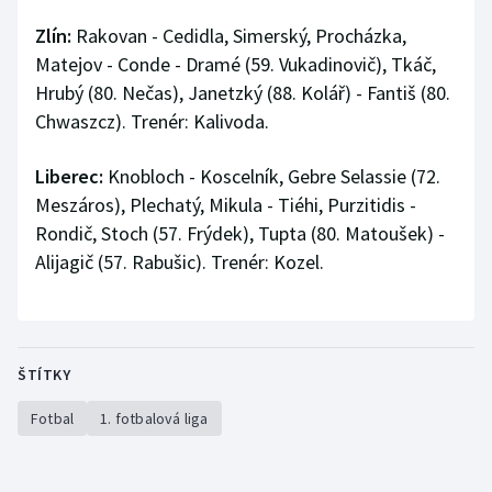
Zlín:
Rakovan - Cedidla, Simerský, Procházka,
Matejov - Conde - Dramé (59. Vukadinovič), Tkáč,
Hrubý (80. Nečas), Janetzký (88. Kolář) - Fantiš (80.
Chwaszcz). Trenér: Kalivoda.
Liberec:
Knobloch - Koscelník, Gebre Selassie (72.
Meszáros), Plechatý, Mikula - Tiéhi, Purzitidis -
Rondič, Stoch (57. Frýdek), Tupta (80. Matoušek) -
Alijagič (57. Rabušic). Trenér: Kozel.
ŠTÍTKY
Fotbal
1. fotbalová liga