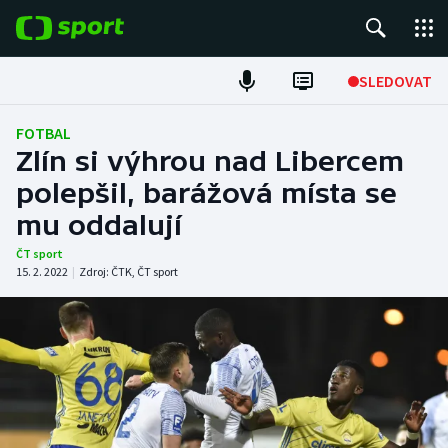
POPULÁRNÍ
SLEDOVAT
Fotbal
FOTBAL
Zlín si výhrou nad Libercem
Hokej
polepšil, barážová místa se
mu oddalují
Tenis
ČT sport
Atletika
15. 2. 2022
|
Zdroj:
ČTK
,
ČT sport
Cyklistika
DALŠÍ SPORTY
Americký fotbal
NEPŘEHLÉDNĚTE