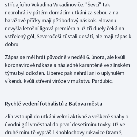
střídajícího Vukadina Vukadinoviče. "Ševci" tak
neprohráli v pátém domácím utkání za sebou a na
Gymnastika
barážové příčky mají pětibodový náskok. Slovanu
nevyšla letošní ligová premiéra a už tři duely čeká na
Házená
vstřelený gól, Severočeši zůstali desátí, ale mají zápas k
Jezdectví
dobru.
Zápas se měl hrát původně v neděli 6. února, ale kvůli
Judo
koronavirové nákaze a následné karanténě ve zlínském
týmu byl odložen. Liberec pak nehrál ani o uplynulém
Krasobruslení
víkendu kvůli střevní viróze v mužstvu Pardubic.
Lezení
Lyže a snowboard
Rychlé vedení fotbalistů z Baťova města
Zlín vstoupil do utkání velmi aktivně a veškeré snahy o
Moderní pětiboj
úvodní gól vměstnal do první desetiminutovky. Už ve
Motorsport
druhé minutě vyprášil Knoblochovy rukavice Dramé,