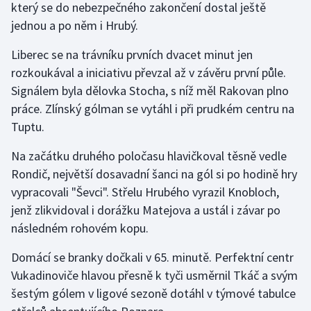
který se do nebezpečného zakončení dostal ještě
Olympijské hry
jednou a po něm i Hrubý.
Liberec se na trávníku prvních dvacet minut jen
Parasport
rozkoukával a iniciativu převzal až v závěru první půle.
Plavání
Signálem byla dělovka Stocha, s níž měl Rakovan plno
práce. Zlínský gólman se vytáhl i při prudkém centru na
Plážový volejbal
Tuptu.
Ragby
Na začátku druhého poločasu hlavičkoval těsně vedle
Rondič, největší dosavadní šanci na gól si po hodině hry
Rychlobruslení
vypracovali "Ševci". Střelu Hrubého vyrazil Knobloch,
jenž zlikvidoval i dorážku Matejova a ustál i závar po
Rychlostní kanoistika
následném rohovém kopu.
Short track
Domácí se branky dočkali v 65. minutě. Perfektní centr
Vukadinoviče hlavou přesně k tyči usměrnil Tkáč a svým
Sportovní střelba
šestým gólem v ligové sezoně dotáhl v týmové tabulce