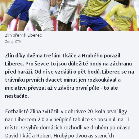
Baseball a softbal
Soutěže
Basketbal
Historické návraty
Biatlon
Aplikace ČT sport
Zlín přehrál Liberec
Zdroj:
ČTK
Boby a skeleton
AZ kvíz
Zlín díky dvěma trefám Tkáče a Hrubého porazil
Liberec. Pro ševce to jsou důležité body na záchranu
Box
před baráží. Od ní se vzdálili o pět bodů. Liberec se na
Curling
trávníku prvních dvacet minut jen rozkoukával a
iniciativu převzal až v závěru první půle - to ale
Dostihy
nestačilo.
Florbal
Fotbalisté Zlína zvítězili v dohrávce 20. kola první ligy
nad Libercem 2:0 a v neúplné tabulce se posunuli na 11.
Futsal
místo. O výhře domácích rozhodli ve druhém poločase
David Tkáč a Robert Hrubý po dvou asistencích
Golf