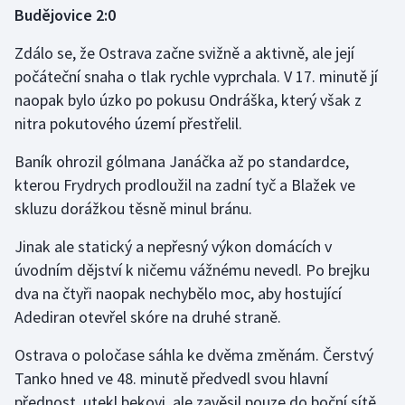
Budějovice 2:0
Zdálo se, že Ostrava začne svižně a aktivně, ale její
počáteční snaha o tlak rychle vyprchala. V 17. minutě jí
naopak bylo úzko po pokusu Ondráška, který však z
nitra pokutového území přestřelil.
Baník ohrozil gólmana Janáčka až po standardce,
kterou Frydrych prodloužil na zadní tyč a Blažek ve
skluzu dorážkou těsně minul bránu.
Jinak ale statický a nepřesný výkon domácích v
úvodním dějství k ničemu vážnému nevedl. Po brejku
dva na čtyři naopak nechybělo moc, aby hostující
Adediran otevřel skóre na druhé straně.
Ostrava o poločase sáhla ke dvěma změnám. Čerstvý
Tanko hned ve 48. minutě předvedl svou hlavní
přednost, utekl bekovi, ale zavěsil pouze do boční sítě.