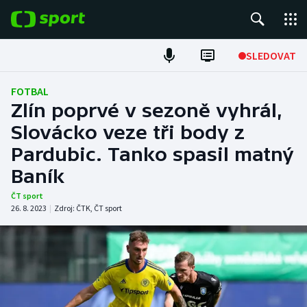
POPULÁRNÍ
SLEDOVAT
Fotbal
FOTBAL
Zlín poprvé v sezoně vyhrál,
Hokej
Slovácko veze tři body z
Pardubic. Tanko spasil matný
Tenis
Baník
Atletika
ČT sport
26. 8. 2023
|
Zdroj:
ČTK
,
ČT sport
Cyklistika
DALŠÍ SPORTY
Americký fotbal
NEPŘEHLÉDNĚTE