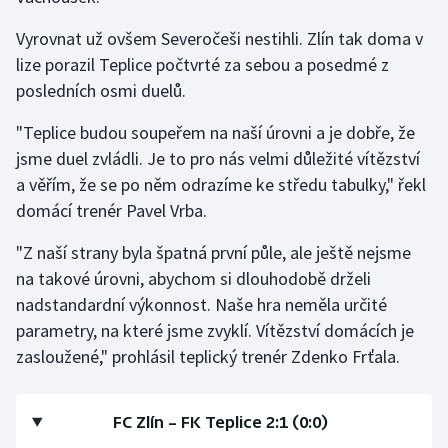
Stolní tenis
Vyrovnat už ovšem Severočeši nestihli. Zlín tak doma v
Triatlon
lize porazil Teplice počtvrté za sebou a posedmé z
posledních osmi duelů.
Veslování
"Teplice budou soupeřem na naší úrovni a je dobře, že
jsme duel zvládli. Je to pro nás velmi důležité vítězství
Vodní slalom
a věřím, že se po něm odrazíme ke středu tabulky," řekl
Volejbal
domácí trenér Pavel Vrba.
"Z naší strany byla špatná první půle, ale ještě nejsme
Ostatní
na takové úrovni, abychom si dlouhodobě drželi
nadstandardní výkonnost. Naše hra neměla určité
parametry, na které jsme zvyklí. Vítězství domácích je
zasloužené," prohlásil teplický trenér Zdenko Frťala.
FC Zlín –⁠ FK Teplice 2:1 (0:0)