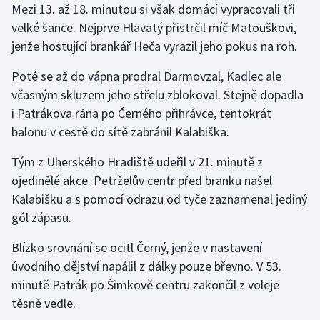
Mezi 13. až 18. minutou si však domácí vypracovali tři
velké šance. Nejprve Hlavatý přistrčil míč Matouškovi,
jenže hostující brankář Heča vyrazil jeho pokus na roh.
Poté se až do vápna prodral Darmovzal, Kadlec ale
včasným skluzem jeho střelu zblokoval. Stejně dopadla
i Patrákova rána po Černého přihrávce, tentokrát
balonu v cestě do sítě zabránil Kalabiška.
Tým z Uherského Hradiště udeřil v 21. minutě z
ojedinělé akce. Petrželův centr před branku našel
Kalabišku a s pomocí odrazu od tyče zaznamenal jediný
gól zápasu.
Blízko srovnání se ocitl Černý, jenže v nastavení
úvodního dějství napálil z dálky pouze břevno. V 53.
minutě Patrák po Šimkově centru zakončil z voleje
těsně vedle.