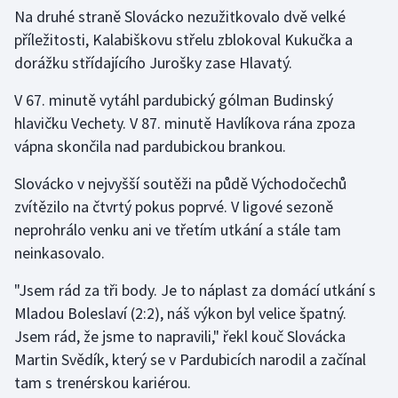
Na druhé straně Slovácko nezužitkovalo dvě velké
příležitosti, Kalabiškovu střelu zblokoval Kukučka a
dorážku střídajícího Jurošky zase Hlavatý.
V 67. minutě vytáhl pardubický gólman Budinský
hlavičku Vechety. V 87. minutě Havlíkova rána zpoza
vápna skončila nad pardubickou brankou.
Slovácko v nejvyšší soutěži na půdě Východočechů
zvítězilo na čtvrtý pokus poprvé. V ligové sezoně
neprohrálo venku ani ve třetím utkání a stále tam
neinkasovalo.
"Jsem rád za tři body. Je to náplast za domácí utkání s
Mladou Boleslaví (2:2), náš výkon byl velice špatný.
Jsem rád, že jsme to napravili," řekl kouč Slovácka
Martin Svědík, který se v Pardubicích narodil a začínal
tam s trenérskou kariérou.