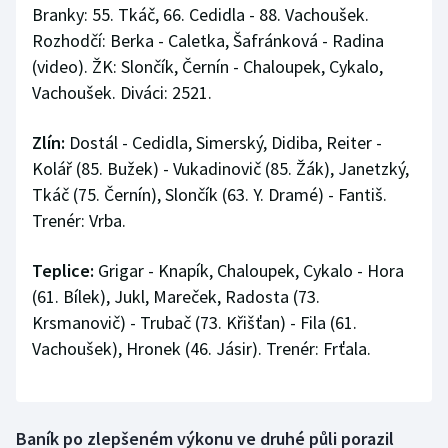
Branky: 55. Tkáč, 66. Cedidla - 88. Vachoušek.
Rozhodčí: Berka - Caletka, Šafránková - Radina
(video). ŽK: Slončík, Černín - Chaloupek, Cykalo,
Vachoušek. Diváci: 2521.
Zlín:
Dostál - Cedidla, Simerský, Didiba, Reiter -
Kolář (85. Bužek) - Vukadinovič (85. Žák), Janetzký,
Tkáč (75. Černín), Slončík (63. Y. Dramé) - Fantiš.
Trenér: Vrba.
Teplice:
Grigar - Knapík, Chaloupek, Cykalo - Hora
(61. Bílek), Jukl, Mareček, Radosta (73.
Krsmanovič) - Trubač (73. Křišťan) - Fila (61.
Vachoušek), Hronek (46. Jásir). Trenér: Frťala.
Baník po zlepšeném výkonu ve druhé půli porazil