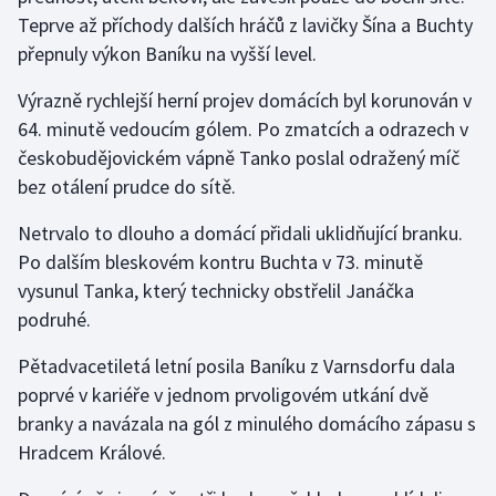
Teprve až příchody dalších hráčů z lavičky Šína a Buchty
přepnuly výkon Baníku na vyšší level.
Výrazně rychlejší herní projev domácích byl korunován v
64. minutě vedoucím gólem. Po zmatcích a odrazech v
českobudějovickém vápně Tanko poslal odražený míč
bez otálení prudce do sítě.
Netrvalo to dlouho a domácí přidali uklidňující branku.
Po dalším bleskovém kontru Buchta v 73. minutě
vysunul Tanka, který technicky obstřelil Janáčka
podruhé.
Pětadvacetiletá letní posila Baníku z Varnsdorfu dala
poprvé v kariéře v jednom prvoligovém utkání dvě
branky a navázala na gól z minulého domácího zápasu s
Hradcem Králové.