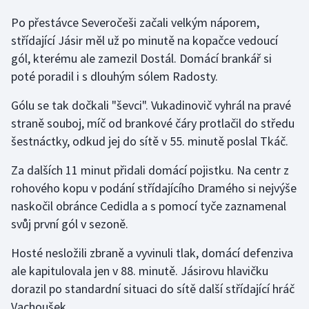
Olympijské hry
Po přestávce Severočeši začali velkým náporem,
střídající Jásir měl už po minutě na kopačce vedoucí
Parasport
gól, kterému ale zamezil Dostál. Domácí brankář si
poté poradil i s dlouhým sólem Radosty.
Plavání
Gólu se tak dočkali "ševci". Vukadinovič vyhrál na pravé
Plážový volejbal
straně souboj, míč od brankové čáry protlačil do středu
šestnáctky, odkud jej do sítě v 55. minutě poslal Tkáč.
Ragby
Za dalších 11 minut přidali domácí pojistku. Na centr z
Rychlobruslení
rohového kopu v podání střídajícího Dramého si nejvýše
naskočil obránce Cedidla a s pomocí tyče zaznamenal
Rychlostní kanoistika
svůj první gól v sezoně.
Hosté nesložili zbraně a vyvinuli tlak, domácí defenziva
Short track
ale kapitulovala jen v 88. minutě. Jásirovu hlavičku
Sportovní střelba
dorazil po standardní situaci do sítě další střídající hráč
Vachoušek.