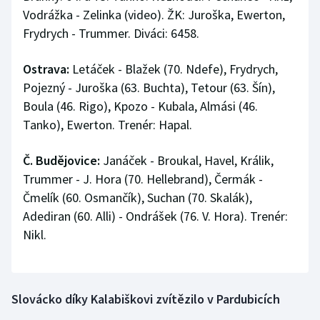
Vodrážka - Zelinka (video). ŽK: Juroška, Ewerton,
Frydrych - Trummer. Diváci: 6458.
Ostrava:
Letáček - Blažek (70. Ndefe), Frydrych,
Pojezný - Juroška (63. Buchta), Tetour (63. Šín),
Boula (46. Rigo), Kpozo - Kubala, Almási (46.
Tanko), Ewerton. Trenér: Hapal.
Č. Budějovice:
Janáček - Broukal, Havel, Králik,
Trummer - J. Hora (70. Hellebrand), Čermák -
Čmelík (60. Osmančík), Suchan (70. Skalák),
Adediran (60. Alli) - Ondrášek (76. V. Hora). Trenér:
Nikl.
Slovácko díky Kalabiškovi zvítězilo v Pardubicích