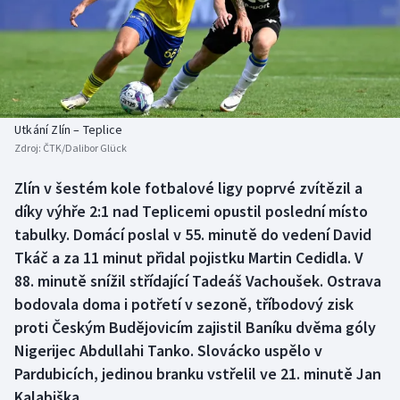
Baseball a softbal
Soutěže
Basketbal
Historické návraty
Biatlon
Aplikace ČT sport
Utkání Zlín – Teplice
Boby a skeleton
AZ kvíz
Zdroj:
ČTK/Dalibor Glück
Box
Zlín v šestém kole fotbalové ligy poprvé zvítězil a
díky výhře 2:1 nad Teplicemi opustil poslední místo
Curling
tabulky. Domácí poslal v 55. minutě do vedení David
Tkáč a za 11 minut přidal pojistku Martin Cedidla. V
Dostihy
88. minutě snížil střídající Tadeáš Vachoušek. Ostrava
bodovala doma i potřetí v sezoně, tříbodový zisk
Florbal
proti Českým Budějovicím zajistil Baníku dvěma góly
Nigerijec Abdullahi Tanko. Slovácko uspělo v
Futsal
Pardubicích, jedinou branku vstřelil ve 21. minutě Jan
Kalabiška.
Golf