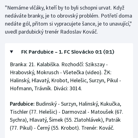
"Nemáme vlčáky, kteří by to byli schopni urvat. Když
nedáváte branky, je to obrovský problém. Potřetí doma
nedáte gól, přitom si vypracujete šance, je to unavující,"
uvedl pardubický trenér Radoslav Kováč.
FK Pardubice – 1. FC Slovácko 0:1 (0:1)
Branka: 21. Kalabiška. Rozhodčí: Szikszay -
Hrabovský, Mokrusch - Všetečka (video). ŽK:
Halinský, Hlavatý, Krobot, Helešic, Surzyn, Pikul -
Hofmann, Trávník. Diváci: 3014.
Pardubice:
Budinský - Surzyn, Halinský, Kukučka,
Tischler (77. Helešic) - Darmovzal - Matoušek (67.
Sychra), Hlavatý, Šimek (55. Zlatohlávek), Patrák
(77. Pikul) - Černý (55. Krobot). Trenér: Kováč.