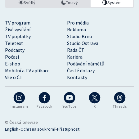
Světlý
Tmavý
Systém
TV program
Pro média
Živé vysílání
Reklama
TV poplatky
Studio Brno
Teletext
Studio Ostrava
Podcasty
Rada ČT
Počasí
Kariéra
E-shop
Podávání námětů
Mobilní a TV aplikace
Časté dotazy
Vše o ČT
Kontakty
Instagram
Facebook
YouTube
X
Threads
© Česká televize
•
•
English
Ochrana soukromí
Přístupnost