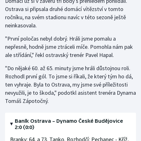
Domácí už si v závěru tři body s přehledem pohlídali.
Ostrava si připsala druhé domácí vítězství v tomto
ročníku, na svém stadionu navíc v této sezoně ještě
neinkasovala.
"První poločas nebyl dobrý. Hráli jsme pomalu a
nepřesně, hodně jsme ztráceli míče. Pomohla nám pak
ale střídání," řekl ostravský trenér Pavel Hapal.
"Do nějaké 60. až 65. minuty jsme hráli důstojnou roli.
Rozhodl první gól. To jsme si říkali, že který tým ho dá,
ten vyhraje. Byla to Ostrava, my jsme své příležitosti
nevyužili, je to škoda," podotkl asistent trenéra Dynama
Tomáš Zápotočný.
Baník Ostrava –⁠ Dynamo České Budějovice
2:0 (0:0)
Branky: 64. a 73. Tanko. Rozhodčí: Pechanec - Kříž,