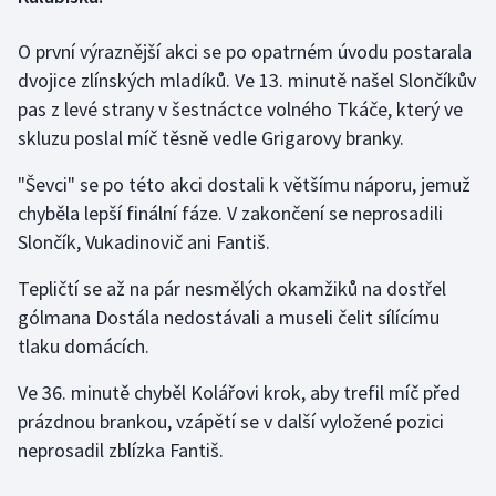
O první výraznější akci se po opatrném úvodu postarala
Gymnastika
dvojice zlínských mladíků. Ve 13. minutě našel Slončíkův
Házená
pas z levé strany v šestnáctce volného Tkáče, který ve
skluzu poslal míč těsně vedle Grigarovy branky.
Jezdectví
"Ševci" se po této akci dostali k většímu náporu, jemuž
Judo
chyběla lepší finální fáze. V zakončení se neprosadili
Slončík, Vukadinovič ani Fantiš.
Krasobruslení
Tepličtí se až na pár nesmělých okamžiků na dostřel
gólmana Dostála nedostávali a museli čelit sílícímu
Lezení
tlaku domácích.
Lyže a snowboard
Ve 36. minutě chyběl Kolářovi krok, aby trefil míč před
prázdnou brankou, vzápětí se v další vyložené pozici
Moderní pětiboj
neprosadil zblízka Fantiš.
Motorsport