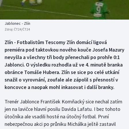
Baseball a softbal
Soutěže
Basketbal
Historické návraty
Jablonec - Zlín
Zdroj:
ČT24/ČT24
Biatlon
Aplikace ČT sport
Zlín - Fotbalistům Tescomy Zlín domácí ligová
Boby a skeleton
AZ kvíz
premiéra pod taktovkou nového kouče Josefa Mazury
nevyšla a všechny tři body přenechali po prohře 0:1
Box
Jablonci. O výsledku rozhodla už ve 4. minutě branka
obránce Tomáše Hubera. Zlín se sice po celé utkání
Curling
snažil o vyrovnání, zoufale ale zápolil s přesností v
koncovce a naopak mohl inkasovat i další branky.
Dostihy
Florbal
Trenér Jablonce František Komňacký sice nechal zatím
jen na lavičce hlavní posilu Davida Lafatu. I bez tohoto
Futsal
útočníka ale vsadili hosté na útočný fotbal. První
nebezpečnou akci po průniku Michálka ještě zastavil
Golf