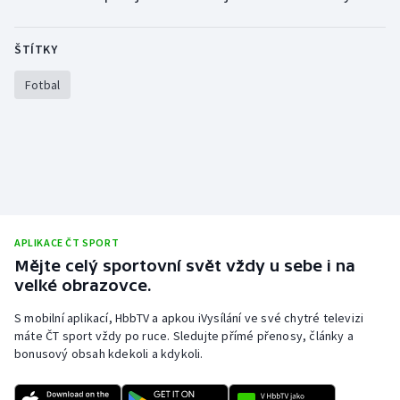
Stolní tenis
ŠTÍTKY
Triatlon
Fotbal
Veslování
Vodní slalom
Volejbal
Ostatní
APLIKACE ČT SPORT
Mějte celý sportovní svět vždy u sebe i na
velké obrazovce.
S mobilní aplikací, HbbTV a apkou iVysílání ve své chytré televizi
máte ČT sport vždy po ruce. Sledujte přímé přenosy, články a
bonusový obsah kdekoli a kdykoli.