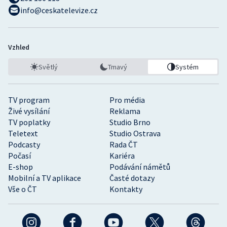
info@ceskatelevize.cz
Vzhled
Světlý
Tmavý
Systém
TV program
Pro média
Živé vysílání
Reklama
TV poplatky
Studio Brno
Teletext
Studio Ostrava
Podcasty
Rada ČT
Počasí
Kariéra
E-shop
Podávání námětů
Mobilní a TV aplikace
Časté dotazy
Vše o ČT
Kontakty