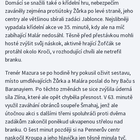
Domácí se snažili také o křídelní hru, nebezpečím
Olympijské hry
zaváněly zejména protiútoky Žůrka po levé straně, jeho
centry ale většinou sbírali zadáci Jablonce. Nejslibněji
Parasport
vypadala křídelní akce ve 35. minutě, kdy ale na míč
zabíhající Malár nedosáhl. Těsně před přestávkou mohli
Plavání
hosté zvýšit svůj náskok, aktivně hrající Žofčák se
protáhl okolo Kroči, v rozhodující chvíli ale netrefil
Plážový volejbal
branku.
Ragby
Trenér Mazura se po hodině hry pokusil oživit sestavu,
místo umdlévajících Žůrka a Malára poslal do hry Baču s
Rychlobruslení
Baranayiem. Po těchto změnách se sice zvýšila úderná
síla Zlína, které ale opět chyběla přesnost. V 63. minutě
Rychlostní kanoistika
využil zaváhání obránců soupeře Šmahaj, jenž ale
útočnou akci s dalšími třemi spoluhráči proti dvěma
Short track
zadákům zakončil poněkud ukvapenou střelou nad
branku. O šest minut později si na Pennerův centr
Sportovní střelba
naskočil Kroupa a jeho hlavička jen těsně minula tyč.