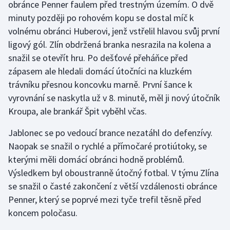
obránce Penner faulem před trestným územím. O dvě
minuty později po rohovém kopu se dostal míč k
Gymnastika
volnému obránci Huberovi, jenž vstřelil hlavou svůj první
ligový gól. Zlín obdržená branka nesrazila na kolena a
Házená
snažil se otevřít hru. Po dešťové přeháňce před
zápasem ale hledali domácí útočníci na kluzkém
Jezdectví
trávníku přesnou koncovku marně. První šance k
vyrovnání se naskytla už v 8. minutě, měl ji nový útočník
Judo
Kroupa, ale brankář Špit vyběhl včas.
Krasobruslení
Jablonec se po vedoucí brance nezatáhl do defenzívy.
Naopak se snažil o rychlé a přímočaré protiútoky, se
Lezení
kterými měli domácí obránci hodně problémů.
Lyže a snowboard
Výsledkem byl oboustranně útočný fotbal. V týmu Zlína
se snažil o časté zakončení z větší vzdálenosti obránce
Moderní pětiboj
Penner, který se poprvé mezi tyče trefil těsně před
koncem poločasu.
Motorsport