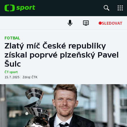
POPULÁRNÍ
SLEDOVAT
Fotbal
FOTBAL
Zlatý míč České republiky
Hokej
získal poprvé plzeňský Pavel
Šulc
Tenis
ČT sport
Atletika
15. 7. 2025
|
Zdroj:
ČTK
Cyklistika
DALŠÍ SPORTY
Americký fotbal
NEPŘEHLÉDNĚTE