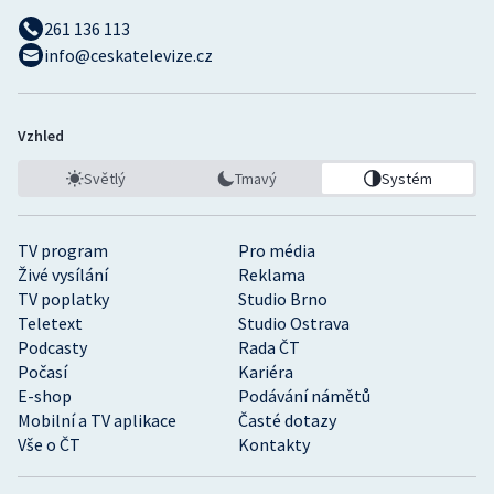
261 136 113
info@ceskatelevize.cz
Vzhled
Světlý
Tmavý
Systém
TV program
Pro média
Živé vysílání
Reklama
TV poplatky
Studio Brno
Teletext
Studio Ostrava
Podcasty
Rada ČT
Počasí
Kariéra
E-shop
Podávání námětů
Mobilní a TV aplikace
Časté dotazy
Vše o ČT
Kontakty