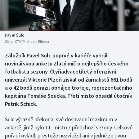
Baseball a softbal
Soutěže
Basketbal
Historické návraty
Biatlon
Aplikace ČT sport
Pavel Šulc
Zdroj:
ČTK/Michaela Říhová
Boby a skeleton
AZ kvíz
Záložník Pavel Šulc poprvé v kariéře vyhrál
novinářskou anketu Zlatý míč o nejlepšího českého
Box
fotbalistu sezony. Čtyřiadvacetiletý ofenzivní
Curling
univerzál Viktorie Plzeň získal od žurnalistů 661 bodů
a o 42 bodů porazil obhájce trofeje, reprezentačního
Dostihy
kapitána Tomáše Součka. Třetí místo obsadil útočník
Patrik Schick.
Florbal
Šulc výrazně překonal své dosavadní maximum v
Futsal
anketě, jímž bylo 11. místo z předchozí sezony. Celkové
pořadí ovládl, přestože nezvítězil ani v jedné ze dvou
Golf