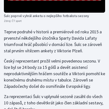
Olympijské hry
Šulc poprvé vyhrál anketu o nejlepšího fotbalistu sezony
Parasport
Zdroj:
ČT sport
Plavání
Teprve podruhé v historii a premiérově od roku 2015 a
prvenství někdejšího útočníka Sparty Davida Lafaty
Plážový volejbal
triumfoval hráč působící v domácí lize. Šulc se zároveň
stal prvním vítězem ankety z Viktorie Plzeň.
Ragby
Český reprezentant prožil velmi povedenou sezonu. V
Rychlobruslení
lize byl se 24 body za 15 gólů a devět asistencí
neproduktivnějším hráčem soutěže a Viktorii pomohl ke
Rychlostní kanoistika
konečnému druhému místu v tabulce. Zároveň se
Západočechy došel do osmifinále Evropské ligy.
Short track
Za reprezentaci Šulc v uplynulé sezoně zasáhl do všech
Sportovní střelba
10 zápasů, z toho devětkrát jako člen základní sestavy,