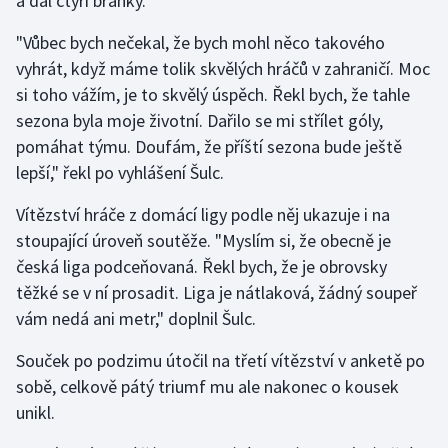
a dal čtyři branky.
Stolní tenis
"Vůbec bych nečekal, že bych mohl něco takového
Triatlon
vyhrát, když máme tolik skvělých hráčů v zahraničí. Moc
si toho vážím, je to skvělý úspěch. Řekl bych, že tahle
Veslování
sezona byla moje životní. Dařilo se mi střílet góly,
pomáhat týmu. Doufám, že příští sezona bude ještě
Vodní slalom
lepší," řekl po vyhlášení Šulc.
Volejbal
Vítězství hráče z domácí ligy podle něj ukazuje i na
stoupající úroveň soutěže. "Myslím si, že obecně je
Ostatní
česká liga podceňovaná. Řekl bych, že je obrovsky
těžké se v ní prosadit. Liga je nátlaková, žádný soupeř
vám nedá ani metr," doplnil Šulc.
Souček po podzimu útočil na třetí vítězství v anketě po
sobě, celkově pátý triumf mu ale nakonec o kousek
unikl.