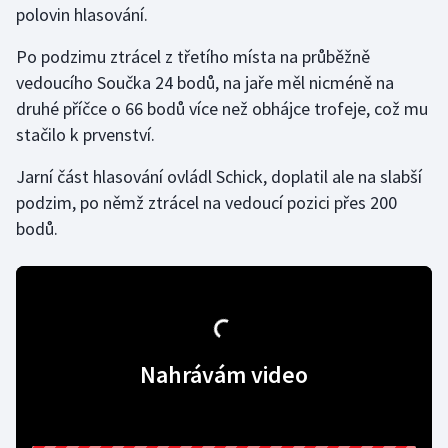
polovin hlasování.
Gymnastika
Po podzimu ztrácel z třetího místa na průběžně
vedoucího Součka 24 bodů, na jaře měl nicméně na
Házená
druhé příčce o 66 bodů více než obhájce trofeje, což mu
stačilo k prvenství.
Jezdectví
Jarní část hlasování ovládl Schick, doplatil ale na slabší
Judo
podzim, po němž ztrácel na vedoucí pozici přes 200
bodů.
Krasobruslení
Lezení
Lyže a snowboard
Nahrávám video
Moderní pětiboj
Motorsport