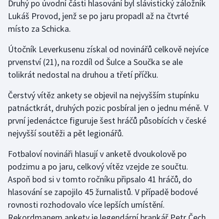
Druhý po úvodní části hlasování byl slávistický záložník
Lukáš Provod, jenž se po jaru propadl až na čtvrté
místo za Schicka.
Útočník Leverkusenu získal od novinářů celkově nejvíce
prvenství (21), na rozdíl od Šulce a Součka se ale
tolikrát nedostal na druhou a třetí příčku.
Čerstvý vítěz ankety se objevil na nejvyšším stupínku
patnáctkrát, druhých pozic posbíral jen o jednu méně. V
první jedenáctce figuruje šest hráčů působících v české
nejvyšší soutěži a pět legionářů.
Fotbaloví novináři hlasují v anketě dvoukolově po
podzimu a po jaru, celkový vítěz vzejde ze součtu.
Aspoň bod si v tomto ročníku připsalo 41 hráčů, do
hlasování se zapojilo 45 žurnalistů. V případě bodové
rovnosti rozhodovalo více lepších umístění.
Rekordmanem ankety je legendární brankář Petr Čech