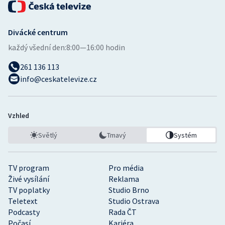
Divácké centrum
každý všední den:
8:00—16:00 hodin
261 136 113
info@ceskatelevize.cz
Vzhled
Světlý
Tmavý
Systém
TV program
Pro média
Živé vysílání
Reklama
TV poplatky
Studio Brno
Teletext
Studio Ostrava
Podcasty
Rada ČT
Počasí
Kariéra