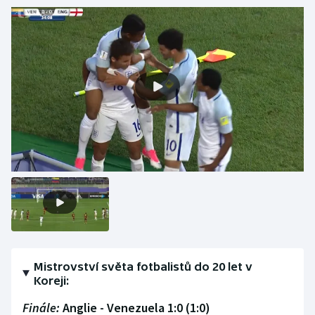
Olympijské hry
Parasport
Plavání
Plážový volejbal
Ragby
Rychlobruslení
Rychlostní kanoistika
Short track
Mistrovství světa fotbalistů do 20 let v
Koreji:
Sportovní střelba
Finále:
Anglie - Venezuela 1:0 (1:0)