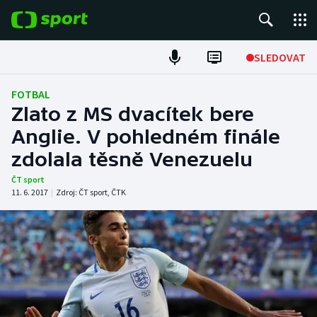
POPULÁRNÍ
SLEDOVAT
Fotbal
FOTBAL
Zlato z MS dvacítek bere
Hokej
Anglie. V pohledném finále
zdolala těsně Venezuelu
Tenis
ČT sport
Atletika
11. 6. 2017
|
Zdroj:
ČT sport
,
ČTK
Cyklistika
DALŠÍ SPORTY
Americký fotbal
NEPŘEHLÉDNĚTE