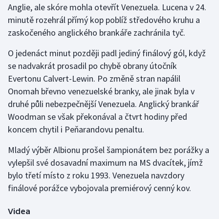
Anglie, ale skóre mohla otevřít Venezuela. Lucena v 24.
minutě rozehrál přímý kop poblíž středového kruhu a
Gymnastika
zaskočeného anglického brankáře zachránila tyč.
Házená
O jedenáct minut později padl jediný finálový gól, když
se nadvakrát prosadil po chybě obrany útočník
Jezdectví
Evertonu Calvert-Lewin. Po změně stran napálil
Onomah břevno venezuelské branky, ale jinak byla v
Judo
druhé půli nebezpečnější Venezuela. Anglický brankář
Woodman se však překonával a čtvrt hodiny před
Krasobruslení
koncem chytil i Peňarandovu penaltu.
Lezení
Mladý výběr Albionu prošel šampionátem bez porážky a
vylepšil své dosavadní maximum na MS dvacítek, jímž
Lyže a snowboard
bylo třetí místo z roku 1993. Venezuela navzdory
Moderní pětiboj
finálové porážce vybojovala premiérový cenný kov.
Motorsport
Videa