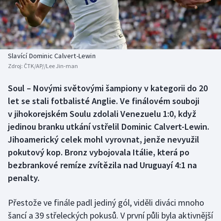
Baseball a softbal
Soutěže
Basketbal
Historické návraty
Biatlon
Aplikace ČT sport
Slavící Dominic Calvert-Lewin
Zdroj:
ČTK/AP//Lee Jin-man
Boby a skeleton
AZ kvíz
Soul – Novými světovými šampiony v kategorii do 20
let se stali fotbalisté Anglie. Ve finálovém souboji
Box
v jihokorejském Soulu zdolali Venezuelu 1:0, když
Curling
jedinou branku utkání vstřelil Dominic Calvert-Lewin.
Jihoamerický celek mohl vyrovnat, jenže nevyužil
Dostihy
pokutový kop. Bronz vybojovala Itálie, která po
bezbrankové remíze zvítězila nad Uruguayí 4:1 na
Florbal
penalty.
Futsal
Přestože ve finále padl jediný gól, viděli diváci mnoho
šancí a 39 střeleckých pokusů. V první půli byla aktivnější
Golf