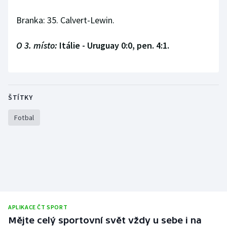
Stolní tenis
Branka: 35. Calvert-Lewin.
Triatlon
O 3. místo:
Itálie - Uruguay 0:0, pen. 4:1.
Veslování
Vodní slalom
ŠTÍTKY
Volejbal
Fotbal
Ostatní
APLIKACE ČT SPORT
Mějte celý sportovní svět vždy u sebe i na