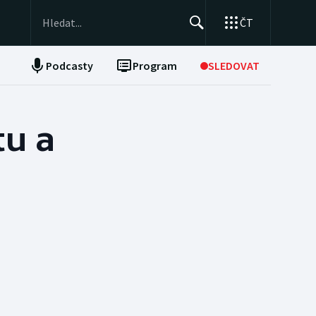
ČT
Podcasty
Program
SLEDOVAT
NEPŘEHLÉDNĚTE
Soutěže
tu a
Historické návraty
Aplikace ČT sport
AZ kvíz