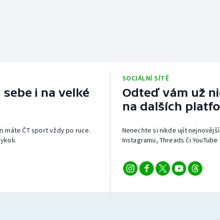
SOCIÁLNÍ SÍTĚ
 sebe i na velké
Odteď vám už nic
na dalších platf
izi máte ČT sport vždy po ruce.
Nenechte si nikde ujít nejnovější
ykoli.
Instagramu, Threads či YouTube 