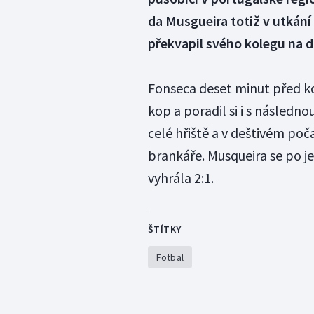
da Musgueira totiž v utkání
překvapil svého kolegu na d
Fonseca deset minut před k
kop a poradil si i s následn
celé hřiště a v deštivém po
brankáře. Musqueira se po je
vyhrála 2:1.
ŠTÍTKY
Fotbal