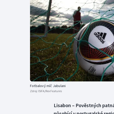
Curling
Dostihy
Florbal
Futsal
Golf
Gymnastika
Fotbalový míč Jabulani
Zdroj:
ISIFA/Rex Features
Lisabon – Pověstných patná
působící v portugalské regi