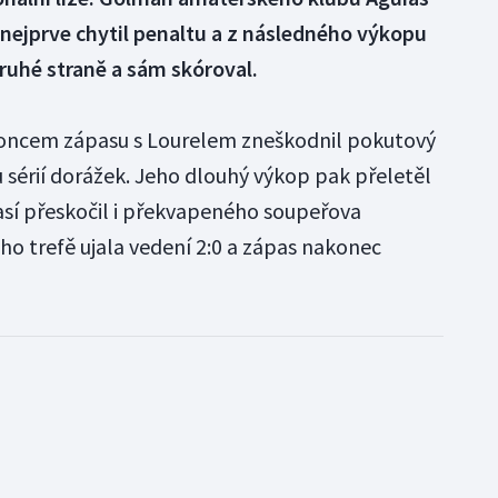
 nejprve chytil penaltu a z následného výkopu
ruhé straně a sám skóroval.
oncem zápasu s Lourelem zneškodnil pokutový
ou sérií dorážek. Jeho dlouhý výkop pak přeletěl
časí přeskočil i překvapeného soupeřova
ho trefě ujala vedení 2:0 a zápas nakonec