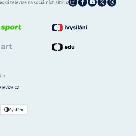
eská televize na sociálních sítích:
din
levize.cz
Systém