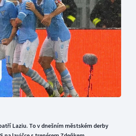
Moderní pětiboj
Triatlon
Motorsport
Veslování
Olympijské hry
Vodní slalom
Parasport
Volejbal
Plavání
Ostatní
Plážový volejbal
 patří Laziu. To v dnešním městském derby
AS na lavičce s trenérem Zdeňkem