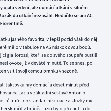
y ujalo vedení, ale domácí utkání v silném
 Kozák do utkání nezasáhl. Nedařilo se ani AC
Fiorentině.
tku jasného favorita. V lepší pozici však do něj
eré mělo v tabulce na AS náskok dvou bodů.
ící giallorossi, kteří se do svého soupeře pustili
řinesl ovoce již v deváté minutě. To se snesl po
en vsítil svoji osmou branku v sezoně.
li taktovku hry domácí a deset minut před
chovanec Lazia v základní sestavě Antonio
etrů opřel do standartní situace a kluzký míč
i skončil v bráně. Lazio bylo při chuti a do