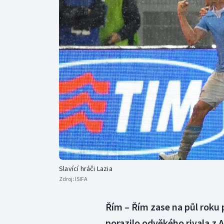
Curling
Dostihy
Florbal
Futsal
Golf
Gymnastika
Slavící hráči Lazia
Zdroj:
ISIFA
Řím – Řím zase na půl roku
porazilo odvěkého rivala z 