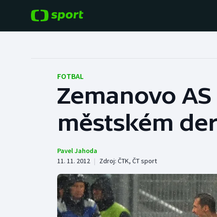
POPULÁRNÍ
DALŠÍ SPORTY
Fotbal
Americký fotbal
FOTBAL
Zemanovo AS 
Hokej
Baseball a softbal
městském derb
Tenis
Basketbal
Atletika
Biatlon
Pavel Jahoda
11. 11. 2012
|
Zdroj:
ČTK
,
ČT sport
Cyklistika
Boby a skeleton
Box