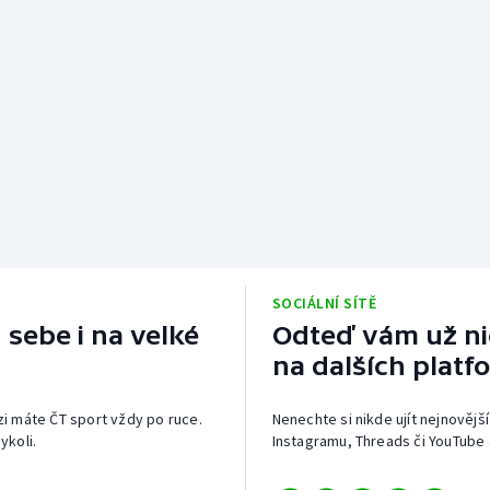
SOCIÁLNÍ SÍTĚ
 sebe i na velké
Odteď vám už nic
na dalších platf
izi máte ČT sport vždy po ruce.
Nenechte si nikde ujít nejnovější
ykoli.
Instagramu, Threads či YouTube 