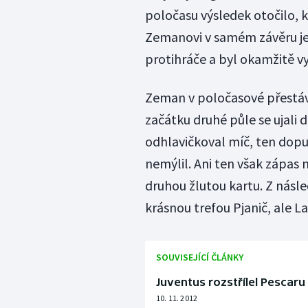
poločasu výsledek otočilo, kd
Zemanovi v samém závěru ješ
protihráče a byl okamžitě v
Zeman v poločasové přestáv
začátku druhé půle se ujali
odhlavičkoval míč, ten dopu
nemýlil. Ani ten však zápas 
druhou žlutou kartu. Z násle
krásnou trefou Pjanič, ale Laz
SOUVISEJÍCÍ ČLÁNKY
Juventus rozstřílel Pescar
10. 11. 2012