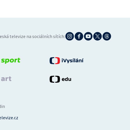
eská televize na sociálních sítích:
din
levize.cz