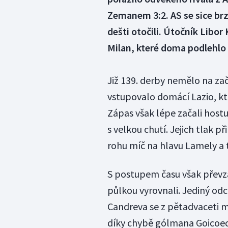
Zemanem 3:2. AS se sice brz
dešti otočili. Útočník Libor
Milan, které doma podlehlo 
Již 139. derby nemělo na začá
vstupovalo domácí Lazio, kt
Zápas však lépe začali hostuj
s velkou chutí. Jejich tlak p
rohu míč na hlavu Lamely a t
S postupem času však převza
půlkou vyrovnali. Jediný od
Candreva se z pětadvaceti m
díky chybě gólmana Goicoeche