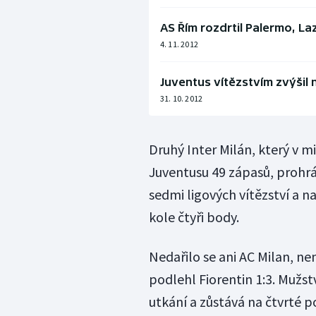
AS Řím rozdrtil Palermo, La
4. 11. 2012
Juventus vítězstvím zvýšil 
31. 10. 2012
Druhý Inter Milán, který v m
Juventusu 49 zápasů, prohrál n
sedmi ligových vítězství a 
kole čtyři body.
Nedařilo se ani AC Milan, n
podlehl Fiorentin 1:3. Mužst
utkání a zůstává na čtvrté po