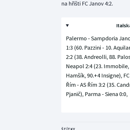
na hřišti FC Janov 4:2.
Italsk
Palermo - Sampdoria Janov 
1:3 (60. Pazzini - 10. Aquil
2:2 (38. Andreolli, 88. Palo
Neapol 2:4 (23. Immobile, 5
Hamšík, 90.+4 Insigne), FC
Řím - AS Řím 3:2 (35. Candr
Pjanič), Parma - Siena 0:0,
ŠTÍTKY