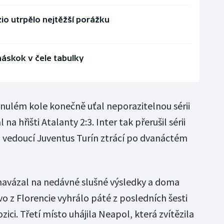
zio utrpělo nejtěžší porážku
náskok v čele tabulky
inulém kole konečně uťal neporazitelnou sérii
a hřišti Atalanty 2:3. Inter tak přerušil sérii
na vedoucí Juventus Turín ztrácí po dvanáctém
enavázal na nedávné slušné výsledky a doma
vo z Florencie vyhrálo páté z posledních šesti
zici. Třetí místo uhájila Neapol, která zvítězila