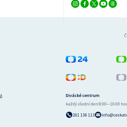
Č
Divácké centrum
ů
každý všední den:
8:00—16:00 ho
261 136 113
info@ceskate