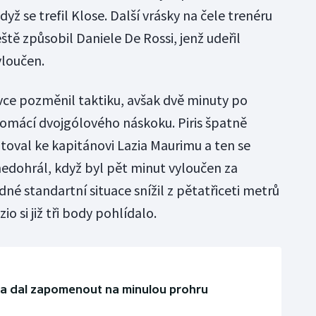
yž se trefil Klose. Další vrásky na čele trenéru
tě způsobil Daniele De Rossi, jenž udeřil
yloučen.
ce pozměnil taktiku, avšak dvě minuty po
 domácí dvojgólového náskoku. Piris špatně
toval ke kapitánovi Lazia Maurimu a ten se
nedohrál, když byl pět minut vyloučen za
dné standartní situace snížil z pětatřiceti metrů
io si již tři body pohlídalo.
u a dal zapomenout na minulou prohru