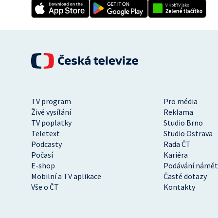
TV program
Pro média
Živé vysílání
Reklama
TV poplatky
Studio Brno
Teletext
Studio Ostrava
Podcasty
Rada ČT
Počasí
Kariéra
E-shop
Podávání námět
Mobilní a TV aplikace
Časté dotazy
Vše o ČT
Kontakty