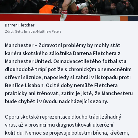
Baseball a softbal
Soutěže
Basketbal
Historické návraty
Darren Fletcher
Zdroj:
Getty Images/Matthew Peters
Biatlon
Aplikace ČT sport
Manchester – Zdravotní problémy by mohly stát
Boby a skeleton
AZ kvíz
kariéru skotského záložníka Darrena Fletchera z
Manchester United. Osmadvacetiletého fotbalistu
Box
dlouhodobě trápí potíže s chronickým onemocněním
střevní sliznice, naposledy si zahrál v listopadu proti
Curling
Benfice Lisabon. Od té doby nemůže Fletchera
prakticky ani trénovat, zatím je jisté, že Manchesteru
Dostihy
bude chybět i v úvodu nadcházející sezony.
Florbal
Oporu skotské reprezentace dlouho trápil záhadný
Futsal
virus, až v prosinci mu diagnostikovali ulcerózní
kolitidu. Nemoc se projevuje bolestmi břicha, křečemi,
Golf