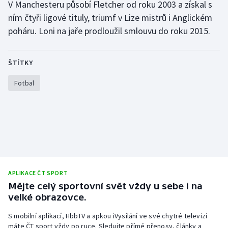
V Manchesteru působí Fletcher od roku 2003 a získal s
Olympijské hry
ním čtyři ligové tituly, triumf v Lize mistrů i Anglickém
poháru. Loni na jaře prodloužil smlouvu do roku 2015.
Parasport
ŠTÍTKY
Plavání
Fotbal
Plážový volejbal
Ragby
Rychlobruslení
Rychlostní kanoistika
APLIKACE ČT SPORT
Mějte celý sportovní svět vždy u sebe i na
Short track
velké obrazovce.
Sportovní střelba
S mobilní aplikací, HbbTV a apkou iVysílání ve své chytré televizi
máte ČT sport vždy po ruce. Sledujte přímé přenosy, články a