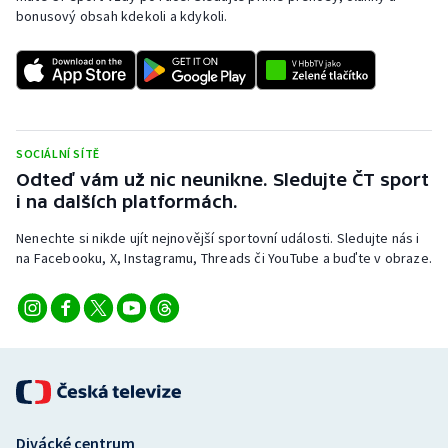
Stolní tenis
bonusový obsah kdekoli a kdykoli.
Triatlon
Veslování
SOCIÁLNÍ SÍTĚ
Vodní slalom
Odteď vám už nic neunikne. Sledujte ČT sport
i na dalších platformách.
Volejbal
Nenechte si nikde ujít nejnovější sportovní události. Sledujte nás i
Ostatní
na Facebooku, X, Instagramu, Threads či YouTube a buďte v obraze.
Divácké centrum