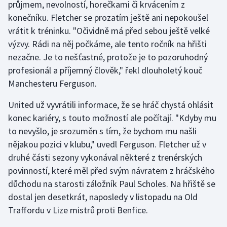
průjmem, nevolností, horečkami či krvácením z
konečníku. Fletcher se prozatím ještě ani nepokoušel
Gymnastika
vrátit k tréninku. "Očividně má před sebou ještě velké
výzvy. Rádi na něj počkáme, ale tento ročník na hřišti
Házená
nezačne. Je to nešťastné, protože je to pozoruhodný
profesionál a příjemný člověk," řekl dlouholetý kouč
Jezdectví
Manchesteru Ferguson.
Judo
United už vyvrátili informace, že se hráč chystá ohlásit
konec kariéry, s touto možností ale počítají. "Kdyby mu
Krasobruslení
to nevyšlo, je srozuměn s tím, že bychom mu našli
nějakou pozici v klubu," uvedl Ferguson. Fletcher už v
Lezení
druhé části sezony vykonával některé z trenérských
Lyže a snowboard
povinností, které měl před svým návratem z hráčského
důchodu na starosti záložník Paul Scholes. Na hřiště se
Moderní pětiboj
dostal jen desetkrát, naposledy v listopadu na Old
Traffordu v Lize mistrů proti Benfice.
Motorsport