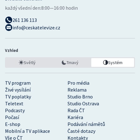
každý všední den:
8:00—16:00 hodin
261 136 113
info@ceskatelevize.cz
Vzhled
Světlý
Tmavý
Systém
TV program
Pro média
Živé vysílání
Reklama
TV poplatky
Studio Brno
Teletext
Studio Ostrava
Podcasty
Rada ČT
Počasí
Kariéra
E-shop
Podávání námětů
Mobilní a TV aplikace
Časté dotazy
Vše o ČT
Kontakty