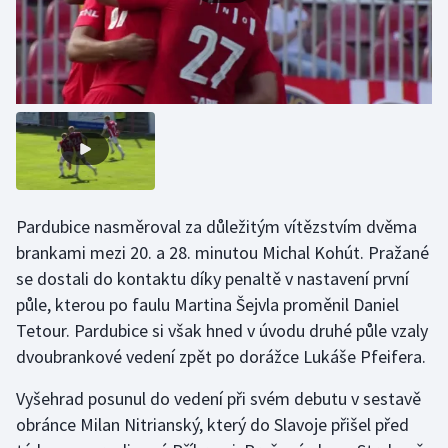
Stolní tenis
Triatlon
Veslování
Vodní slalom
Volejbal
Pardubice nasměroval za důležitým vítězstvím dvěma
brankami mezi 20. a 28. minutou Michal Kohút. Pražané
Ostatní
se dostali do kontaktu díky penaltě v nastavení první
půle, kterou po faulu Martina Šejvla proměnil Daniel
Tetour. Pardubice si však hned v úvodu druhé půle vzaly
dvoubrankové vedení zpět po dorážce Lukáše Pfeifera.
Vyšehrad posunul do vedení při svém debutu v sestavě
obránce Milan Nitrianský, který do Slavoje přišel před