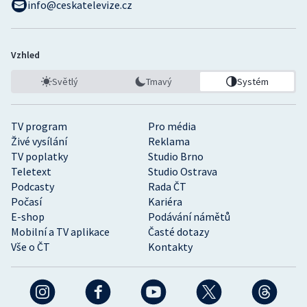
info@ceskatelevize.cz
Vzhled
Světlý
Tmavý
Systém
TV program
Pro média
Živé vysílání
Reklama
TV poplatky
Studio Brno
Teletext
Studio Ostrava
Podcasty
Rada ČT
Počasí
Kariéra
E-shop
Podávání námětů
Mobilní a TV aplikace
Časté dotazy
Vše o ČT
Kontakty