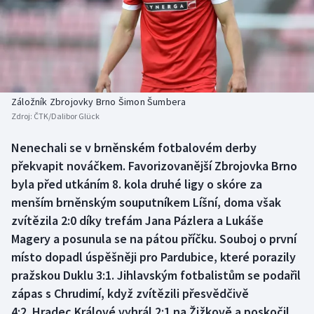
Baseball a softbal
Soutěže
Basketbal
Historické návraty
Biatlon
Aplikace ČT sport
Záložník Zbrojovky Brno Šimon Šumbera
Boby a skeleton
AZ kvíz
Zdroj:
ČTK/Dalibor Glück
Box
Nenechali se v brněnském fotbalovém derby
překvapit nováčkem. Favorizovanější Zbrojovka Brno
Curling
byla před utkáním 8. kola druhé ligy o skóre za
menším brněnským souputníkem Líšní, doma však
Dostihy
zvítězila 2:0 díky trefám Jana Pázlera a Lukáše
Magery a posunula se na pátou příčku. Souboj o první
Florbal
místo dopadl úspěšněji pro Pardubice, které porazily
pražskou Duklu 3:1. Jihlavským fotbalistům se podařil
Futsal
zápas s Chrudimí, když zvítězili přesvědčivě
4:2. Hradec Králové vyhrál 2:1 na Žižkově a poskočil
Golf