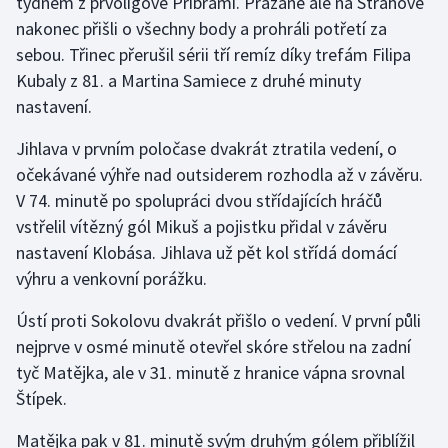
týdnem z prvoligové Příbrami. Pražané ale na Strahově
nakonec přišli o všechny body a prohráli potřetí za
sebou. Třinec přerušil sérii tří remíz díky trefám Filipa
Kubaly z 81. a Martina Samiece z druhé minuty
nastavení.
Jihlava v prvním poločase dvakrát ztratila vedení, o
očekávané výhře nad outsiderem rozhodla až v závěru.
V 74. minutě po spolupráci dvou střídajících hráčů
vstřelil vítězný gól Mikuš a pojistku přidal v závěru
nastavení Klobása. Jihlava už pět kol střídá domácí
výhru a venkovní porážku.
Ústí proti Sokolovu dvakrát přišlo o vedení. V první půli
nejprve v osmé minutě otevřel skóre střelou na zadní
tyč Matějka, ale v 31. minutě z hranice vápna srovnal
Štípek.
Matějka pak v 81. minutě svým druhým gólem přiblížil