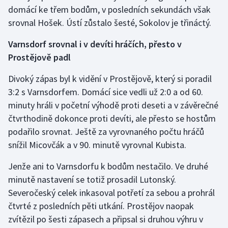
domácí ke třem bodům, v posledních sekundách však
srovnal Hošek. Ústí zůstalo šesté, Sokolov je třináctý.
Varnsdorf srovnal i v devíti hráčích, přesto v
Prostějově padl
Divoký zápas byl k vidění v Prostějově, který si poradil
3:2 s Varnsdorfem. Domácí sice vedli už 2:0 a od 60.
minuty hráli v početní výhodě proti deseti a v závěrečné
čtvrthodině dokonce proti devíti, ale přesto se hostům
podařilo srovnat. Ještě za vyrovnaného počtu hráčů
snížil Micovčák a v 90. minutě vyrovnal Kubista.
Jenže ani to Varnsdorfu k bodům nestačilo. Ve druhé
minutě nastavení se totiž prosadil Lutonský.
Severočeský celek inkasoval potřetí za sebou a prohrál
čtvrté z posledních pěti utkání. Prostějov naopak
zvítězil po šesti zápasech a připsal si druhou výhru v