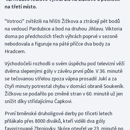
na třetí místo.
Gymnastika
"Votroci" zvítězili na hřišti Žižkova a ztrácejí pět bodů
Házená
na vedoucí Pardubice a bod na druhou Jihlavu. Viktoria
doma po předchozích třech výhrách poprvé v sezoně
Jezdectví
nebodovala a figuruje na páté příčce dva body za
Hradcem.
Judo
Východočeši rozhodli o svém úspěchu pod televizní věží
Krasobruslení
dvěma slepenými góly v závěru první půle. V 36. minutě
se tečovanou střelou zpoza vápna prosadil Jukl a za
Lezení
čtyři minuty potrestal chybu v domácí obraně Soukeník.
Žižkovu se podařilo po změně stran v 60. minutě už jen
Lyže a snowboard
snížit díky střídajícímu Čapkovi.
Moderní pětiboj
První brněnské druholigové derby po třiceti letech
přilákalo přes 8000 diváků, kteří viděli dva góly
Motorsport
favorizované Zbrojovky. Skóre otevřel ve 23. minutě po