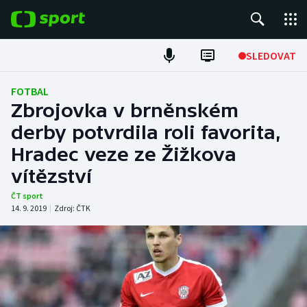
POPULÁRNÍ
SLEDOVAT
Fotbal
FOTBAL
Zbrojovka v brněnském
Hokej
derby potvrdila roli favorita,
Hradec veze ze Žižkova
Tenis
vítězství
Atletika
ČT sport
14. 9. 2019
|
Zdroj:
ČTK
Cyklistika
DALŠÍ SPORTY
Americký fotbal
NEPŘEHLÉDNĚTE