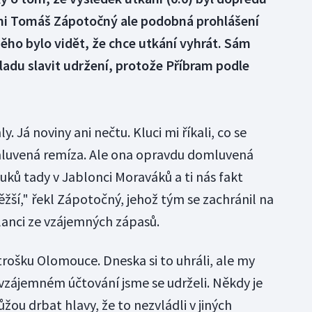
mi Tomáš Zápotočný ale podobná prohlášení
ěho bylo vidět, že chce utkání vyhrát. Sám
adu slavit udržení, protože Příbram podle
 Já noviny ani nečtu. Kluci mi říkali, co se
mluvená remíza. Ale ona opravdu domluvená
uků tady v Jablonci Moraváků a ti nás fakt
těžší," řekl Zápotočný, jehož tým se zachránil na
lanci ze vzájemných zápasů.
o trošku Olomouce. Dneska si to uhráli, ale my
e vzájemném účtování jsme se udrželi. Někdy je
ůžou drbat hlavy, že to nezvládli v jiných