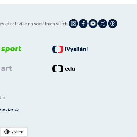
eská televize na sociálních sítích:
din
levize.cz
Systém