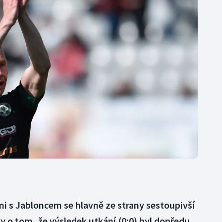
Moderní pětiboj
Triatlon
Motorsport
Veslování
Olympijské hry
Vodní slalom
Parasport
Volejbal
Plavání
Ostatní
Plážový volejbal
mi s Jabloncem se hlavně ze strany sestoupivší
 o tom, že výsledek utkání (0:0) byl dopředu