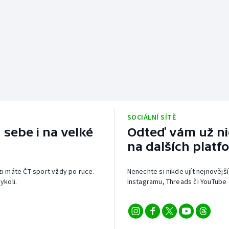
SOCIÁLNÍ SÍTĚ
 sebe i na velké
Odteď vám už nic
na dalších platf
izi máte ČT sport vždy po ruce.
Nenechte si nikde ujít nejnovější
ykoli.
Instagramu, Threads či YouTube 