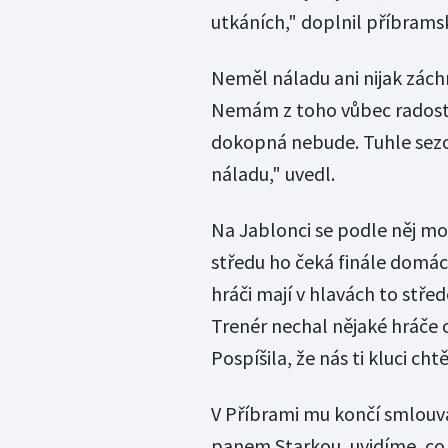
utkáních," doplnil příbrams
Neměl náladu ani nijak záchra
Nemám z toho vůbec radost, 
dokopná nebude. Tuhle sezon
náladu," uvedl.
Na Jablonci se podle něj moh
středu ho čeká finále domác
hráči mají v hlavách to stře
Trenér nechal nějaké hráče od
Pospíšila, že nás ti kluci ch
V Příbrami mu končí smlouva,
panem Starkou, uvidíme, co 