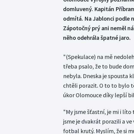
domluvený. Kapitán Příbra
odmítá. Na Jablonci podle n
Zápotočný prý ani neměl nál
něho odehrála špatné jaro.
"(Spekulace) na mě nedolehly.
třeba psalo, že to bude do
nebyla. Dneska je spousta kl
chtěli porazit. O to to bylo 
úkor Olomouce díky lepší bi
"My jsme šťastní, je mi i lít
jsme je dvakrát porazili a v
fotbal krutý. Myslím, že si m