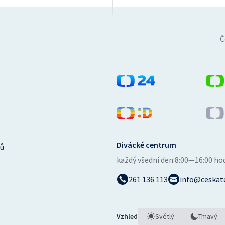
Č
Divácké centrum
ů
každý všední den:
8:00—16:00 ho
261 136 113
info@ceskate
Vzhled
Světlý
Tmavý