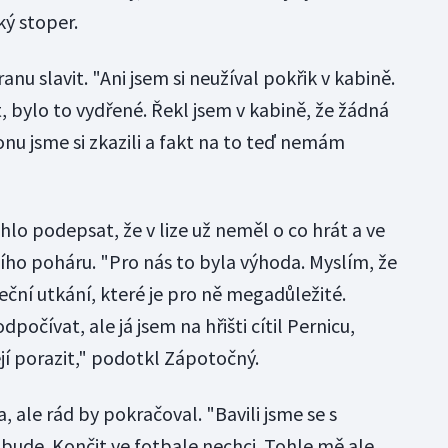
ký stoper.
nu slavit. "Ani jsem si neužíval pokřik v kabině.
bylo to vydřené. Řekl jsem v kabině, že žádná
u jsme si zkazili a fakt na to teď nemám
lo podepsat, že v lize už neměl o co hrát a ve
ího poháru. "Pro nás to byla výhoda. Myslím, že
deční utkání, které je pro ně megadůležité.
počívat, ale já jsem na hřišti cítil Pernicu,
tějí porazit," podotkl Zápotočný.
 ale rád by pokračoval. "Bavili jsme se s
bude. Končit ve fotbale nechci. Tohle mě ale