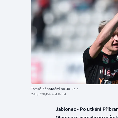
Curling
Dostihy
Florbal
Futsal
Golf
Gymnastika
Tomáš Zápotočný po 30. kole
Zdroj:
ČTK/Petrášek Radek
Jablonec - Po utkání Příbra
Olomouce vyrojily poznámky