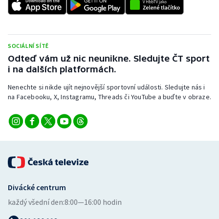
Olympijské hry
Parasport
SOCIÁLNÍ SÍTĚ
Odteď vám už nic neunikne. Sledujte ČT sport
Plavání
i na dalších platformách.
Plážový volejbal
Nenechte si nikde ujít nejnovější sportovní události. Sledujte nás i
na Facebooku, X, Instagramu, Threads či YouTube a buďte v obraze.
Ragby
Rychlobruslení
Rychlostní kanoistika
Short track
Divácké centrum
každý všední den:
8:00—16:00 hodin
Sportovní střelba