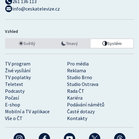
261 136 113
Stolní tenis
info@ceskatelevize.cz
Triatlon
Vzhled
Veslování
Světlý
Tmavý
Systém
Vodní slalom
TV program
Pro média
Volejbal
Živé vysílání
Reklama
TV poplatky
Studio Brno
Ostatní
Teletext
Studio Ostrava
Podcasty
Rada ČT
Počasí
Kariéra
E-shop
Podávání námětů
Mobilní a TV aplikace
Časté dotazy
Vše o ČT
Kontakty