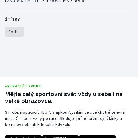
rakouské Admiře a slovenské Senici.
Gymnastika
ŠTÍTKY
Házená
Fotbal
Jezdectví
Judo
Krasobruslení
APLIKACE ČT SPORT
Lezení
Mějte celý sportovní svět vždy u sebe i na
velké obrazovce.
Lyže a snowboard
S mobilní aplikací, HbbTV a apkou iVysílání ve své chytré televizi
Moderní pětiboj
máte ČT sport vždy po ruce. Sledujte přímé přenosy, články a
bonusový obsah kdekoli a kdykoli.
Motorsport