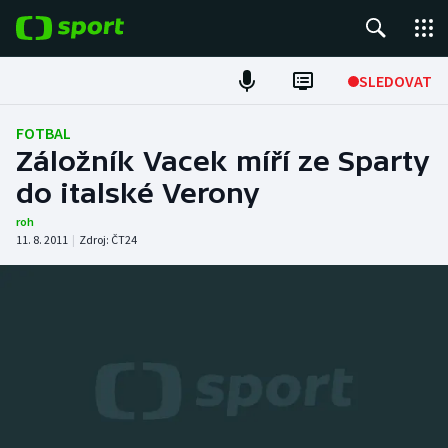
POPULÁRNÍ
SLEDOVAT
Fotbal
FOTBAL
Záložník Vacek míří ze Sparty
Hokej
do italské Verony
Tenis
roh
11. 8. 2011
|
Zdroj:
ČT24
Atletika
Cyklistika
DALŠÍ SPORTY
Americký fotbal
NEPŘEHLÉDNĚTE