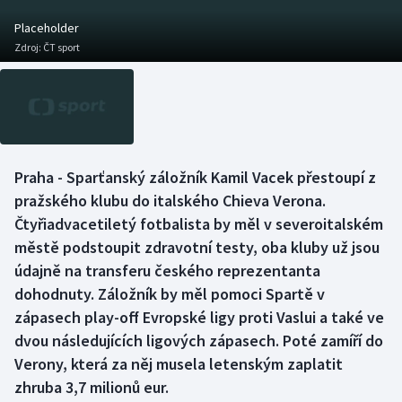
Baseball a softbal
Soutěže
Placeholder
Zdroj:
ČT sport
Basketbal
Historické návraty
Biatlon
Aplikace ČT sport
Boby a skeleton
AZ kvíz
Praha - Sparťanský záložník Kamil Vacek přestoupí z
Box
pražského klubu do italského Chieva Verona.
Čtyřiadvacetiletý fotbalista by měl v severoitalském
Curling
městě podstoupit zdravotní testy, oba kluby už jsou
údajně na transferu českého reprezentanta
Dostihy
dohodnuty. Záložník by měl pomoci Spartě v
Florbal
zápasech play-off Evropské ligy proti Vaslui a také ve
dvou následujících ligových zápasech. Poté zamíří do
Futsal
Verony, která za něj musela letenským zaplatit
zhruba 3,7 milionů eur.
Golf