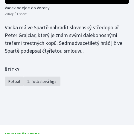
Stolní tenis
Vacek odejde do Verony
Zdroj:
ČT sport
Triatlon
Vacka má ve Spartě nahradit slovenský středopolař
Veslování
Peter Grajciar, který je znám svými dalekonosnými
trefami trestných kopů. Sedmadvacetiletý hráč již ve
Vodní slalom
Spartě podepsal čtyřletou smlouvu.
Volejbal
ŠTÍTKY
Ostatní
Fotbal
1. fotbalová liga