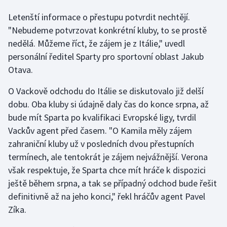
Letenští informace o přestupu potvrdit nechtějí.
Gymnastika
"Nebudeme potvrzovat konkrétní kluby, to se prostě
nedělá. Můžeme říct, že zájem je z Itálie," uvedl
Házená
personální ředitel Sparty pro sportovní oblast Jakub
Otava.
Jezdectví
O Vackově odchodu do Itálie se diskutovalo již delší
Judo
dobu. Oba kluby si údajně daly čas do konce srpna, až
bude mít Sparta po kvalifikaci Evropské ligy, tvrdil
Krasobruslení
Vackův agent před časem. "O Kamila měly zájem
zahraniční kluby už v posledních dvou přestupních
Lezení
termínech, ale tentokrát je zájem nejvážnější. Verona
však respektuje, že Sparta chce mít hráče k dispozici
Lyže a snowboard
ještě během srpna, a tak se případný odchod bude řešit
Moderní pětiboj
definitivně až na jeho konci," řekl hráčův agent Pavel
Zíka.
Motorsport