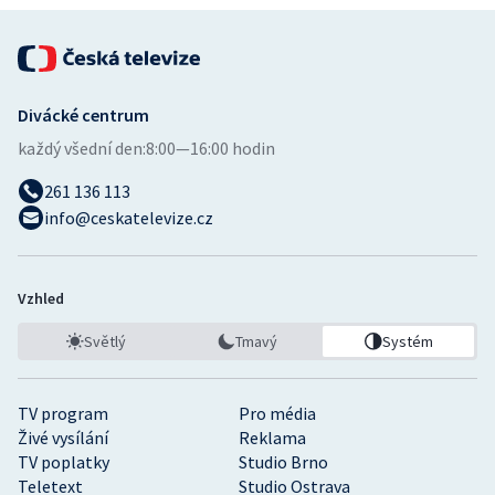
Divácké centrum
každý všední den:
8:00—16:00 hodin
261 136 113
info@ceskatelevize.cz
Vzhled
Světlý
Tmavý
Systém
TV program
Pro média
Živé vysílání
Reklama
TV poplatky
Studio Brno
Teletext
Studio Ostrava