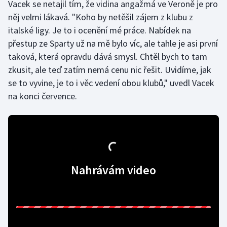
Vacek se netajil tím, že vidina angažmá ve Veroně je pro
Olympijské hry
něj velmi lákavá. "Koho by netěšil zájem z klubu z
italské ligy. Je to i ocenění mé práce. Nabídek na
Parasport
přestup ze Sparty už na mě bylo víc, ale tahle je asi první
taková, která opravdu dává smysl. Chtěl bych to tam
Plavání
zkusit, ale teď zatím nemá cenu nic řešit. Uvidíme, jak
se to vyvine, je to i věc vedení obou klubů," uvedl Vacek
Plážový volejbal
na konci července.
Ragby
Rychlobruslení
Rychlostní kanoistika
Nahrávám video
Short track
Sportovní střelba