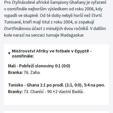
Pro čtyřnásobné africké šampiony Ghaňany je vyřazení
Olympijské hry
v osmifinále nejhorším výsledkem od roku 2006, kdy
vypadli ve skupině. Od té doby nebyli horší než čtvrtí.
Parasport
Tunisané, kteří mají titul z roku 2004, si zopakují
čtvrtfinálovou účast z minulých dvou ročníků. V dalším
Plavání
kole narazí na senzaci turnaje Madagaskar.
Plážový volejbal
Mistrovství Afriky ve fotbale v Egyptě -
Ragby
osmifinále:
Mali - Pobřeží slonoviny 0:1 (0:0)
Rychlobruslení
Branka:
76. Zaha.
Rychlostní kanoistika
Tunisko - Ghana 1:1 po prodl. (1:1, 0:0), 5:4 na pen.
Branky:
73. Chanísí - 90.+2 vlastní Badúi.
Short track
Sportovní střelba