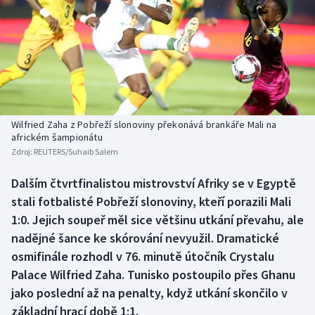
Baseball a softbal
Soutěže
Basketbal
Historické návraty
Biatlon
Aplikace ČT sport
Boby a skeleton
AZ kvíz
Wilfried Zaha z Pobřeží slonoviny překonává brankáře Mali na
africkém šampionátu
Box
Zdroj:
REUTERS/Suhaib Salem
Curling
Dalším čtvrtfinalistou mistrovství Afriky se v Egyptě
stali fotbalisté Pobřeží slonoviny, kteří porazili Mali
Dostihy
1:0. Jejich soupeř měl sice většinu utkání převahu, ale
nadějné šance ke skórování nevyužil. Dramatické
Florbal
osmifinále rozhodl v 76. minutě útočník Crystalu
Palace Wilfried Zaha. Tunisko postoupilo přes Ghanu
Futsal
jako poslední až na penalty, když utkání skončilo v
základní hrací době 1:1.
Golf