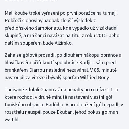
Mali kouše trpké vyřazení po první porážce na turnaji.
Gymnastika
Pobřeží slonoviny naopak zlepší výsledek z
Házená
předloňského šampionátu, kde vypadlo už v základní
skupině, a má šanci navázat na titul z roku 2015. Jeho
Jezdectví
dalším soupeřem bude Alžírsko.
Zaha se gólově prosadil po dlouhém nákopu obránce a
Judo
hlavičkovém přiťuknutí spoluhráče Kodjii - sám před
Krasobruslení
brankářem Diarrou následně nezaváhal. V 85. minutě
nastoupil za vítěze i bývalý sparťan Wilfried Bony.
Lezení
Tunisané zdolali Ghanu až na penalty po remíze 1:1, o
Lyže a snowboard
které rozhodl v druhé minutě nastavení vlastní gól
tuniského obránce Badúiho. V prodloužení gól nepadl, v
Moderní pětiboj
rozstřelu neuspěl pouze Ekuban, jehož pokus gólman
vystihl.
Motorsport