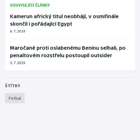
Stolní tenis
SOUVISEJÍCÍ ČLÁNKY
Kamerun africký titul neobhájí, v osmifinále
Triatlon
skončil i pořádající Egypt
6. 7. 2019
Veslování
Maročané proti oslabenému Beninu selhali, po
Vodní slalom
penaltovém rozstřelu postoupil outsider
5. 7. 2019
Volejbal
Ostatní
ŠTÍTKY
Fotbal