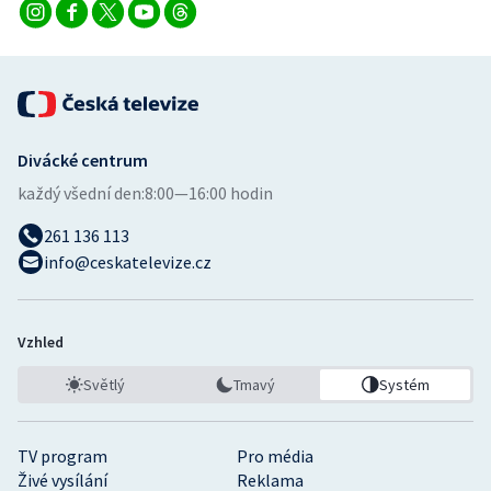
Divácké centrum
každý všední den:
8:00—16:00 hodin
261 136 113
info@ceskatelevize.cz
Vzhled
Světlý
Tmavý
Systém
TV program
Pro média
Živé vysílání
Reklama