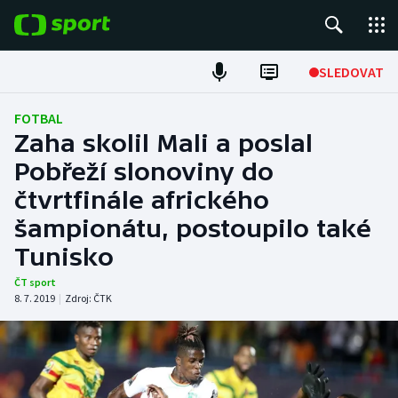
POPULÁRNÍ
SLEDOVAT
Fotbal
FOTBAL
Zaha skolil Mali a poslal
Hokej
Pobřeží slonoviny do
čtvrtfinále afrického
Tenis
šampionátu, postoupilo také
Atletika
Tunisko
Cyklistika
ČT sport
8. 7. 2019
|
Zdroj:
ČTK
DALŠÍ SPORTY
Americký fotbal
NEPŘEHLÉDNĚTE