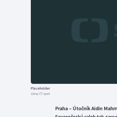
Curling
Dostihy
Florbal
Futsal
Golf
Gymnastika
Placeholder
Zdroj:
ČT sport
Praha – Útočník Aidin Mahm
Severočeský celek tak zare