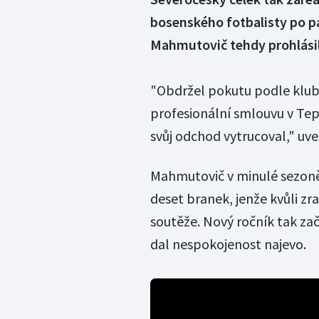
bosenského fotbalisty po p
Mahmutovič tehdy prohlásil,
"Obdržel pokutu podle klub
profesionální smlouvu v Te
svůj odchod vytrucoval," uve
Mahmutovič v minulé sezoně 
deset branek, jenže kvůli zr
soutěže. Nový ročník tak za
dal nespokojenost najevo.