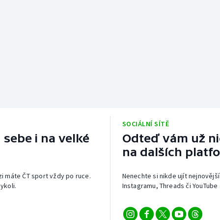
SOCIÁLNÍ SÍTĚ
 sebe i na velké
Odteď vám už nic
na dalších platf
izi máte ČT sport vždy po ruce.
Nenechte si nikde ujít nejnovější
ykoli.
Instagramu, Threads či YouTube 