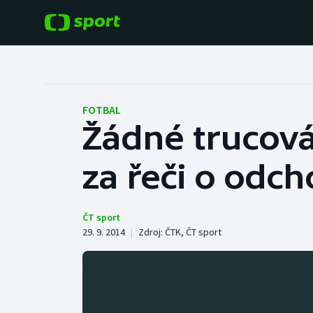
POPULÁRNÍ
DALŠÍ SPORTY
Fotbal
Americký fotbal
FOTBAL
Žádné trucová
Hokej
Baseball a softbal
za řeči o odc
Tenis
Basketbal
Atletika
Biatlon
ČT sport
29. 9. 2014
|
Zdroj:
ČTK
,
ČT sport
Cyklistika
Boby a skeleton
Box