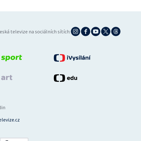
eská televize na sociálních sítích:
din
levize.cz