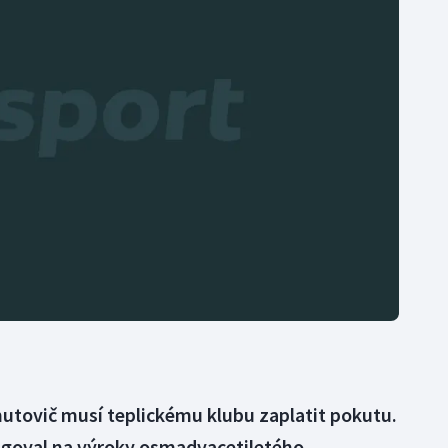
Moderní pětiboj
Triatlon
Motorsport
Veslování
Olympijské hry
Vodní slalom
Parasport
Volejbal
Plavání
Ostatní
Plážový volejbal
utovič musí teplickému klubu zaplatit pokutu.
agoval na výroky osmadvacetiletého