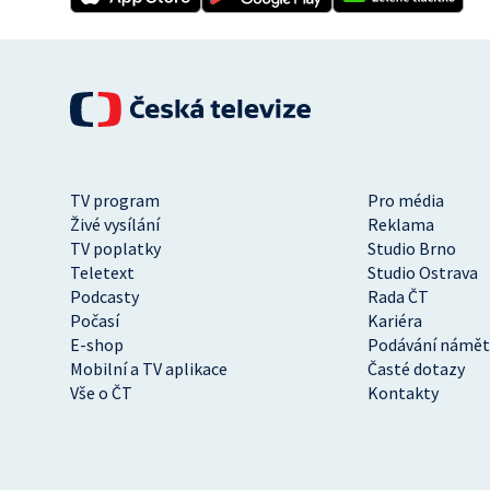
TV program
Pro média
Živé vysílání
Reklama
TV poplatky
Studio Brno
Teletext
Studio Ostrava
Podcasty
Rada ČT
Počasí
Kariéra
E-shop
Podávání námět
Mobilní a TV aplikace
Časté dotazy
Vše o ČT
Kontakty