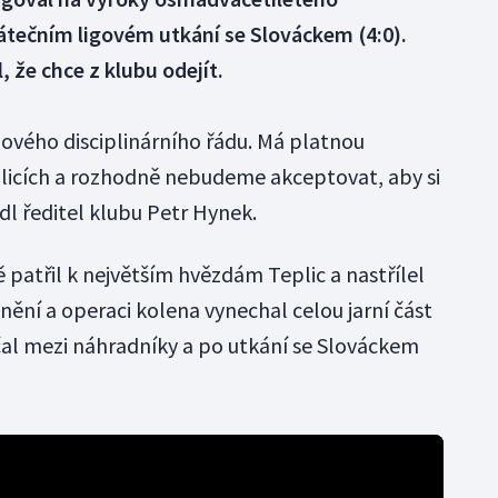
átečním ligovém utkání se Slováckem (4:0).
 že chce z klubu odejít.
ového disciplinárního řádu. Má platnou
plicích a rozhodně nebudeme akceptovat, aby si
dl ředitel klubu Petr Hynek.
patřil k největším hvězdám Teplic a nastřílel
anění a operaci kolena vynechal celou jarní část
čal mezi náhradníky a po utkání se Slováckem