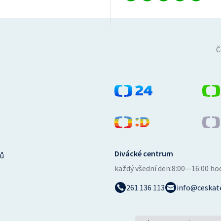
Č
Divácké centrum
ů
každý všední den:
8:00—16:00 ho
261 136 113
info@ceskate