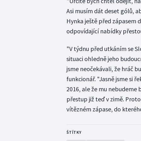
"Určitě bych chtěl odejít, na
Asi musím dát deset gólů, a
Hynka ještě před zápasem do
odpovídající nabídky přesto
"V týdnu před utkáním se Sl
situaci ohledně jeho budoucn
jsme neočekávali, že hráč bu
funkcionář. "Jasně jsme si ř
2016, ale že mu nebudeme br
přestup již teď v zimě. Prot
vítězném zápase, do kterého 
ŠTÍTKY