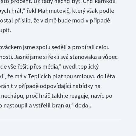
 sto procent. Už tady nechci být. Chci kamkoli.
bych hrál," řekl Mahmutovič, který však podle
stal příslib, že v zimě bude moci v případě
upit.
ováckem jsme spolu seděli a probírali celou
osti. Jasně jsme si řekli svá stanoviska a vůbec
de vše řešit přes média," uvedl teplický
ekli, že má v Teplicích platnou smlouvu do léta
ánit v případě odpovídající nabídky na
o nechápu, proč hráč takhle reaguje, navíc po
nastoupil a vstřelil branku," dodal.