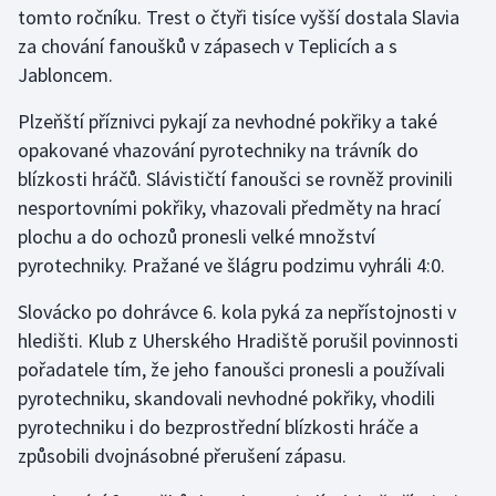
tomto ročníku. Trest o čtyři tisíce vyšší dostala Slavia
za chování fanoušků v zápasech v Teplicích a s
Gymnastika
Jabloncem.
Házená
Plzeňští příznivci pykají za nevhodné pokřiky a také
opakované vhazování pyrotechniky na trávník do
Jezdectví
blízkosti hráčů. Slávističtí fanoušci se rovněž provinili
nesportovními pokřiky, vhazovali předměty na hrací
Judo
plochu a do ochozů pronesli velké množství
pyrotechniky. Pražané ve šlágru podzimu vyhráli 4:0.
Krasobruslení
Slovácko po dohrávce 6. kola pyká za nepřístojnosti v
Lezení
hledišti. Klub z Uherského Hradiště porušil povinnosti
pořadatele tím, že jeho fanoušci pronesli a používali
Lyže a snowboard
pyrotechniku, skandovali nevhodné pokřiky, vhodili
Moderní pětiboj
pyrotechniku i do bezprostřední blízkosti hráče a
způsobili dvojnásobné přerušení zápasu.
Motorsport