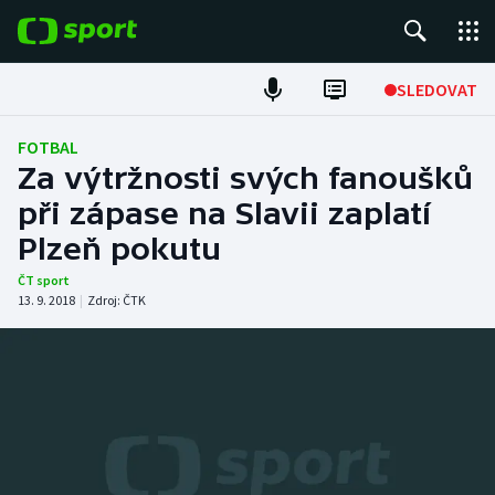
POPULÁRNÍ
SLEDOVAT
Fotbal
FOTBAL
Za výtržnosti svých fanoušků
Hokej
při zápase na Slavii zaplatí
Plzeň pokutu
Tenis
ČT sport
Atletika
13. 9. 2018
|
Zdroj:
ČTK
Cyklistika
DALŠÍ SPORTY
Americký fotbal
NEPŘEHLÉDNĚTE