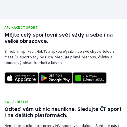
Stolní tenis
Triatlon
APLIKACE ČT SPORT
Veslování
Mějte celý sportovní svět vždy u sebe i na
velké obrazovce.
Vodní slalom
S mobilní aplikací, HbbTV a apkou iVysílání ve své chytré televizi
máte ČT sport vždy po ruce. Sledujte přímé přenosy, články a
Volejbal
bonusový obsah kdekoli a kdykoli.
Ostatní
SOCIÁLNÍ SÍTĚ
Odteď vám už nic neunikne. Sledujte ČT sport
i na dalších platformách.
Nenechte si nikde ujít nejnovější sportovní události. Sledujte nás i