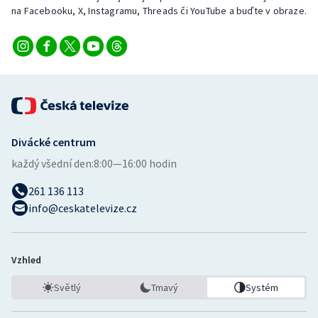
na Facebooku, X, Instagramu, Threads či YouTube a buďte v obraze.
Divácké centrum
každý všední den:
8:00—16:00 hodin
261 136 113
info@ceskatelevize.cz
Vzhled
Světlý
Tmavý
Systém