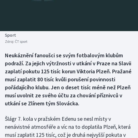
Baseball a softbal
Soutěže
Basketbal
Historické návraty
Biatlon
Aplikace ČT sport
Sport
Zdroj:
ČT sport
Boby a skeleton
AZ kvíz
Neukáznění fanoušci se svým fotbalovým klubům
podraží. Za jejich výtržnosti v utkání v Praze na Slavii
Box
zaplatí pokutu 125 tisíc korun Viktoria Plzeň. Pražané
Curling
musí zaplatit 80 tisíc kvůli porušení povinnosti
pořádajícího klubu. Jen o deset tisíc méně než Plzeň
Dostihy
musí uvolnit ze svého účtu za chování příznivců v
utkání se Zlínem tým Slovácka.
Florbal
Šlágr 7. kola v pražském Edenu se nesl místy v
Futsal
nenávistné atmosféře a víc na to doplatila Plzeň, která
musí zaplatit 125 tisíc, což je druhá nejvyšší pokuta v
Golf