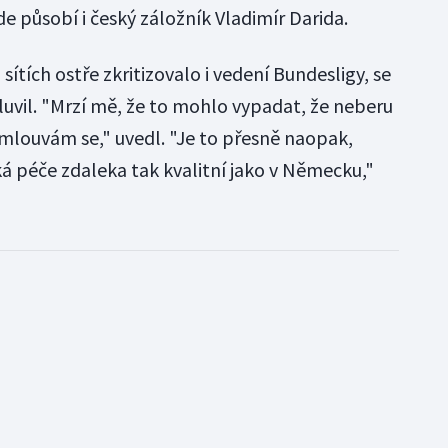
e působí i český záložník Vladimír Darida.
sítích ostře zkritizovalo i vedení Bundesligy, se
vil. "Mrzí mě, že to mohlo vypadat, že neberu
mlouvám se," uvedl. "Je to přesně naopak,
ká péče zdaleka tak kvalitní jako v Německu,"