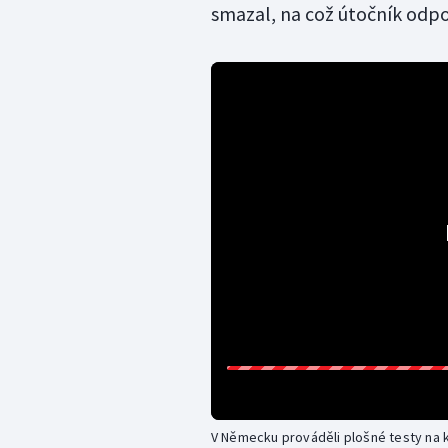
smazal, na což útočník odpov
V Německu prováděli plošné testy na 