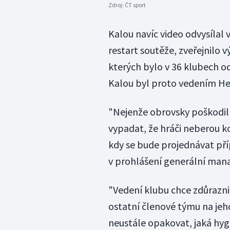
Zdroj:
ČT sport
Kalou navíc video odvysílal v
restart soutěže, zveřejnilo 
kterých bylo v 36 klubech o
Kalou byl proto vedením He
"Nejenže obrovsky poškodil 
vypadat, že hráči neberou k
kdy se bude projednávat pří
v prohlášení generální mana
"Vedení klubu chce zdůraznit,
ostatní členové týmu na jeho
neustále opakovat, jaká hygi