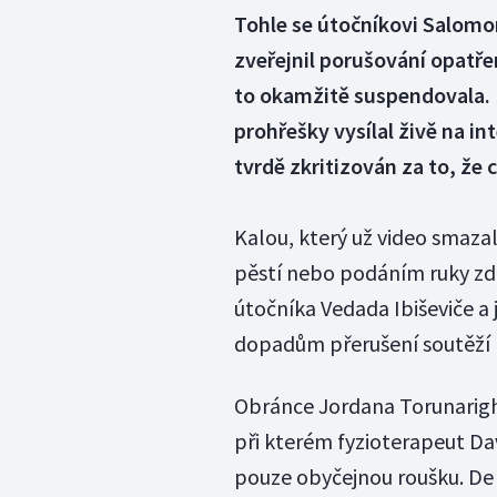
Tohle se útočníkovi Salomo
zveřejnil porušování opatřen
to okamžitě suspendovala. F
prohřešky vysílal živě na i
tvrdě zkritizován za to, že 
Kalou, který už video smazal
pěstí nebo podáním ruky zdr
útočníka Vedada Ibiševiče a 
dopadům přerušení soutěží k
Obránce Jordana Torunarighu
při kterém fyzioterapeut Da
pouze obyčejnou roušku. De 