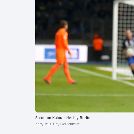
Curling
Dostihy
Florbal
Futsal
Golf
Gymnastika
Salomon Kalou z Herthy Berlín
Zdroj:
REUTERS/Axel Schmidt