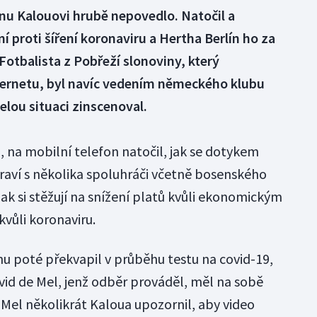
nu Kalouovi hrubě nepovedlo. Natočil a
í proti šíření koronaviru a Hertha Berlín ho za
otbalista z Pobřeží slonoviny, který
nternetu, byl navíc vedením německého klubu
celou situaci zinscenoval.
, na mobilní telefon natočil, jak se dotykem
aví s několika spoluhráči včetně bosenského
jak si stěžují na snížení platů kvůli ekonomickým
vůli koronaviru.
 poté překvapil v průběhu testu na covid-19,
vid de Mel, jenž odběr prováděl, měl na sobě
Mel několikrát Kaloua upozornil, aby video