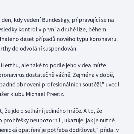
 den, kdy vedení Bundesligy, připravující se na
výsledky kontrol v první a druhé lize, během
dhaleno deset případů nového typu koronaviru.
rthy do odvolání suspendován.
Herthu, ale také to podle jeho videa může
oronavirus dostatečně vážně. Zejména v době,
padné obnovení profesionálních soutěží," uvedl
žer klubu Michael Preetz.
 že jde o selhání jediného hráče. A to, že
 prohřešky neupozornili, ukazuje, jak je nutné
enická opatření je potřeba dodržovat," přidal v