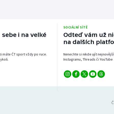
SOCIÁLNÍ SÍTĚ
 sebe i na velké
Odteď vám už nic
na dalších platf
izi máte ČT sport vždy po ruce.
Nenechte si nikde ujít nejnovější
ykoli.
Instagramu, Threads či YouTube 
Č