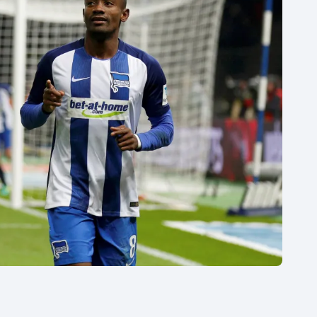
Moderní pětiboj
Triatlon
Motorsport
Veslování
Olympijské hry
Vodní slalom
Parasport
Volejbal
Plavání
Ostatní
Plážový volejbal