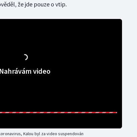
ěděl, že jde pouze o vtip.
Nahrávám video
koronavirus, Kalou byl za video suspendován