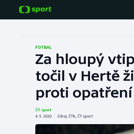
POPULÁRNÍ
DALŠÍ SPORTY
Fotbal
Americký fotbal
FOTBAL
Za hloupý vti
Hokej
Baseball a softbal
točil v Hertě 
Tenis
Basketbal
Atletika
proti opatření
Biatlon
Cyklistika
Boby a skeleton
ČT sport
4. 5. 2020
|
Zdroj:
ČTK
,
ČT sport
Box