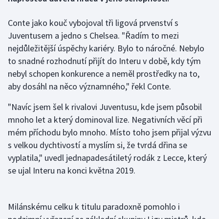
Conte jako kouč vybojoval tři ligová prvenství s
Gymnastika
Juventusem a jedno s Chelsea. "Řadím to mezi
Házená
nejdůležitější úspěchy kariéry. Bylo to náročné. Nebylo
to snadné rozhodnutí přijít do Interu v době, kdy tým
Jezdectví
nebyl schopen konkurence a neměl prostředky na to,
aby dosáhl na něco významného," řekl Conte.
Judo
"Navíc jsem šel k rivalovi Juventusu, kde jsem působil
Krasobruslení
mnoho let a který dominoval lize. Negativních věcí při
mém příchodu bylo mnoho. Místo toho jsem přijal výzvu
Lezení
s velkou dychtivostí a myslím si, že tvrdá dřina se
vyplatila," uvedl jednapadesátiletý rodák z Lecce, který
Lyže a snowboard
se ujal Interu na konci května 2019.
Moderní pětiboj
Milánskému celku k titulu paradoxně pomohlo i
Motorsport