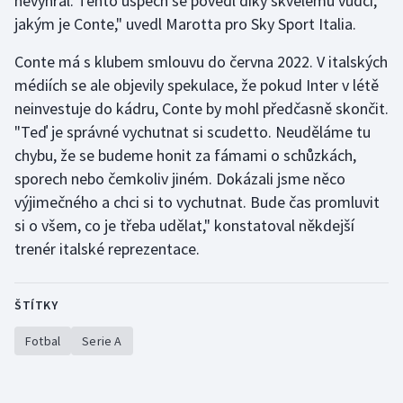
nevyhrál. Tento úspěch se povedl díky skvělému vůdci,
Stolní tenis
jakým je Conte," uvedl Marotta pro Sky Sport Italia.
Triatlon
Conte má s klubem smlouvu do června 2022. V italských
médiích se ale objevily spekulace, že pokud Inter v létě
Veslování
neinvestuje do kádru, Conte by mohl předčasně skončit.
"Teď je správné vychutnat si scudetto. Neuděláme tu
Vodní slalom
chybu, že se budeme honit za fámami o schůzkách,
sporech nebo čemkoliv jiném. Dokázali jsme něco
Volejbal
výjimečného a chci si to vychutnat. Bude čas promluvit
si o všem, co je třeba udělat," konstatoval někdejší
Ostatní
trenér italské reprezentace.
ŠTÍTKY
Fotbal
Serie A