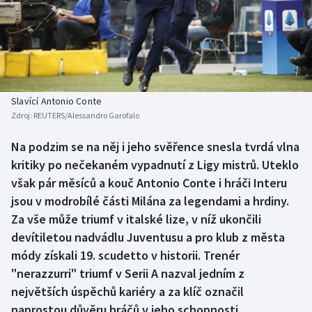
Baseball a softbal
Soutěže
Basketbal
Historické návraty
Biatlon
Aplikace ČT sport
Slavící Antonio Conte
Boby a skeleton
AZ kvíz
Zdroj:
REUTERS/Alessandro Garofalo
Box
Na podzim se na něj i jeho svěřence snesla tvrdá vlna
kritiky po nečekaném vypadnutí z Ligy mistrů. Uteklo
Curling
však pár měsíců a kouč Antonio Conte i hráči Interu
jsou v modrobílé části Milána za legendami a hrdiny.
Dostihy
Za vše může triumf v italské lize, v níž ukončili
devítiletou nadvádlu Juventusu a pro klub z města
Florbal
módy získali 19. scudetto v historii. Trenér
"nerazzurri" triumf v Serii A nazval jedním z
Futsal
největších úspěchů kariéry a za klíč označil
naprostou důvěru hráčů v jeho schopnosti.
Golf