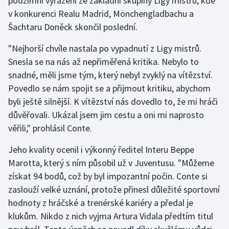
podzimní vyřazení ze základní skupiny Ligy mistrů, kde
v konkurenci Realu Madrid, Mönchengladbachu a
Olympijské hry
Šachtaru Doněck skončil poslední.
Parasport
"Nejhorší chvíle nastala po vypadnutí z Ligy mistrů.
Snesla se na nás až nepřiměřená kritika. Nebylo to
Plavání
snadné, měli jsme tým, který nebyl zvyklý na vítězství.
Povedlo se nám spojit se a přijmout kritiku, abychom
Plážový volejbal
byli ještě silnější. K vítězství nás dovedlo to, že mi hráči
Ragby
důvěřovali. Ukázal jsem jim cestu a oni mi naprosto
věřili," prohlásil Conte.
Rychlobruslení
Jeho kvality ocenil i výkonný ředitel Interu Beppe
Marotta, který s ním působil už v Juventusu. "Můžeme
Rychlostní kanoistika
získat 94 bodů, což by byl impozantní počin. Conte si
Short track
zaslouží velké uznání, protože přinesl důležité sportovní
hodnoty z hráčské a trenérské kariéry a předal je
Sportovní střelba
klukům. Nikdo z nich vyjma Artura Vidala předtím titul