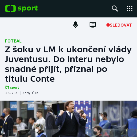
POPULÁRNÍ
SLEDOVAT
Fotbal
FOTBAL
Z šoku v LM k ukončení vlády
Hokej
Juventusu. Do Interu nebylo
snadné přijít, přiznal po
Tenis
titulu Conte
Atletika
ČT sport
3. 5. 2021
|
Zdroj:
ČTK
Cyklistika
DALŠÍ SPORTY
Americký fotbal
NEPŘEHLÉDNĚTE