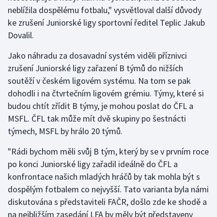
Stolní tenis
neblížila dospělému fotbalu," vysvětloval další důvody
ke zrušení Juniorské ligy sportovní ředitel Teplic Jakub
Triatlon
Dovalil.
Veslování
Jako náhradu za dosavadní systém viděli příznivci
zrušení Juniorské ligy zařazení B týmů do nižších
Vodní slalom
soutěží v českém ligovém systému. Na tom se pak
dohodli i na čtvrtečním ligovém grémiu. Týmy, které si
Volejbal
budou chtít zřídit B týmy, je mohou poslat do ČFL a
MSFL. ČFL tak může mít dvě skupiny po šestnácti
Ostatní
týmech, MSFL by hrálo 20 týmů.
"Rádi bychom měli svůj B tým, který by se v prvním roce
po konci Juniorské ligy zařadil ideálně do ČFL a
konfrontace našich mladých hráčů by tak mohla být s
dospělým fotbalem co nejvyšší. Tato varianta byla námi
diskutována s představiteli FAČR, došlo zde ke shodě a
na nejbližším zasedání LFA by měly být představeny