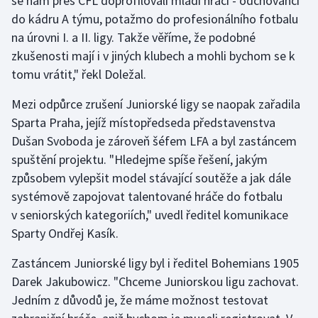
se nám přes ČFL doprofilovali mladí hráči - odchovanci
do kádru A týmu, potažmo do profesionálního fotbalu
na úrovni I. a II. ligy. Takže věříme, že podobné
zkušenosti mají i v jiných klubech a mohli bychom se k
tomu vrátit," řekl Doležal.
Mezi odpůrce zrušení Juniorské ligy se naopak zařadila
Sparta Praha, jejíž místopředseda představenstva
Dušan Svoboda je zároveň šéfem LFA a byl zastáncem
spuštění projektu. "Hledejme spíše řešení, jakým
způsobem vylepšit model stávající soutěže a jak dále
systémově zapojovat talentované hráče do fotbalu
v seniorských kategoriích," uvedl ředitel komunikace
Sparty Ondřej Kasík.
Zastáncem Juniorské ligy byl i ředitel Bohemians 1905
Darek Jakubowicz. "Chceme Juniorskou ligu zachovat.
Jedním z důvodů je, že máme možnost testovat