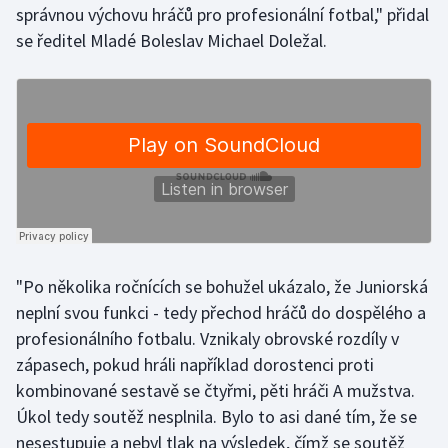
správnou výchovu hráčů pro profesionální fotbal," přidal
Olympijské hry
se ředitel Mladé Boleslav Michael Doležal.
Parasport
Plavání
Plážový volejbal
Ragby
Rychlobruslení
"Po několika ročnících se bohužel ukázalo, že Juniorská
neplní svou funkci - tedy přechod hráčů do dospělého a
Rychlostní kanoistika
profesionálního fotbalu. Vznikaly obrovské rozdíly v
zápasech, pokud hráli například dorostenci proti
Short track
kombinované sestavě se čtyřmi, pěti hráči A mužstva.
Sportovní střelba
Úkol tedy soutěž nesplnila. Bylo to asi dané tím, že se
nesestupuje a nebyl tlak na výsledek, čímž se soutěž