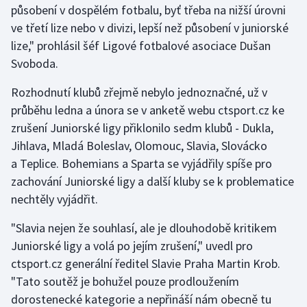
působení v dospělém fotbalu, byť třeba na nižší úrovni
ve třetí lize nebo v divizi, lepší než působení v juniorské
Gymnastika
lize," prohlásil šéf Ligové fotbalové asociace Dušan
Svoboda.
Házená
Rozhodnutí klubů zřejmě nebylo jednoznačné, už v
Jezdectví
průběhu ledna a února se v anketě webu ctsport.cz ke
zrušení Juniorské ligy přiklonilo sedm klubů - Dukla,
Judo
Jihlava, Mladá Boleslav, Olomouc, Slavia, Slovácko
a Teplice. Bohemians a Sparta se vyjádřily spíše pro
Krasobruslení
zachování Juniorské ligy a další kluby se k problematice
Lezení
nechtěly vyjádřit.
"Slavia nejen že souhlasí, ale je dlouhodobě kritikem
Lyže a snowboard
Juniorské ligy a volá po jejím zrušení," uvedl pro
Moderní pětiboj
ctsport.cz generální ředitel Slavie Praha Martin Krob.
"Tato soutěž je bohužel pouze prodloužením
Motorsport
dorostenecké kategorie a nepřináší nám obecně tu