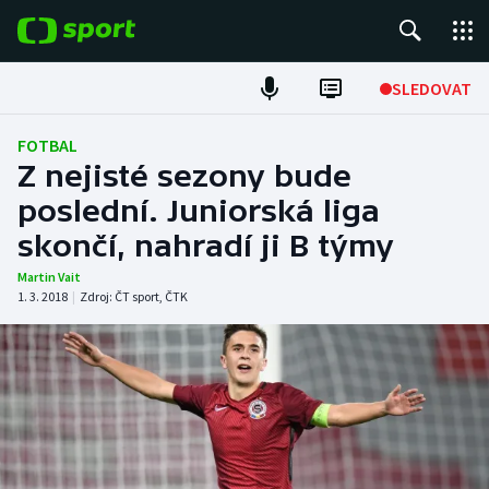
POPULÁRNÍ
SLEDOVAT
Fotbal
FOTBAL
Z nejisté sezony bude
Hokej
poslední. Juniorská liga
skončí, nahradí ji B týmy
Tenis
Martin Vait
Atletika
1. 3. 2018
|
Zdroj:
ČT sport
,
ČTK
Cyklistika
DALŠÍ SPORTY
Americký fotbal
NEPŘEHLÉDNĚTE