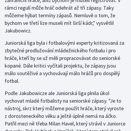
zahraniční hráče, aniž bychom je museli registrovat. V
rámci regulí může hráč odehrát až tři zápasy. Taky
můžeme hýbat termíny zápasů. Nemluvě o tom, že
bychom ve třetí lize museli mít širší kádr," vysvětlil
Jakubowicz.
Juniorská liga byla i fotbalovými experty kritizovaná za
zbytečné prodlužování mládežnického fotbalu i pro
hráče, kteří by se už měli propracovávat do seniorské
kopané. Dále kritici vyčítali projektu, že zápasy jsou
málo soutěživé a vychovávají málo hráčů pro dospělý
fotbal.
Podle Jakubowicze ale Juniorská liga plnila úkol
vychovat mladé fotbalisty na seniorské zápasy. "Je to
nástroj, skrz který můžeme použít hráče, který vyroste
z dorosteneckého věku a ještě úplně nemá na áčko.
Patřil mezi ně třeba Milan Havel, který strávil v Juniorce