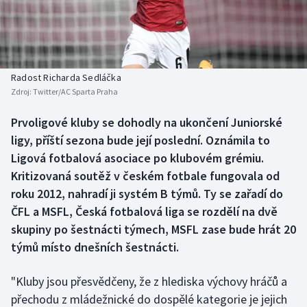
Baseball a softbal
Soutěže
Basketbal
Historické návraty
Biatlon
Aplikace ČT sport
Radost Richarda Sedláčka
Zdroj:
Twitter/AC Sparta Praha
Boby a skeleton
AZ kvíz
Prvoligové kluby se dohodly na ukončení Juniorské
ligy, příští sezona bude její poslední. Oznámila to
Box
Ligová fotbalová asociace po klubovém grémiu.
Curling
Kritizovaná soutěž v českém fotbale fungovala od
roku 2012, nahradí ji systém B týmů. Ty se zařadí do
Dostihy
ČFL a MSFL, Česká fotbalová liga se rozdělí na dvě
skupiny po šestnácti týmech, MSFL zase bude hrát 20
Florbal
týmů místo dnešních šestnácti.
Futsal
"Kluby jsou přesvědčeny, že z hlediska výchovy hráčů a
přechodu z mládežnické do dospělé kategorie je jejich
Golf