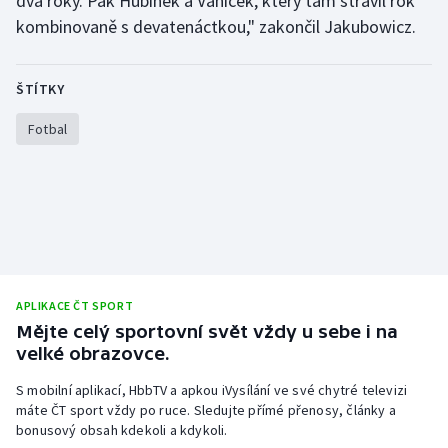
dva roky. Pak Hubínek a Vaníček, který tam strávil rok
kombinovaně s devatenáctkou," zakončil Jakubowicz.
ŠTÍTKY
Fotbal
APLIKACE ČT SPORT
Mějte celý sportovní svět vždy u sebe i na
velké obrazovce.
S mobilní aplikací, HbbTV a apkou iVysílání ve své chytré televizi
máte ČT sport vždy po ruce. Sledujte přímé přenosy, články a
bonusový obsah kdekoli a kdykoli.